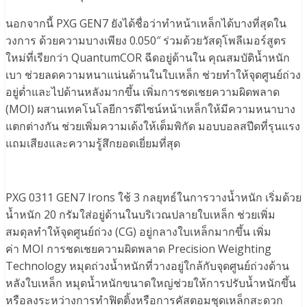
นอกจากนี้ PXG GEN7 ยังได้ชื่อว่าทำหน้าเหล็กได้บางที่สุดใน
วงการ ด้วยความบางเพียง 0.050″ ร่วมด้วยวัสดุโพลีเมอร์สูตร
ใหม่ที่เรียกว่า QuantumCOR ฉีดอยู่ด้านใน คุณสมบัติน้ำหนัก
เบา ช่วยลดความหนาแน่นด้านในใบเหล็ก ช่วยทำให้จุดศูนย์ถ่วง
อยู่ต่ำและไปด้านหลังมากขึ้น เพิ่มการชดเชยความผิดพลาด
(MOI) ผสานเทคโนโลยีการดีไซน์หน้าเหล็กให้มีความหนาบาง
แตกต่างกัน ช่วยเพิ่มความเด้งให้เต็มพิกัด มอบบอลสปีดที่รุนแรง
แถมเสียงและความรู้สึกยอดเยี่ยมที่สุด
PXG 0311 GEN7 Irons ใช้ 3 กลยุทธ์ในการวางน้ำหนัก เริ่มด้วย
น้ำหนัก 20 กรัมใส่อยู่ด้านในบริเวณปลายใบเหล็ก ช่วยเพิ่ม
สมดุลทำให้จุดศูนย์ถ่วง (CG) อยู่กลางใบเหล็กมากขึ้น เพิ่ม
ค่า MOI การชดเชยความผิดพลาด Precision Weighting
Technology หมุดถ่วงน้ำหนักที่วางอยู่ใกล้กับจุดศูนย์ถ่วงด้าน
หลังใบเหล็ก หมุดน้ำหนักขนาดใหญ่ช่วยให้การปรับน้ำหนักขึ้น
หรือลงระหว่างการทำฟิตติ้งหรือการคัสตอมชุดเหล็กสะดวก