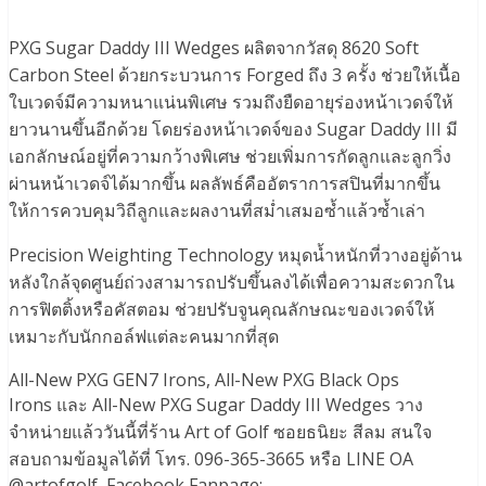
PXG Sugar Daddy III Wedges ผลิตจากวัสดุ 8620 Soft
Carbon Steel ด้วยกระบวนการ Forged ถึง 3 ครั้ง ช่วยให้เนื้อ
ใบเวดจ์มีความหนาแน่นพิเศษ รวมถึงยืดอายุร่องหน้าเวดจ์ให้
ยาวนานขึ้นอีกด้วย โดยร่องหน้าเวดจ์ของ Sugar Daddy III มี
เอกลักษณ์อยู่ที่ความกว้างพิเศษ ช่วยเพิ่มการกัดลูกและลูกวิ่ง
ผ่านหน้าเวดจ์ได้มากขึ้น ผลลัพธ์คืออัตราการสปินที่มากขึ้น
ให้การควบคุมวิถีลูกและผลงานที่สม่ำเสมอซ้ำแล้วซ้ำเล่า
Precision Weighting Technology หมุดน้ำหนักที่วางอยู่ด้าน
หลังใกล้จุดศูนย์ถ่วงสามารถปรับขึ้นลงได้เพื่อความสะดวกใน
การฟิตติ้งหรือคัสตอม ช่วยปรับจูนคุณลักษณะของเวดจ์ให้
เหมาะกับนักกอล์ฟแต่ละคนมากที่สุด
All-New PXG GEN7 Irons, All-New PXG Black Ops
Irons และ All-New PXG Sugar Daddy III Wedges วาง
จำหน่ายแล้ววันนี้ที่ร้าน Art of Golf ซอยธนิยะ สีลม สนใจ
สอบถามข้อมูลได้ที่ โทร. 096-365-3665 หรือ LINE OA
@artofgolf, Facebook Fanpage: