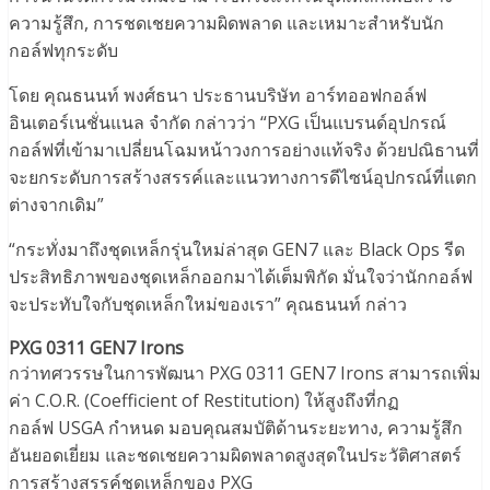
ความรู้สึก, การชดเชยความผิดพลาด และเหมาะสำหรับนัก
กอล์ฟทุกระดับ
โดย คุณธนนท์ พงศ์ธนา ประธานบริษัท อาร์ทออฟกอล์ฟ
อินเตอร์เนชั่นแนล จำกัด กล่าวว่า “PXG เป็นแบรนด์อุปกรณ์
กอล์ฟที่เข้ามาเปลี่ยนโฉมหน้าวงการอย่างแท้จริง ด้วยปณิธานที่
จะยกระดับการสร้างสรรค์และแนวทางการดีไซน์อุปกรณ์ที่แตก
ต่างจากเดิม”
“กระทั่งมาถึงชุดเหล็กรุ่นใหม่ล่าสุด GEN7 และ Black Ops รีด
ประสิทธิภาพของชุดเหล็กออกมาได้เต็มพิกัด มั่นใจว่านักกอล์ฟ
จะประทับใจกับชุดเหล็กใหม่ของเรา” คุณธนนท์ กล่าว
PXG 0311 GEN7 Irons
กว่าทศวรรษในการพัฒนา PXG 0311 GEN7 Irons สามารถเพิ่ม
ค่า C.O.R. (Coefficient of Restitution) ให้สูงถึงที่กฏ
กอล์ฟ USGA กำหนด มอบคุณสมบัติด้านระยะทาง, ความรู้สึก
อันยอดเยี่ยม และชดเชยความผิดพลาดสูงสุดในประวัติศาสตร์
การสร้างสรรค์ชุดเหล็กของ PXG