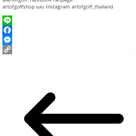
artofgolfshop และ Instagram: artofgolf_thailand
Line
Facebook
Messenger
Copy
Link