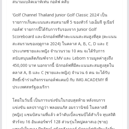
สนามแบล็คเมาท์เท่น กอล์ฟ คลับ
‘Golf Channel Thailand Junior Golf Classic 2024’ เป็น
รายการเก็บคะแนนสะสมสนามที่ 5 ของทัวร์ ‘เอเอ็มจี จูเนียร์
กอล์ฟ’ รายการนี้ได้รับการรับรองจาก Junior Golf
Scoreboard และนักกอล์ฟที่ทำคะแนนสะสมสูงที่สุด (คะแนน
สะสมรวมของฤดูกาล 2024) ในคลาส A, B, C, D และ E
ประเภทชายและหญิง จำนวนรวม 10 คน จะได้รับการ
สนับสนุนผลิตภัณฑ์จาก LMV และ Leborn รวมมูลค่าสูงถึง
450,000 บาท นอกจากนี้ นักกอล์ฟที่มีคะแนนสะสมสูงสุดใน
คลาส A, B และ C (ชายและหญิง) จำนวน 6 คน จะได้รับ
สิทธิ์เข้าร่วมกิจกรรมกอล์ฟแคมป์ กับ IMG ACADEMY ที่
ประเทศสหรัฐอเมริกา
โดยในวันนี้ เป็นการแข่งขันในรอบสุดท้าย หลังจบการ
แข่งขัน ผลปรากฏว่า พลอยนภัส อมรวานิชย์ ในคลาสดี
(หญิง) แชมป์สนามที่แล้ว คว้าดับเบิ้ลแชมป์ได้สำเร็จ ทุบสถิติ
ทัวร์จบ 16 อันเดอร์พาร์ 128 ส่วนรุ่นใหญ่คลาสเอ (ชาย)
แชมป์เป็นของ ปิยวัฒน์ สร้อยสังวาลย์ นักกอล์ฟหัวหินเจ้าถิ่น