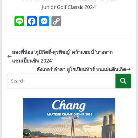
Junior Golf Classic 2024’
Li
F
M
C
n
ac
e
o
e
e
ss
p
b
e
y
สองพี่น้อง ‘ภูมิกิตติ์-สุรพิชญ์’ คว้าแชมป์ ‘บางจาก
o
n
Li
แชมเปี้ยนชิพ 2024’
o
g
n
ลังเกอร์ อำลา ยูโรเปียนทัวร์ บนแผ่นดินเกิด
k
er
k