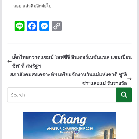
สอบ แล้วลืมอีกต่อไป
Li
F
M
C
n
ac
e
o
e
e
ss
p
b
e
y
เด็กไทยกวาดแชมป์ ‘เอฟซีจี อินเตอร์เนชั่นแนล แชมเปียน
o
n
Li
ชิพ’ ที่ สหรัฐฯ
o
g
n
สภาสังคมสงเคราะห์ฯ เตรียมจัดงานวันแม่แห่งชาติ ชู”ลิ
k
er
k
ซ่า”และแม่ รับรางวัล