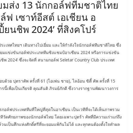
มส่ง 13 นักกอล์ฟทีมชาติไทย
์ฟ เซาท์อีสต์ เอเชียน อ
้ยนชิพ 2024’ ที่สิงคโปร์
ระเทศไทยฯ เดินทางไปเยี่ยม และให้กำลังใจนักกอล์ฟทีมชาติไทย ซึ่ง
เตรียมแข่งขันกอล์ฟประเภททีมชิงแชมป์อาเซียน 2024 หรือการแข่งขัน
ยนชิพ 2024’ ซึ่งจะจัดที่ สนามกอล์ฟ Seletar Country Club ประเทศ
้วย ปุตราคัพ ครั้งที่ 61 (โอเพ่น ชาย), ไลอ้อน ซิตี้ คัพ ครั้งที่ 15
การนี้เพื่อเป็นเกียรติ คุณสันติ ภิรมย์ภักดี ซึ่งวางรากฐานพัฒนาวงการ
รกอล์ฟประเทศทีมที่ใหญ่ที่สุดในอาเซียน เป็นเวทีที่จะได้เห็นภาพรวม
วัดศักยภาพของนักกอล์ฟไทย โดยเฉพาะปุตร้า คัพที่มีความเก่าแก่ถึง
้วนเป็นศึกแห่งศักดิ์ศรีที่จะยอมแพ้กันไม่ได้ และทุกคนต้องตั้งใจทำผล