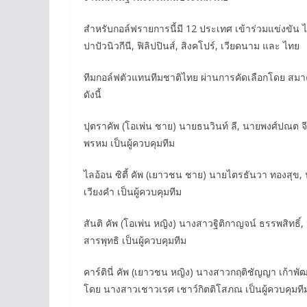
สำหรับกอล์ฟรายการนี้มี 12 ประเทศ เข้าร่วมแข่งขัน ได้
ปาปัวนิวกีนี, ฟิลิปปินส์, สิงคโปร์, เวียดนาม และ ไทย
ทีมกอล์ฟตัวแทนทีมชาติไทย ผ่านการคัดเลือกโดย สมา
ดังนี้
ปุตราคัพ (โอเพ่น ชาย) นายธนวินท์ ลี, นายพงศ์ปณต จ
พรหม เป็นผู้ควบคุมทีม
ไลอ้อน ซิตี้ คัพ (เยาวชน ชาย) นายไตรธันวา ทองสุข,
เวียงคำ เป็นผู้ควบคุมทีม
สันติ คัพ (โอเพ่น หญิง) นางสาวฐิติกาญจน์ ธรรพสิทธิ
สารพุทธิ เป็นผู้ควบคุมทีม
คาร์ตินี่ คัพ (เยาวชน หญิง) นางสาวกฤติชัญญา เก้าพ
โดย นางสาวเชาวเรศ เชาว์กิตติโสภณ เป็นผู้ควบคุมที