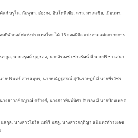
แก่ บรูไน, กัมพูชา, ฮ่องกง, อินโดนีเซีย, ลาว, มาเลเซีย, เมียนมา,
คมกีฬากอล์ฟแห่งประเทศไทย ได้ 13 ยอดฝีมือ แบ่งตามแต่ละรายการ
ีนากูล, นายวรุตม์ บุญรอด, นายจิรเดช เชาวรัตน์ มี นายปรีชา เสนา
 นายปรินทร์ สารสมุทร, นายธณัฎฐสรณ์ สุปินราษฎร์ มี นายพีรวัชร
์, นางสาวอชิรญาณ์ ศรีวงศ์, นางสาวพิมพ์พิศา รับรอง มี นายป้อมเพชร
ัฒนสกุล, นางสาวไอริส เมห์รี มัสลู, นางสาวกฤติญา ธนินทรดำรงเดช
ม