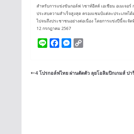
สำหรับการแข่งขันกอล์ฟ ‘เซาท์อีสต์ เอเชียน อเมเจอร์ 
ประสบความสำเร็จสูงสุด ครองแชมป์แต่ละประเภทได้ม
ไปจนถึงประชาชนอย่างต่อเนื่อง โดยการแข่งปีนี้จะจัดท
12 กรกฎาคม 2567
Li
F
M
C
n
ac
e
o
e
e
ss
p
b
e
y
4 โปรกอล์ฟไทย ผ่านตัดตัว ลุยโอลิมปิกเกมส์ ปาร
o
n
Li
o
g
n
k
er
k