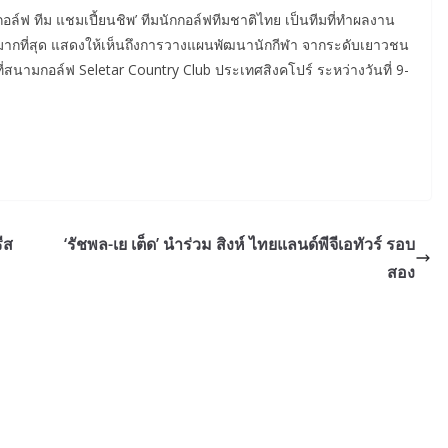
กอล์ฟ ทีม แชมเปี้ยนชิพ’ ทีมนักกอล์ฟทีมชาติไทย เป็นทีมที่ทำผลงาน
ากที่สุด แสดงให้เห็นถึงการวางแผนพัฒนานักกีฬา จากระดับเยาวชน
ี่สนามกอล์ฟ Seletar Country Club ประเทศสิงคโปร์ ระหว่างวันที่ 9-
ีส
‘รัชพล-เย เต็ด’ นำร่วม สิงห์ ไทยแลนด์พีจีเอทัวร์ รอบ
สอง