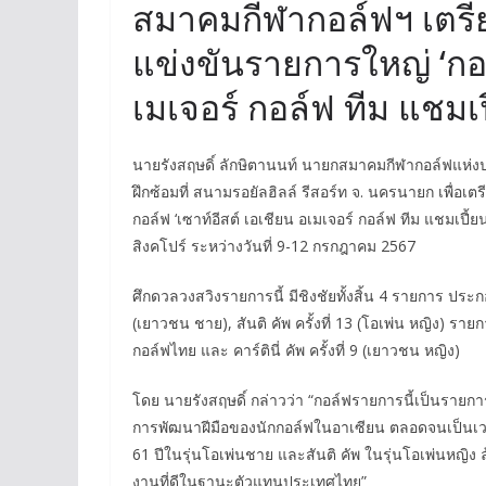
สมาคมกีฬากอล์ฟฯ เตรีย
แข่งขันรายการใหญ่ ‘กอล
เมเจอร์ กอล์ฟ ทีม แชมเปี
นายรังสฤษดิ์ ลักษิตานนท์ นายกสมาคมกีฬากอล์ฟแห่งป
ฝึกซ้อมที่ สนามรอยัลฮิลล์ รีสอร์ท จ. นครนายก เพื่อ
กอล์ฟ ‘เซาท์อีสต์ เอเชียน อเมเจอร์ กอล์ฟ ทีม แชมเปี้
สิงคโปร์ ระหว่างวันที่ 9-12 กรกฎาคม 2567
ศึกดวลวงสวิงรายการนี้ มีชิงชัยทั้งสิ้น 4 รายการ ประกอบด
(เยาวชน ชาย), สันติ คัพ ครั้งที่ 13 (โอเพ่น หญิง) ราย
กอล์ฟไทย และ คาร์ตินี่ คัพ ครั้งที่ 9 (เยาวชน หญิง)
โดย นายรังสฤษดิ์ กล่าวว่า “กอล์ฟรายการนี้เป็นรายกา
การพัฒนาฝีมือของนักกอล์ฟในอาเซียน ตลอดจนเป็นเวที
61 ปีในรุ่นโอเพ่นชาย และสันติ คัพ ในรุ่นโอเพ่นหญิง ล
งานที่ดีในฐานะตัวแทนประเทศไทย”