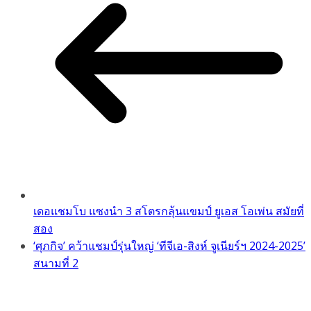
เดอแชมโบ แซงนำ 3 สโตรกลุ้นแขมป์ ยูเอส โอเพ่น สมัยที่
สอง
‘ศุภกิจ’ คว้าแชมป์รุ่นใหญ่ ‘ทีจีเอ-สิงห์ จูเนียร์ฯ 2024-2025’
สนามที่ 2