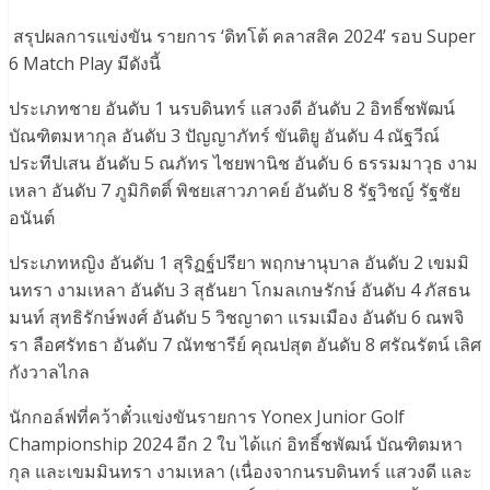
สรุปผลการแข่งขัน รายการ ‘ดิทโต้ คลาสสิค 2024’ รอบ Super
6 Match Play มีดังนี้
ประเภทชาย อันดับ 1 นรบดินทร์ แสวงดี อันดับ 2 อิทธิ์ชพัฒน์
บัณฑิตมหากุล อันดับ 3 ปัญญาภัทร์ ขันติยู อันดับ 4 ณัฐวีณ์
ประทีปเสน อันดับ 5 ณภัทร ไชยพานิช อันดับ 6 ธรรมมาวุธ งาม
เหลา อันดับ 7 ภูมิกิตติ์ พิชยเสาวภาคย์ อันดับ 8 รัฐวิชญ์ รัฐชัย
อนันต์
ประเภทหญิง อันดับ 1 สุริฏฐ์ปรียา พฤกษานุบาล อันดับ 2 เขมมิ
นทรา งามเหลา อันดับ 3 สุธันยา โกมลเกษรักษ์ อันดับ 4 ภัสธน
มนท์ สุทธิรักษ์พงศ์ อันดับ 5 วิชญาดา แรมเมือง อันดับ 6 ณพจิ
รา ลือศรัทธา อันดับ 7 ณัทชารีย์ คุณปสุต อันดับ 8 ศรัณรัตน์ เลิศ
กังวาลไกล
นักกอล์ฟที่คว้าตั๋วแข่งขันรายการ Yonex Junior Golf
Championship 2024 อีก 2 ใบ ได้แก่ อิทธิ์ชพัฒน์ บัณฑิตมหา
กุล และเขมมินทรา งามเหลา (เนื่องจากนรบดินทร์ แสวงดี และ