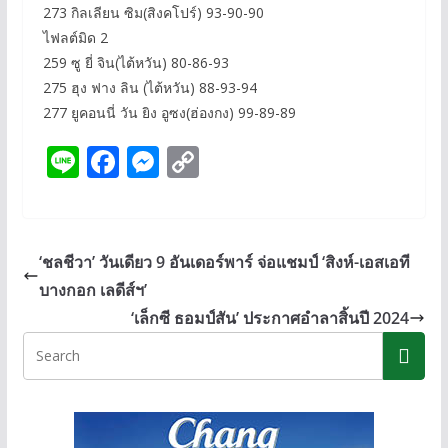
273 กิลเลียน ซิม(สิงคโปร์) 93-90-90
ไฟลต์มิด 2
259 ซู ยี่ จิน(ไต้หวัน) 80-86-93
275 ฮุง ฟาง ลิน (ไต้หวัน) 88-93-94
277 ยูคอนนี่ วัน ยิง อูซง(ฮ่องกง) 99-89-89
Li
F
M
C
n
ac
e
o
e
e
ss
p
b
e
y
‘ชลชีวา’ วันเดียว 9 อันเดอร์พาร์ จ่อแชมป์ ‘สิงห์-เอสเอที
o
n
Li
บางกอก เลดีส์ฯ’
o
g
n
‘เล็กซี ธอมป์สัน’ ประกาศอำลาสิ้นปี 2024
k
er
k