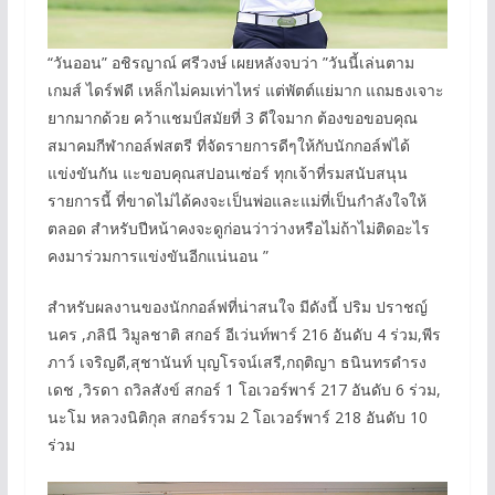
“วันออน” อชิรญาณ์ ศรีวงษ์ เผยหลังจบว่า ”วันนี้เล่นตาม
เกมส์ ไดร์ฟดี เหล็กไม่คมเท่าไหร่ แต่พัตต์แย่มาก แถมธงเจาะ
ยากมากด้วย คว้าแชมป์สมัยที่ 3 ดีใจมาก ต้องขอขอบคุณ
สมาคมกีฬากอล์ฟสตรี ที่จัดรายการดีๆให้กับนักกอล์ฟได้
แข่งขันกัน แะขอบคุณสปอนเซ่อร์ ทุกเจ้าที่รมสนับสนุน
รายการนี้ ที่ขาดไม่ได้คงจะเป็นพ่อและแม่ที่เป็นกำลังใจให้
ตลอด สำหรับปีหน้าคงจะดูก่อนว่าว่างหรือไม่ถ้าไม่ติดอะไร
คงมาร่วมการแข่งขันอีกแน่นอน ”
สำหรับผลงานของนักกอล์ฟที่น่าสนใจ มีดังนี้ ปริม ปราชญ์
นคร ,ภลินี วิมูลชาติ สกอร์ อีเว่นท์พาร์ 216 อันดับ 4 ร่วม,พีร
ภาว์ เจริญดี,สุชานันท์ บุญโรจน์เสรี,กฤติญา ธนินทรดำรง
เดช ,วิรดา ถวิลสังข์ สกอร์ 1 โอเวอร์พาร์ 217 อันดับ 6 ร่วม,
นะโม หลวงนิติกุล สกอร์รวม 2 โอเวอร์พาร์ 218 อันดับ 10
ร่วม