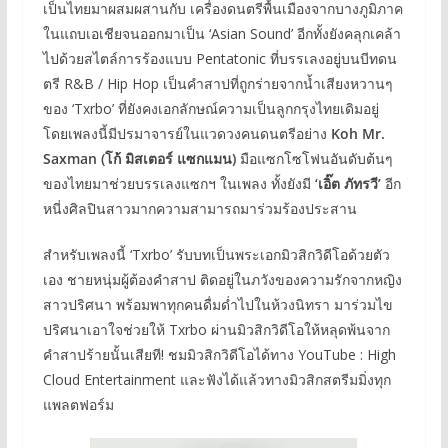
เป็นไทยมาผสมผสานกับ เครื่องดนตรีพื้นเมืองจากบางภูมิภาค
ในแถบเอเชียจนออกมาเป็น ‘Asian Sound’ อีกทั้งยังคลุกเคล้า
ไปด้วยสไตล์การร้องแบบ Pentatonic ที่บรรเลงอยู่บนบีทดน
ตรี R&B / Hip Hop เป็นคําสาปที่ถูกร่ายจากน้ำเสียงหวานๆ
ของ ‘Txrbo’ ที่ยังคงเอกลักษณ์ความเป็นลูกกรุงไทยเดิมอยู่
โดยเพลงนี้มีปรมาจารย์ในแวดวงคนดนตรีอย่าง
Koh Mr.
Saxman (โก้ มิสเตอร์ แซกแมน)
มือแซกโซโฟนอันดับต้นๆ
ของไทยมาช่วยบรรเลงแซกฯ ในเพลง ทั้งยังมี
‘เอิ๊ต ภัทรวี’
อีก
หนี่งศิลปินสาวมากความสามารถมาร่วมร้องประสาน
สำหรับเพลงนี้ ‘Txrbo’ รับบทเป็นพระเอกมิวสิกวิดีโอด้วยตัว
เอง ชายหนุ่มผู้ต้องคำสาป ติดอยู่ในภวังของความรักจากหญิง
สาวปริศนา พร้อมพาทุกคนดื่มด่ำไปในห้วงนิทรา มาร่วมไข
ปริศนาเอาใจช่วยให้ Txrbo ผ่านมิวสิกวิดีโอให้หลุดพ้นจาก
คำสาปร้ายนั้นเสียที! ชมมิวสิกวิดีโอได้ทาง YouTube : High
Cloud Entertainment และฟังได้แล้วทางมิวสิกสตรีมมิ่งทุก
แพลตฟอร์ม