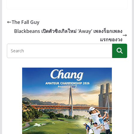
n
ac
e
o
e
e
ss
p
b
e
y
The Fall Guy
o
n
Li
Blackbeans เปิดตัวซิงเกิลใหม่ ‘Away’ เพลงร็อกเพลง
o
g
n
แรกของวง
k
er
k