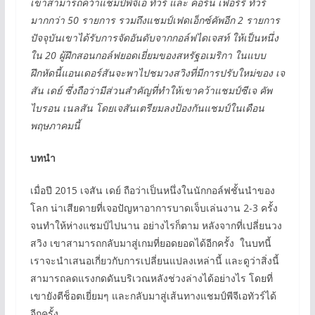
เขาสามารถคว้าแชมป์พีจีเอ ทัวร์ และ คอร์น เฟอ
ร์
รี ทัวร์
มากกว่า
50 รายการ รวมถึงแชมป์เฟดเอ็กซ์คัพอีก
2
รายการ
ปัจจุบันเขาได้รับการจัดอันดับจากกอล์ฟไดเจสท์ ให้เป็นหนึ่ง
ใน
20 ผู้ฝึกสอนกอล์ฟยอดเยี่ยมของสหรัฐอเมริกา ในแบบ
ฝึกหัดนี้แอนเดอร์สันจะพาไป
ชม
วงสวิงที่มีการปรับใหม่ของ
เจ
สัน เดย์ ซึ่งถือว่ามีส่วนสำคัญที่ทำให้เขาคว้าแชมป์ซีเจ คัพ
ไบรอน เนลสัน โดยเ
จสัน
เตรียมลงป้องกันแชมป์ใน
เดือน
พฤษภาคม
นี้
บทนำ
เมื่อปี 2015 เจสัน เดย์ ถือว่าเป็นหนึ่งในนักกอล์ฟชั้นนำของ
โลก น่าเสียดายที่เจอปัญหาอาการบาดเจ็บเล่นงาน 2-3 ครั้ง
จนทำให้ห่างแชมป์ไปนาน อย่างไรก็ตาม หลังจากที่เปลี่ยนวง
สวิง เขาสามารถกลับมาสู่เกมที่ยอดยอดได้อีกครั้ง ในบทนี้
เราจะนำเสนอเกี่ยวกับการเปลี่ยนแปลงเหล่านี้ และดูว่าสิ่งนี้
สามารถลดแรงกดดันบริเวณหลังช่วงล่างได้อย่างไร โดยที่
เขายังตีช็อตเยี่ยมๆ และกลับมาสู่เส้นทางแชมป์พีจีเอทัวร์ได้
อีกครั้ง