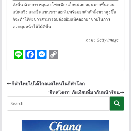
ดังนั้น ด้วยการหมุนสะโพกเพียงเล็กหน่อย หมุนมากขึ้นตอน
แบ็คสวิง และยื่นแขนขวาออกไปพร้อมยกลำตัวฝั่งขวาสูงขึ้น
ก็จะทำให้ฝั่งขวาสามารถปล่อยอิมแพ็คออกมาช่วยในการ
ควบคุมหน้าไม้ได้ดีขึ้น
ภาพ : Getty Image
Li
F
M
C
n
ac
e
o
e
e
ss
p
b
e
y
กีฬาไทยไปได้ไกลแค่ไหนในกีฬาโลก
o
n
Li
‘ฮีทสโตรก’ ภัยเงียบที่มากับหน้าร้อน
o
g
n
k
er
k