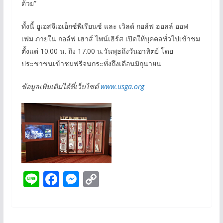
ด้วย”
ทั้งนี้ ยูเอสจีเอเอ็กซ์พีเรียนซ์ และ เวิลด์ กอล์ฟ ฮอลล์ ออฟ
เฟม ภายใน กอล์ฟ เฮาส์ ไพน์เฮิร์ส เปิดให้บุคคลทั่วไปเข้าชม
ตั้งแต่ 10.00 น. ถึง 17.00 น.วันพุธถึงวันอาทิตย์ โดย
ประชาชนเข้าชมฟรีจนกระทั่งถึงเดือนมิถุนายน
ข้อมูลเพิ่มเติมได้ที่เว็บไซต์
www.usga.org
Li
F
M
C
n
ac
e
o
e
e
ss
p