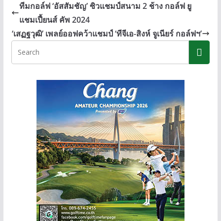
b
e
y
ทีมกอล์ฟ ‘อัสสัมชัญ’ ซิวแชมป์สนาม 2 ช้าง กอล์ฟ ยู
o
n
Li
แชมเปี้ยนส์ คัพ 2024
o
g
n
‘เสฏฐวุฒิ’ เพลย์ออฟคว้าแชมป์ ‘ทีจีเอ-สิงห์ จูเนียร์ กอล์ฟฯ’
k
er
k