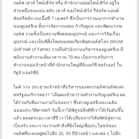
กอล์ฟ เฮาส์ ไพน์เฮิร์ส หรือ สำนักงานย่อยไพน์เฮิร์ส อยู่ใน
ส่วนหนึ่งของเมน คลับ เฮาส์ ของไพน์เฮิร์ส รีสอร์ท แอนด์
คันทรีคลับ บนเนื้อที 7 เอเคอร์ ซึ่งเป็นการรวมเอาการทำงาน
ของยูเอสจีเอ ทั้งการจัดการแสดง กำกับดูแล และพัฒนาเกม
กอล์ฟ รวมทั้งเป็นสถานที่ทดสอบอุปกรณ์ และการวิจัยเรื่อง
อุปกรณ์ และเป็นที่ตั้งใหม่ของหอเกียรติยศกอล์ฟโลก (World
Golf Hall of Fame) รวมถึงสำนักงานบริหารของยูเอสจีเอ มี
พนักงานทำงานเต็มเวลารวม 70 คน เป็นการเสริมการ
ทำงานของเจ้าหน้าที่สำนักงานใหญ่ที่ลิเบอร์ที คอร์เนอร์ ใน
รัฐนิวเจอร์ซีย์
ไมค์ วาน ประธานเจ้าหน้าที่บริหารของสมากอล์ฟกอล์ฟแห่ง
สหรัฐอเมริกาเผยว่า “เมื่อผมเข้ามาร่วมทำงานกับยูเอสจีเอ ผม
ได้ร่วมกับทีมงานภายในของเรา ซึ่งทางยูเอสจีเอจะเฉลิม
ฉลองประวัติศาสตร์ วันนี้เราได้พิสูจน์สิ่งดีที่เราได้เริ่มต้นขึ้น
แล้ว ตลอดระยะเวลาสี่ปี เราได้เปลี่ยนจากวิสัยทัศน์สู่ความ
เป็นจริง และเราจะร่วมทำสิ่งที่ยิ่งใหญ่เพื่อประโยชน์ของ
กอล์ฟที่จะคงอยู่ต่อไปอีก 20, 50 ปีข้างหน้า และต่อ ๆ ไปอีก