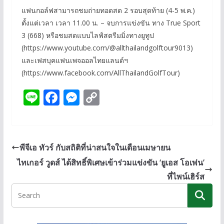
แฟนกอล์ฟสามารถชมถ่ายทอดสด 2 รอบสุดท้าย (4-5 พ.ค.)
ตั้งแต่เวลา เวลา 11.00 น. – จบการแข่งขัน ทาง True Sport
3 (668) หรือชมสดแบบไลฟ์สตรีมมิ่งทางยูทูป
(https://www.youtube.com/@allthailandgolftour9013)
และเฟสบุคแฟนเพจออลไทยแลนด์ฯ
(https://www.facebook.com/AllThailandGolfTour)
Li
F
M
C
n
ac
e
o
e
e
ss
p
b
e
y
พีจีเอ ทัวร์ กับสถิติที่น่าสนใจในเดือนเมษายน
o
n
Li
ไทเกอร์ วูดส์ ได้สิทธิ์พิเศษเข้าร่วมแข่งขัน ‘ยูเอส โอเพ่น’
o
g
n
ที่ไพน์เฮิร์ส
k
er
k