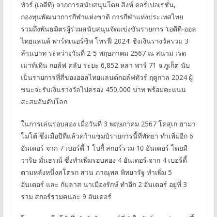
ทัวร์ (เอดีที) จากการสนับสนุนโดย สิงห์ คอร์เปอเรชั่น,
กองทุนพัฒนาการกีฬาแห่งชาติ การกีฬาแห่งประเทศไทย
รวมถึงพันธมิตรผู้ร่วมสนับสนุนจัดแข่งขันรายการ ‘เอดีที-ออล
ไทยแลนด์ พาร์ทเนอร์ชิพ โทรฟี่ 2024’ ชิงเงินรางวัลรวม 3
ล้านบาท ระหว่างวันที่ 2-5 พฤษภาคม 2567 ณ สนาม เรด
เมาท์เทิน กอล์ฟ คลับ ระยะ 6,852 หลา พาร์ 71 จ.ภูเก็ต นับ
เป็นรายการที่สี่ของออลไทยแลนด์กอล์ฟทัวร์ ฤดูกาล 2024 ผู้
ชนะจะรับเงินรางวัลไปครอง 450,000 บาท พร้อมคะแนน
สะสมอันดับโลก
ในการเล่นรอบสอง เมื่อวันที่ 3 พฤษภาคม 2567 โคสุเก ฮามา
โมโต้ ซึ่งเมื่อปีที่แล้วคว้าแชมป์รายการนี้ที่พัทยา ทำเพิ่มอีก 6
อันเดอร์ จาก 7 เบอร์ดี้ 1 โบกี้ สกอร์รวม 10 อันเดอร์ โดยมี
วาริษ มั่นธรณ์ ซึ่งทำเพิ่มรอบสอง 4 อันเดอร์ จาก 4 เบอร์ดี้
ตามหลังหนึ่งสโตรก ส่วน ภาณุพล พิทยารัฐ ทำเพิ่ม 5
อันเดอร์ และ กัมลาส นาเมืองรักษ์ ทำอีก 2 อันเดอร์ อยู่ที่ 3
ร่วม สกอร์รวมคนละ 9 อันเดอร์