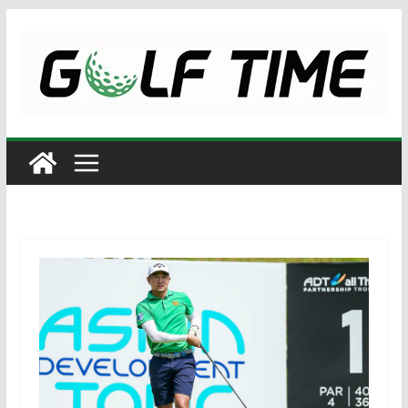
Skip
to
content