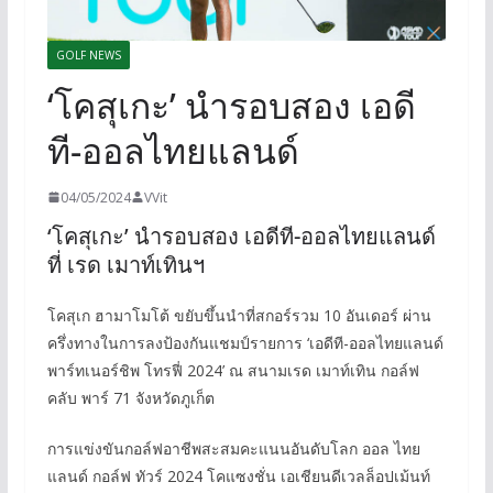
GOLF NEWS
‘โคสุเกะ’ นำรอบสอง เอดี
ที-ออลไทยแลนด์
04/05/2024
VVit
‘โคสุเกะ’ นำรอบสอง เอดีที-ออลไทยแลนด์
ที่ เรด เมาท์เทินฯ
โคสุเก ฮามาโมโต้ ขยับขึ้นนำที่สกอร์รวม 10 อันเดอร์ ผ่าน
ครึ่งทางในการลงป้องกันแชมป์รายการ ‘เอดีที-ออลไทยแลนด์
พาร์ทเนอร์ชิพ โทรฟี่ 2024’ ณ สนามเรด เมาท์เทิน กอล์ฟ
คลับ พาร์ 71 จังหวัดภูเก็ต
การแข่งขันกอล์ฟอาชีพสะสมคะแนนอันดับโลก ออล ไทย
แลนด์ กอล์ฟ ทัวร์ 2024 โคแซงชั่น เอเชียนดีเวลล็อปเม้นท์