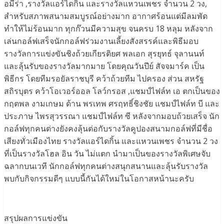
อมีร่า ,รางวัลแอร์ไดกิ้น และรางวัลแหวนเพชร จำนวน 2 วง,
สำหรับสภาพสนามสมบูรณ์อย่างมาก อากาศร้อนแต่มีลมพัด
ทำให้ไม่ร้อนมาก ทุกก๊วนมีความสุข จนครบ 18 หลุม หลังจาก
เล่นกอล์ฟเสร็จนักกอล์ฟร่วมงานเลี้ยงสังสรรค์และพิธีมอบ
รางวัลการแข่งขันชิงถ้วยเกียรติยศ พลเอก สุรยุทธ์ จุลานนท์
และลุ้นรับของรางวัลมากมาย โดยคุณวันปีย์ สัจจมาร์ค เป็น
พิธีกร โดยทีมรอยัลราชบุรี คว้าถ้วยทีม ไปครอง ส่วน สหรัฐ
สถิรบุตร คว้าโอเวอร์ออล โลว์กรอส ,แชมป์ไฟล์ท เอ ตกเป็นของ
กฤตพล งามเกษม ด้าน พรเทพ ศรฤทธิ์ชิงชัย แชมป์ไฟล์ท บี และ
ประภาษ ไพรสุวรรณา แชมป์ไฟล์ท ซี หลังจากมอบถ้วยเสร็จ นัก
กอล์ฟทุกคนต่างยังคงลุ้นต่อกับรางวัลคูปองสนามกอล์ฟที่มีชื่อ
เสียงทั่วเมืองไทย รางวัลแอร์ไดกิ้น และแหวนเพชร จำนวน 2 วง
ที่เป็นรางวัลโฮล อิน วัน ไม่แตก นำมาเป็นของรางวัลพิเศษจับ
ฉลากบนเวที นักกอล์ฟทุกคนต่างสนุกสนานและลุ้นรับรางวัล
พบกับกิจกรรมดีๆ แบบนี้กันได้ใหม่ในโอกาสหน้านะครับ
สรุปผลการแข่งขัน