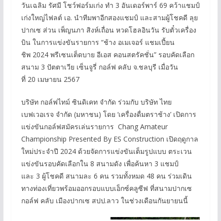
วันเฉลิม รัศมี โชว์ฟอร์มเก่ง ทำ 3 อันเดอร์พาร์ 69 คว้าแชมป์
เก่งใหญ่ไฟลต์ เอ. นำทีมพาอีกสองแชมป์ และสามผู้โชคดี ลุย
ปากเซ ส่วน เพ็ญนภา สิงห์เถื่อน หวดโฮลอินวัน รับตั๋วเครื่อง
บิน ในการแข่งขันรายการ “ช้าง อเมเจอร์ แชมเปี้ยน
ชิพ 2024 พรีเซนเต็ดบาย อีเอส คอนสตรัคชั่น” รอบคัดเลือก
สนาม 3 ปัตตาเวีย เซ็นจูรี่ กอล์ฟ คลับ จ.ชลบุรี เมื่อวัน
ที่ 20 เมษายน 2567
บริษัท กอล์ฟไทม์ ซินดิเคท จำกัด ร่วมกับ บริษัท ไทย
เบฟเวอเรจ จำกัด (มหาชน) โดย ‘เครื่องดื่มตราช้าง’ เปิดการ
แข่งขันกอล์ฟสมัครเล่นรายการ Chang Amateur
Championship Presented By ES Construction เปิดฤดูกาล
ใหม่ประจำปี 2024 ด้วยจัดการแข่งขันเต็มรูปแบบ ตระเวน
แข่งขันรอบคัดเลือกใน 8 สนามดัง เพื่อค้นหา 3 แชมป์
และ 3 ผู้โชคดี สนามละ 6 คน รวมทั้งหมด 48 คน ร่วมเดิน
ทางท่องเที่ยวพร้อมออกรอบแบบเอ็กซ์คลูซีฟ ที่สนามปากเซ
กอล์ฟ คลับ เมืองปากเซ สปป.ลาว ในช่วงเดือนกันยายนนี้