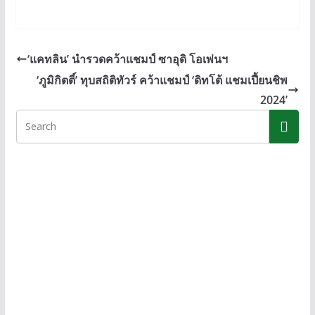
n
ac
e
o
e
e
ss
p
b
e
y
‘แคทลิน’ นำรวดคว้าแชมป์ ซาอุดิ โอเพ่นฯ
o
n
Li
‘ภูมิกิตติ์’ ทุบสถิติทัวร์ คว้าแชมป์ ‘ดิทโต้ แชมเปี้ยนชิพ
o
g
n
2024’
k
er
k