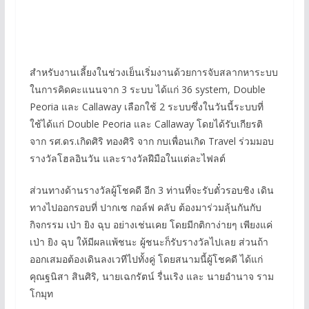
สำหรับงานเลี้ยงในช่วงเย็นเริ่มงานด้วยการจับสลากหาระบบ
ในการคิดคะแนนจาก 3 ระบบ ได้แก่ 36 system, Double
Peoria และ Callaway เลือกใช้ 2 ระบบซึ่งในวันนี้ระบบที่
ใช้ได้แก่ Double Peoria และ Callaway โดยได้รับเกียรติ
จาก รศ.ดร.เกิดศิริ ทองศิริ จาก กบเพื่อนเกิด Travel ร่วมมอบ
รางวัลโฮลอินวัน และรางวัลฝีมือในแต่ละไฟลต์
ส่วนทางด้านรางวัลผู้โชคดี อีก 3 ท่านที่จะรับตั๋วรอบชิง เดิน
ทางไปออกรอบที่ ปากเซ กอล์ฟ คลับ ต้องมาร่วมลุ้นกันกับ
กิจกรรม เป่า ยิง ฉุบ อย่างเช่นเคย โดยมีกติกาง่ายๆ เพียงแค่
เป่า ยิง ฉุบ ให้มีผลแพ้ชนะ ผู้ชนะก็รับรางวัลไปเลย ส่วนถ้า
ออกเสมอต้องเดินลงเวทีไปทั้งคู่ โดยสนามนี้ผู้โชคดี ได้แก่
คุณฐนิสา สินศิริ, นายเฉกรัตน์ รื่นเริง และ นายอำนาจ ราม
โกมุท