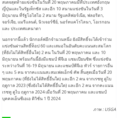
สเตจสุดท้ายแข่งขันในวันที่ 20 พฤษภาคมมีที่ประเทศอังกฤษ
ญี่ปุ่นและในรัฐเท็กซัส และอีก 10 สนามแข่งขันในวันที่ 3
มิถุนายน ที่รัฐโอไฮไอ 2 สนาม รัฐแคลิฟอร์เนีย, ฟลอริดา,
จอร์เจีย, แมรีแลนด์, นิวเจอร์ซีย์, นอร์ทแคโรไลนา, โอเรกอน
และ ประเทศแคนาดา
นอกจากนี้แล้ว นักกอล์ฟอีกจำนวนหนึ่ง ยังมีสิทธิ์จะได้เข้าร่วม
แข่งขันผ่านสิทธิ์ท็อป 60 และเสมอในอันดับคะแนนสะสมโลก
(ที่ยังไม่ได้สิทธิ์อื่นใด) 2 คน ในวันที่ 20 พฤษภาคม และ 10
มิถุนายน พร้อมกันนี้ยังมีแชมป์ พีจีเอ แชมเปียนชิพ ซึ่งแข่งขัน
ระหว่างวันที่ 16-19 มิถุนายน และแชมป์พีจีเอ ทัวร์ รายการอื่น
ๆ และ 5 คน จากคะแนนสะสมเฟดเอ็กซ์ คัพ สิ้นสุดเมื่อวันที่ 20
พฤษภาคม (ที่ยังไม่ได้สิทธิ์่อื่นใด) และอีก 2 คน จากเรซทู ดูไบ
ฤดูกาล 2023 (ซึ่งยังไม่ได้สิทธิ์อื่นใด) และอีก 2 คน จากคะแนน
เรซทู ดูไบ ฤดูกาล 2024 เมื่อวันที่ 20 พฤษภาคม และแชมป์
บุคคลเอ็นซีเอเอ ดิวิชั่น 1 ปี 2024
ภาพ : USGA