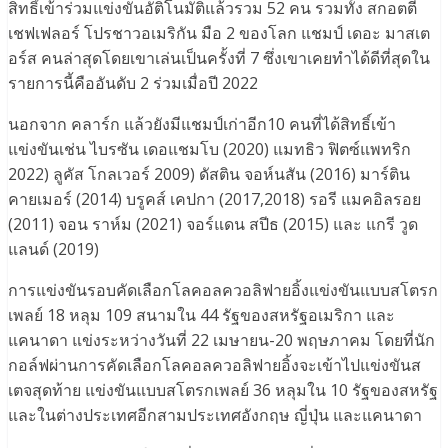
สิทธิ์เข้าร่วมแข่งขันอัติโนมัติแล้วรวม 52 คน รวมทั้ง สกอตตี
เชฟเฟลอร์ โปรชาวอเมริกัน มือ 2 ของโลก แชมป์ เดอะ มาสเต
อร์ส คนล่าสุดโดยเขาเล่นเป็นครั้งที่ 7 ซึ่งเขาเคยทำได้ดีที่สุดใน
รายการนี้คืออันดับ 2 ร่วมเมื่อปี 2022
นอกจาก คลาร์ก แล้วยังมีแชมป์เก่าอีก10 คนที่ได้สิทธิ์เข้า
แข่งขันเช่น ไบรซัน เดอแชมโบ (2020) แมทธิว ฟิตซ์แพทริก
2022) ลูคัส โกลเวอร์ 2009) ดัสติน จอห์นสัน (2016) มาร์ติน
คายเมอร์ (2014) บรูคส์ เคปกา (2017,2018) รอรี แมคอิลรอย
(2011) จอน ราห์ม (2021) จอร์แดน สปีธ (2015) และ แกรี วูด
แลนด์ (2019)
การแข่งขันรอบคัดเลือกโลคอลควอลิฟายอิ้งแข่งขันแบบสโตรก
เพลย์ 18 หลุม 109 สนามใน 44 รัฐของสหรัฐอเมริกา และ
แคนาดา แข่งระหว่างวันที่ 22 เมษายน-20 พฤษภาคม โดยที่นัก
กอล์ฟผ่านการคัดเลือกโลคอลควอลิฟายอิ้งจะเข้าไปแข่งขันส
เตจสุดท้าย แข่งขันแบบสโตรกเพลย์ 36 หลุมใน 10 รัฐของสหรัฐ
และในต่างประเทศอีกสามประเทศอังกฤษ ญี่ปุ่น และแคนาดา