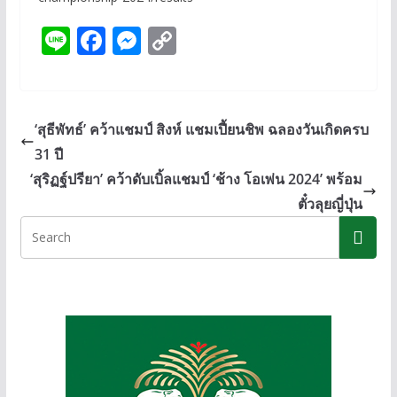
Li
F
M
C
n
ac
e
o
e
e
ss
p
b
e
y
‘สุธีพัทธ์’ คว้าแชมป์ สิงห์ แชมเปี้ยนชิพ ฉลองวันเกิดครบ
o
n
Li
31 ปี
o
g
n
‘สุริฏฐ์ปรียา’ คว้าดับเบิ้ลแชมป์ ‘ช้าง โอเพ่น 2024’ พร้อม
k
er
k
ตั๋วลุยญี่ปุ่น