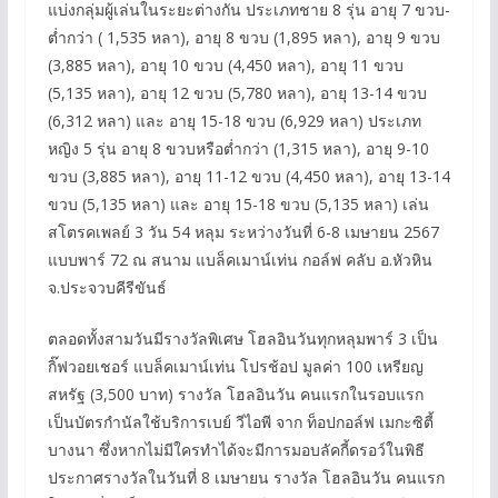
แบ่งกลุ่มผู้เล่นในระยะต่างกัน ประเภทชาย 8 รุ่น อายุ 7 ขวบ-
ต่ำกว่า ( 1,535 หลา), อายุ 8 ขวบ (1,895 หลา), อายุ 9 ขวบ
(3,885 หลา), อายุ 10 ขวบ (4,450 หลา), อายุ 11 ขวบ
(5,135 หลา), อายุ 12 ขวบ (5,780 หลา), อายุ 13-14 ขวบ
(6,312 หลา) และ อายุ 15-18 ขวบ (6,929 หลา) ประเภท
หญิง 5 รุ่น อายุ 8 ขวบหรือต่ำกว่า (1,315 หลา), อายุ 9-10
ขวบ (3,885 หลา), อายุ 11-12 ขวบ (4,450 หลา), อายุ 13-14
ขวบ (5,135 หลา) และ อายุ 15-18 ขวบ (5,135 หลา) เล่น
สโตรคเพลย์ 3 วัน 54 หลุม ระหว่างวันที่ 6-8 เมษายน 2567
แบบพาร์ 72 ณ สนาม แบล็คเมาน์เท่น กอล์ฟ คลับ อ.หัวหิน
จ.ประจวบคีรีขันธ์
ตลอดทั้งสามวันมีรางวัลพิเศษ โฮลอินวันทุกหลุมพาร์ 3 เป็น
กิ๊ฟวอยเชอร์ แบล็คเมาน์เท่น โปรช้อป มูลค่า 100 เหรียญ
สหรัฐ (3,500 บาท) รางวัล โฮลอินวัน คนแรกในรอบแรก
เป็นบัตรกำนัลใช้บริการเบย์ วีไอพี จาก ท็อปกอล์ฟ เมกะซิตี้
บางนา ซึ่งหากไม่มีใครทำได้จะมีการมอบลัคกี้ดรอว์ในพิธี
ประกาศรางวัลในวันที่ 8 เมษายน รางวัล โฮลอินวัน คนแรก