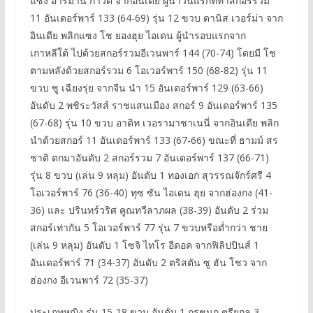
แซง อาร์มาน กาวดี้ จากอินเดีย ผู้นำวันแรกที่ทำสกอร์รวม
11 อันเดอร์พาร์ 133 (64-69) รุ่น 12 ขวบ ดานิส เวอร์ม่า จาก
อินเดีย พลิกแซง โช ยองฮุย ไอเดน ผู้นำรอบแรกจาก
เกาหลีใต้ ไปด้วยสกอร์รวมอีเวนพาร์ 144 (70-74) โดยมี โช
ตามหลังด้วยสกอร์รวม 6 โอเวอร์พาร์ 150 (68-82) รุ่น 11
ขวบ ซู เฉียงรุ่ย จากจีน นำ 15 อันเดอร์พาร์ 129 (63-66)
อันดับ 2 พชิระวัสส์ ราชแสนเมือง สกอร์ 9 อันเดอร์พาร์ 135
(67-68) รุ่น 10 ขวบ อาดิท เวอรามาชาเนนี่ จากอินเดีย พลิก
นำด้วยสกอร์ 11 อันเดอร์พาร์ 133 (67-66) ขณะที่ ธามม์ สร
ชาติ ตกมาอันดับ 2 สกอร์รวม 7 อันเดอร์พาร์ 137 (66-71)
รุ่น 8 ขวบ (เล่น 9 หลุม) อันดับ 1 ทองเอก สุวรรณจักร์ศรี 4
โอเวอร์พาร์ 76 (36-40) ทุซ ซัน ไอเดน ฮุย จากฮ่องกง (41-
36) และ ปรินทร์วริศ คูณทวีลาภผล (38-39) อันดับ 2 ร่วม
สกอร์เท่ากัน 5 โอเวอร์พาร์ 77 รุ่น 7 ขวบหรือต่ำกว่า ชาย
(เล่น 9 หลุม) อันดับ 1 โซจิ ไทโร อีดอค จากฟิลิปปินส์ 1
อันเดอร์พาร์ 71 (34-37) อันดับ 2 ตริสตัน ซู ฮัน โชว จาก
ฮ่องกง อีเวนพาร์ 72 (35-37)
ประเภทหญิง รุ่น 15-18 ขวบ อันดับ 1 กรชนก ตรียกุล 3