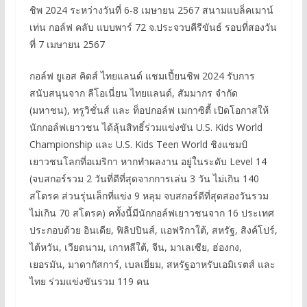
ชิพ 2024 ระหว่างวันที่ 6-8 เมษายน 2567 สนามแบล็คเมาน์
เท่น กอล์ฟ คลับ แบบพาร์ 72 จ.ประจวบคีรีขันธ์ รอบที่สองวัน
ที่ 7 เมษายน 2567
กอล์ฟ ยูเอส คิดส์ ไทยแลนด์ แชมเปี้ยนชิพ 2024 รับการ
สนับสนุนจาก ลีโอเนี่ยน ไทยแลนด์, สัมมากร จำกัด
(มหาชน), ทรูวิชั่นส์ และ ท็อปกอล์ฟ เมกาซิตี้ เปิดโอกาสให้
นักกอล์ฟเยาวชน ได้ลุ้นสิทธิ์ร่วมแข่งขัน U.S. Kids World
Championship และ U.S. Kids Teen World ชิงแชมป์
เยาวชนโลกที่อเมริกา หากทำผลงาน อยู่ในระดับ Level 14
(จบสกอร์รวม 2 วันที่ดีที่สุดจากการเล่น 3 วัน ไม่เกิน 140
สโตรค ส่วนรุ่นเล็กที่แข่ง 9 หลุม จบสกอร์ดีที่สุดสองวันรวม
ไม่เกิน 70 สโตรค) คทั้งนี้มีนักกอล์ฟเยาวชนจาก 16 ประเทศ
ประกอบด้วย อินเดีย, ฟิลิปปินส์, แอฟริกาใต้, สหรัฐ, สิงค์โปร์,
ไต้หวัน, เวียดนาม, เกาหลีใต้, จีน, มาเลเซีย, ฮ่องกง,
เยอรมัน, มาดากัสการ์, เบลเยี่ยม, สหรัฐอาหรับเอมิเรตส์ และ
ไทย ร่วมแข่งขันรวม 119 คน