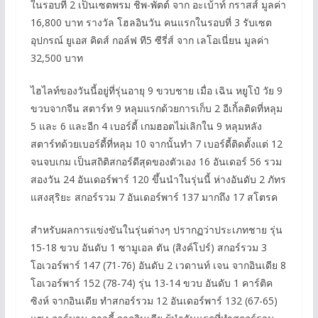
ในรอบที่ 2 เป็นเซตพรม ชิพ-พัตต์ จาก อะเบ้าท์ กราสส์ มูลค่า
16,800 บาท รางวัล โฮลอินวัน คนแรกในรอบที่ 3 รับเซต
อุปกรณ์ ยูเอส คิดส์ กอล์ฟ ที5 ซีรี่ส์ จาก เลโอเนี่ยน มูลค่า
32,500 บาท
ไฮไลท์ของวันนี้อยู่ที่รุ่นอายุ 9 ขวบชาย เมื่อ เฉิน หยูโป๋ วัย 9
ขวบจากจีน สตาร์ท 9 หลุมแรกด้วยการเก็บ 2 อีเกิ้ลติดที่หลุม
5 และ 6 และอีก 4 เบอร์ดี้ เกมฮอตไม่เลิกใน 9 หลุมหลัง
สตาร์ทด้วยเบอร์ดี้ที่หลุม 10 จากนั้นทำ 7 เบอร์ดี้ติดตั้งแต่ 12
จนจบเกม เป็นสถิติสกอร์ดีสุดของตัวเอง 16 อันเดอร์ 56 รวม
สองวัน 24 อันเดอร์พาร์ 120 ขึ้นนำในรุ่นนี้ ห่างอันดับ 2 ภัทร
แสงสุริยะ สกอร์รวม 7 อันเดอร์พาร์ 137 มากถึง 17 สโตรค
สำหรับผลการแข่งขันในรุ่นต่างๆ ปรากฏว่าประเภทชาย รุ่น
15-18 ขวบ อันดับ 1 ซามูเอล ตัน (สิงค์โปร์) สกอร์รวม 3
โอเวอร์พาร์ 147 (71-76) อันดับ 2 เวดานท์ เจน จากอินเดีย 8
โอเวอร์พาร์ 152 (78-74) รุ่น 13-14 ขวบ อันดับ 1 คาร์ติค
ซิงห์ จากอินเดีย ทำสกอร์รวม 12 อันเดอร์พาร์ 132 (67-65)