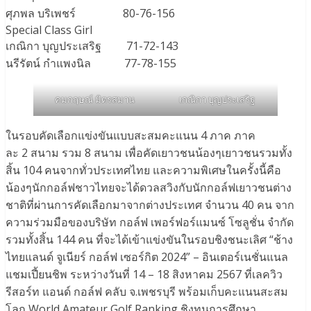
ศุภพล บริเพชร์ 80-76-156
Special Class Girl
เกณิกา บุญประเสริฐ 71-72-143
นรีรัตน์ กำแพงนิล 77-78-155
คมกฤษณ์ มิตรสมาน
เกณิกา บุญประเสริฐ
ในรอบคัดเลือกแข่งขันแบบสะสมคะแนน 4 ภาค ภาค
ละ 2 สนาม รวม 8 สนาม เพื่อคัดเยาวชนน้องๆเยาวชนรวมทั้ง
สิ้น 104 คนจากทั่วประเทศไทย และความพิเศษในครั้งนี้คือ
น้องๆนักกอล์ฟชาวไทยจะได้ดวลสวิงกับนักกอล์ฟเยาวชนต่าง
ชาติที่ผ่านการคัดเลือกมาจากต่างประเทศ จำนวน 40 คน จาก
ความร่วมมือของบริษัท กอล์ฟ เพอร์ฟอร์แมนซ์ โซลูชั่น จำกัด
รวมทั้งสิ้น 144 คน ที่จะได้เข้าแข่งขันในรอบชิงชนะเลิศ “ช้าง
ไทยแลนด์ จูเนียร์ กอล์ฟ เซอร์กิต 2024” – อินเตอร์เนชั่นแนล
แชมเปี้ยนชิพ ระหว่างวันที่ 14 – 18 สิงหาคม 2567 ที่เลควิว
รีสอร์ท แอนด์ กอล์ฟ คลับ จ.เพชรบุรี พร้อมเก็บคะแนนสะสม
โลก World Amateur Golf Ranking ชิงทุนการศึกษา