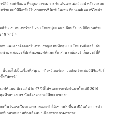
 ชาร์ลีย์ ฮอฟฟ์แมน ที่หลุมสองของการซัดเด้นเดธเพลย์ออฟ หลังจบรอบ
ะคว้าแชมป์พีจีเอทัวร์ในรายการฟีนิกซ์ โอเพ่น ที่สกอตส์เดล อริโซน่า
มสี่วัน 21 อันเดอร์พาร์ 263 โดยหนุ่มแคนาเดียนวัย 35 ปียืดเกมด้วย
ม 18 พาร์ 4
์ออฟ และต่างตีออนกรีนตามเรกกูเลชั่นที่หลุม 18 โดย เทย์เลอร์ เล่น
ย แต่เบอรดี้พัตต์ของฮอฟฟ์แมนสั้น ส่วน เทย์เลอร์ เก็บเบอร์ดี้ที่
้นลงไปเป็นเรื่องที่สนุกมาก” เทย์เลอร์กล่าวหลังคว้าแชมป์พีจีเอทัวร์
ั้งสัปดาห์”
อฟฟ์แมน นักกอล์ฟวัย 47 ปีที่ไม่ชนะการแข่งขันมาตั้งแต่ปี 2016
มสุดท้ายของเขา นั่นต้องคารวะให้กับเขาเลย”
เป็นวันแรกในทะเลทรายและทำให้เขาขยับขึ้นมามีลุ้นด้วยการทำ
งจากที่เกมรอบสามต้องเลื่อนมาเนื่องจากสภาพอากาศ