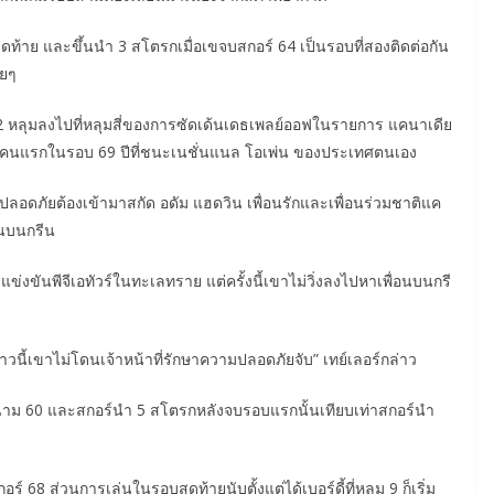
ท้าย และขึ้นนำ 3 สโตรกเมื่อเขจบสกอร์ 64 เป็นรอบที่สองติดต่อกัน
ายๆ
ยะ 72 หลุมลงไปที่หลุมสี่ของการซัดเด้นเดธเพลย์ออฟในรายการ แคนาเดีย
ียนคนแรกในรอบ 69 ปีที่ชนะเนชั่นแนล โอเพ่น ของประเทศตนเอง
มปลอดภัยต้องเข้ามาสกัด อดัม แฮดวิน เพื่อนรักและเพื่อนร่วมชาติแค
อนบนกรีน
่งขันพีจีเอทัวร์ในทะเลทราย แต่ครั้งนี้เขาไม่วิ่งลงไปหาเพื่อนบนกรี
คราวนี้เขาไม่โดนเจ้าหน้าที่รักษาความปลอดภัยจับ” เทย์เลอร์กล่าว
สนาม 60 และสกอร์นำ 5 สโตรกหลังจบรอบแรกนั้นเทียบเท่าสกอร์นำ
68 ส่วนการเล่นในรอบสุดท้ายนับตั้งแต่ได้เบอร์ดี้ที่หลุม 9 ก็เริ่ม