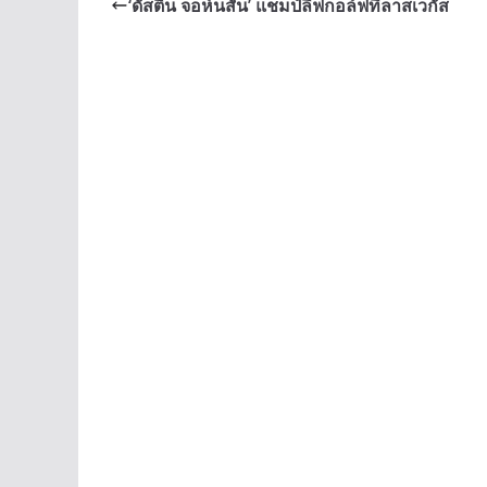
b
e
y
‘ดัสติน จอห์นสัน’ แชมป์ลีฟกอล์ฟที่ลาสเวกัส
o
n
Li
o
g
n
k
er
k