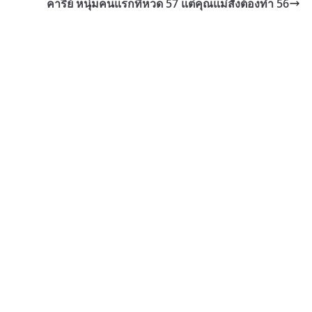
คารีย์ หนุ่มคนแรกที่หวด 57 แต่คุณแม่สั่งต้องทำ 56