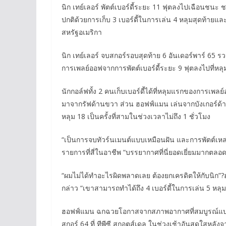
นิก เทย์เลอร์ พัตต์เบอร์ดี้ระยะ 11 ฟุตลงไปเฉือนชนะ
ปกติด้วยการเก็บ 3 เบอร์ดี้ในการเล่น 4 หลุมสุดท้ายแล
สหรัฐอเมริกา
นิก เทย์เลอร์ จบสกอร์รอบสุดท้าย 6 อันเดอร์พาร์ 65 รว
การเพลย์ออฟจากการพัตต์เบอร์ดี้ระยะ 9 ฟุตลงไปที่หลุ
นักกอล์ฟทั้ง 2 คนเก็บเบอร์ดี้ได้ที่หลุมแรกของการเพลย
มาจากรัฟด้านขวา ส่วน ฮอฟฟ์แมน เล่นจากบังเกอร์ด้านซ้า
หลุม 18 เป็นครั้งที่สามในช่วงเวลาไม่ถึง 1 ชั่วโมง
“เป็นการจบทัวร์นเมนต์แบบเหมือนฝัน และการพัตต์เหล่านั
รายการที่สี่ในอาชีพ “บรรยากาศที่นี่ยอดเยี่ยมมากตลอดท
“ผมไม่ได้ทำอะไรผิดพลาดเลย ต้องยกเครดิตให้กับนิก”?ฮ
กล่าว “เขาสามารถทำได้ถึง 4 เบอร์ดี้ในการเล่น 5 หลุ
ฮอฟฟ์แมน ฉกฉวยโอกาสจากสภาพอากาศที่สมบูรณ์แบบ
สกอร์ 64 ที่ ทีพีซี สกอตส์เดล ในช่วงเช้าอันสดใสหลั