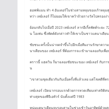
ฮอฟฟ์แมน ทำ 4 อันเดอร์ในช่วงสามหลุมของเก้าหลุมสุด
ทว่า เทย์เลอร์ ก็ไม่ยอมให้เขาคว้าถ้วยรางวัลไปครองง่
ย้อนกลับไปเมื่อปี 2023 เทย์เลอร์ ลากอีเกิ้ลพัตต์ระ
น โอเพ่น ซึ่งพัตต์ดังกล่าวทำให้เขาเป็นชาวแคนาเด
ชัยชนะครั้งนั้นน่าจดจำขึ้นไปอีกเมื่อทีมงานรักษาควา
นาเดียนของ เทย์เลอร์ ที่ต้องการจะเข้ามาฉลองกับเพื่
คราวนี้ แฮดวิน ก็มาฉลองชัยชนะของ เทย์เลอร์ กับการแข
น
“เขาสวมชุดเดียวกันกับเมื่อครั้งที่แล้วเลย แต่โชคดีที่
เทย์เลอร์ เปิดฉากรอบแรกด้วยการหวดเทียบเท่าสถิติ
ห่างสุดของพีจีเอทัวร์ นับตั้งแต่ปี 1983
หนุ่มแคนาเดียนจบรอบสามในช่วงเช้าวันอาทิตย์ด้วยสกอร์ 