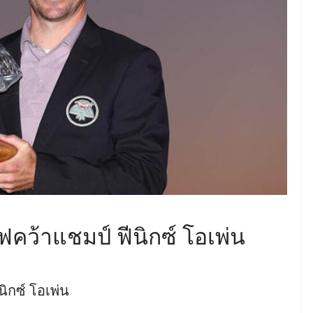
ฟคว้าแชมป์ ฟีนิกซ์ โอเพ่น
นิกซ์ โอเพ่น