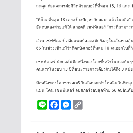
สะดุด ก่อนจะมาต่อชีวิตด้วยเบอร์ดี้ที่หลุม 15, 16 และ 
“ทีช็อตที่หลุม 18 เคยสร้างปัญหากับผมมาแล้วในอดีต” เ
อันดับสองพ่ายแพ้ให้ สกอตตี เชฟฟ์เลอร์ “การที่สามารถทำเบอ
ส่วน เชฟฟ์เลอร์ อดีตแชมป์สองสมัยยังอยู่ในเส้นทางลุ
66 ในช่วงเช้าแม้ว่าตีตกบังเกอร์ที่หลุม 18 จนออกโบกี้
เชฟฟ์เลอร์ นักกอล์ฟมือหนึ่งของโลกขึ้นนำในช่วงต้นๆ
คนแรกในรอบ 13 ปีที่ชนะรายการเดียวกันได้ถึง 3 สมัย
มือหนึ่งของโลกชาวอเมริกันเกือบจะทำโฮลอินวันที่หลุม 
แมน โดน เชฟฟ์เลอร์ จบสกอร์รอบสุดท้าย 66 จบอันดับสา
Li
F
M
C
n
ac
e
o
e
e
ss
p