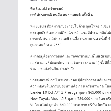
ทีม Suzuki คว้าแชมป์
กอล์ฟประเพณี คนสื่อ คนยานยนต์ ครั้งที่ 4
ทีม Suzuki ที่มีสมาชิกประกอบไปด้วย คุณโพทัย วิเชียรรั
และคุณกิตติเทพ สมบัติพานิช คว้าแชมป์ประเภททีมไปค
การแข่งขันกอล์ฟประเพณี คนสื่อ คนยานยนต์ ครั้งที่ 
กุมภาพันธ์ พ.ศ. 2560
สมาคมผู้สื่อข่าวรถยนต์และรถจักรยานยนต์ไทย (สรยท.)
ณ สนามกอล์ฟกองทัพบก รามอินทรา (สนาม 1) ซึ่งปีนี้ม
ร่วมการแข่งขันกันอย่างคับคั่ง
นายยุทธพงษ์ ภาษี นายกสมาคม ผู้สื่อข่าวรถยนต์และรถจั
ความพิเศษในการแข่งขันนั่นคือ การเตรียมรางวัล โฮล 
Lander 1.9 Ddi A/T Z Prestige มูลค่า 865,000 บาท ส
New Toyota Vios 1.5 S มูลค่า 789,000 บาท โดย บริ
VL โฉมใหม่ มูลค่า 640,000 บาท จาก บริษัท นิสสัน ม
Sports Standard ใหม่ล่าสด มูลค่า 529,000 บาท จาก 