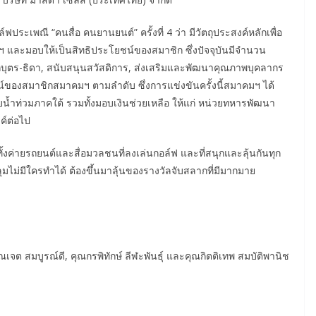
ระเพณี “คนสื่อ คนยานยนต์” ครั้งที่ 4 ว่า มีวัตถุประสงค์หลักเพื่อ
และมอบให้เป็นสิทธิประโยชน์ของสมาชิก ซึ่งปัจจุบันมีจำนวน
่บุตร-ธิดา, สนับสนุนสวัสดิการ, ส่งเสริมและพัฒนาคุณภาพบุคลากร
์ของสมาชิกสมาคมฯ ตามลำดับ ซึ่งการแข่งขันครั้งนี้สมาคมฯ ได้
ภัยน้ำท่วมภาคใต้ รวมทั้งมอบเงินช่วยเหลือ ให้แก่ หน่วยทหารพัฒนา
ค์ต่อไป
ค่ายรถยนต์และสื่อมวลชนที่ลงเล่นกอล์ฟ และที่สนุกและลุ้นกันทุก
ุมไม่มีใครทำได้ ต้องขึ้นมาลุ้นของรางวัลจับสลากที่มีมากมาย
ุณเจต สมบูรณ์ดี, คุณกรพิทักษ์ ลีฬะพันธุ์ และคุณกิตติเทพ สมบัติพานิช