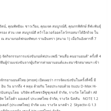
ตน์, คุณพัทธิยะ ชาวเวียง, คุณเจต สมบูรณ์ดี, คุณกรพิทักษ์ ลีฬะพันธุ์
รอง ส่วน เจต สมบูรณ์ดี คว้าโอเวอร์ออลโลว์กรอสมาได้อีกถ้วย ใน
4 ณ สนามกอล์ฟกองทัพบก รามอินทรา (สนาม 1) เมื่อวันอังคารที่ 7
 จัดกิจกรรมการแข่งขันกอล์ฟประเพณี “คนสื่อ คนยานยนต์” ครั้งที่ 4
ีทีมผู้ร่วมแข่งขันจากผู้บริหารค่ายยานยนต์และสมาชิกสมาคมฯ เข้า
กรยานยนต์ไทย (สรยท) เปิดเผยว่า การจัดแข่งขันในครั้งที่4นี้ มี
อิน วัน มากถึง 4 หลุม ด้วยกัน โดยประกอบด้วย Isuzu D-Max Hi-
นับสนุนโดย บริษัท ตรีเพชรอีซูซุเซลส์ จำกัด, รางวัล โตโยต้า All
ษัท โตโยต้า มอเตอร์ ประเทศไทย จำกัด, รางวัล นิสสัน NOTE 1.2
อเตอร์ (ประเทศไทย) จำกัด และ รางวัล มาสด้า 2 Skyactiv-G 1.3
บริษัท มาสด้า เซลส์ (ประเทศไทย) จำกัด