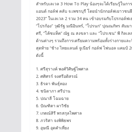
สำหรับเลเวล 3 How To Play น้องๆจะได้เรียนรู้ในการวา
แอนด์ กอล์ฟ คลับ จ.เพชรบุรี โดยนำนักกอล์ฟเยาวชนฝีม
2023” ในเลเวล 2 รวม 34 คน เข้าอบรมกับโปรกอล์ฟเ
“โปรก้อง” วุฒิรัฐ มณีอินทร์, “โปรนก” ปุณณภัทร สัมมา
ศรี, “โค้ชแท็ค” ณัฐ ณ สงขลา และ “โปรเชน” พี กิลเล
ด้านต่างๆ รวมถึงการเตรียมความพร้อมทั้งร่างกายแล
สุดท้าย “ช้าง ไทยแลนด์ จูเนียร์ กอล์ฟ ไฟนอล แคมป์ 2023
ดังนี้
1. ศรีสุรางค์ พงศ์วิศิษฐ์ไพศาล
2. ศศิศรร์ จงศรีอดิสรณ์
3. ธิรดา พันธุ์ทอง
4. ชนิดาภา ศรีปาน
5. ปณาลี โฉมฉาย
6. ปัณฑิตา ผาวิชัย
7. เกตณ์สิรี พรสกุลไพศาล
8. ภวริศา จงพิพิธพร
9. อุษณี อุดคำเที่ยง