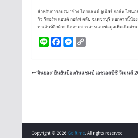
สำหรับการอบรม “ช้าง ไทยแลนด์ จูเนียร์ กอล์ฟ ไฟนอล 
วิว รีสอร์ท แอนด์ กอล์ฟ คลับ จ.เพชรบุรี นอกจากนี้น้
ทาเล้นท์อีกด้วย ติดตามข่าวสารและข้อมูลเพิ่มเติมผ่า
Li
F
M
C
n
ac
e
o
e
e
ss
p
b
e
y
‘จินยอง’ ยืนยันป้องกันแชมป์ เอชเอสบีซี วีเมนส์ 
o
n
Li
o
g
n
k
er
k
Copyright © 2026
Golftime
. All rights reserved.