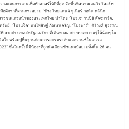
งแผนการเล่นเพื่อทำสกอร์ให้ดีที่สุด จัดขึ้นที่สนามเลควิว รีสอร์ท
ือดีจากที่ผ่านการอบรม “ช้าง ไทยแลนด์ จูเนียร์ กอล์ฟ คลินิก
ยาวชนแถวหน้าของประเทศไทย นำโดย “โปรเจ” วันปีย์ สัจจมาร์ค,
ทรัพย์, “โปรแจ็ค” นพไพสิษฐ์ กัณหาเจริญ, “โปรพาร์” ศิริวงศ์ สุวรรณ
สพี จากประเทศสหรัฐอเมริกา ที่เดินทางมาถ่ายทอดความรู้ให้น้องๆใน
ะจิตใจ พร้อมปูพื้นฐานก่อนการอบรมระดับแอดวานซ์ในเลเวล
” ซึ่งในครั้งนี้มีน้องๆที่ถูกคัดเลือกเข้าแคมป์อบรมทั้งสิ้น 26 คน