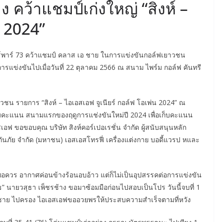
ง คว้าแชมป์เก่งใหญ่ “สิงห์ –
 2024”
วอร์พาร์ 73 คว้าแชมป์ คลาส เอ ชาย ในการแข่งขันกอล์ฟเยาวชน
การแข่งขันไปเมื่อวันที่ 22 ตุลาคม 2566 ณ สนาม ไพร์ม กอล์ฟ คันทรี
ชน รายการ “สิงห์ – ไอเอสเอฟ จูเนียร์ กอล์ฟ โอเพ่น 2024” ณ
ะสมคะแนน สนามแรกของฤดูการแช่งขันใหม่ปี 2024 เพื่อเก็บคะแนน
อฟ ขอขอบคุณ บริษัท สิงห์คอร์เปอเรชั่น จำกัด ผู้สนับสนุนหลัก
ันภัย จำกัด (มหาชน) เอสเอสโทรฟี่ เครื่องแต่งกาย บอดี้แวรป หและ
พอควร อากาศค่อนข้างร้อนอบอ้าว แต่ก็ไม่เป็นอุปสรรคต่อการแข่งขัน
ร์ธ” นายวสุธา เพ็ชรช้าง ขอมาซ้อมมือก่อนไปสอบเป็นโปร วันนี้จบที่ 1
เอ ชาย ไปครอง ไอเอสเอฟขออวยพรให้ประสบความสำเร็จตามที่หวัง