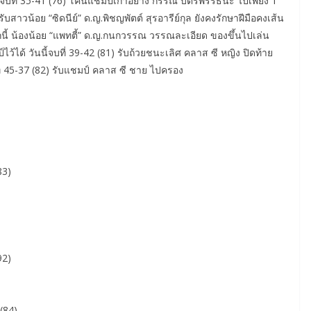
 จบที่ 35-41 (76) โค่นแชมป์เก่าอย่าง กรรณ บัตรพรรธนะ ไปเพียง 1
าวน้อย “ซิดนีย์” ด.ญ.พิชญพัตต์ สุรอารีย์กุล ยังคงรักษาฝีมือคงเส้น
กนี้ น้องน้อย “แพทตี้” ด.ญ.กนกวรรณ วรรณละเอียด ของขึ้นไปเล่น
์ไว้ได้ วันนี้จบที่ 39-42 (81) รับถ้วยชนะเลิศ คลาส ซี หญิง ปิดท้าย
ี่ 45-37 (82) รับแชมป์ คลาส ซี ชาย ไปครอง
83)
92)
(84)