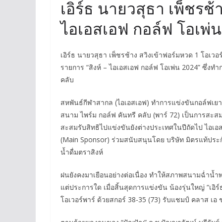
เอิร์ธ นายวสุธา เพ็ชรช้า
ไอเอสเอฟ กอล์ฟ โอเพ่น
เอิร์ธ นายวสุธา เพ็ชรช้าง สวิงเข้าฟอร์มหวด 1 โอเ
รายการ “สิงห์ – ไอเอสเอฟ กอล์ฟ โอเพ่น 2024” ซึ่งทำ
คลับ
สหพันธ์กีฬาสากล (ไอเอสเอฟ) ทำการแข่งขันกอล์ฟเยาว
สนาม ไพร์ม กอล์ฟ คันทรี คลับ (พาร์ 72) เป็นการส
สะสมรับสิทธิไปแข่งขันยังต่างประเทศในปีถัดไป ไอเอสเ
(Main Sponsor) ร่วมสนับสนุนโดย บริษัท มิตรแท้ประก
น้ำดื่มตราสิงห์
ฝนยังคงมาเยือนอย่างต่อเนื่อง ทำให้สภาพสนามฉ่ำน้ำ
แต่ประการใด เมื่อสิ้นสุดการแข่งขัน น้องรุ่นใหญ่ “เอิ
โอเวอร์พาร์ ด้วยสกอร์ 38-35 (73) รับแชมป์ คลาส 