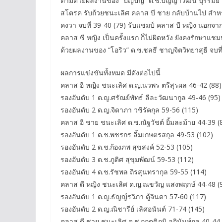
ตามด้วยผลงานของ “ปัญปัญ” ด.ช.ปัญญาวัฒน์ บุรีรัมย์
สโตรค รับถ้วยชนะเลิศ คลาส บี ชาย กลับบ้านไป สำหรับส
คงวา จบที่ 39-40 (79) รับแชมป์ คลาส บี หญิง นอกจา
คลาส ซี หญิง เป็นครั้งแรก ก็ไม่ผิดหวัง ยังคงรักษาแชมป
ด้วยผลงานของ “โอริว” ด.ช.ชลธี ชาญจิตวิทยาสุธี จบท
ผลการแข่งขันทั้งหมด มีดังต่อไปนี้
คลาส อี หญิง ชนะเลิศ ด.ญ.นวพร ตรีสุรผล 46-42 (88)
รองอันดับ 1 ด.ญ.ศรัณย์พัทธ์ ลีละวัฒนากูล 49-46 (95)
รองอันดับ 2 ด.ญ.จิดาภา วชิรัคกุล 59-56 (115)
คลาส อี ชาย ชนะเลิศ ด.ช.ณัฐวัชต์ ยิ้มละม้าย 44-39 (
รองอันดับ 1 ด.ช.พชรกร ลิ้มเกษตรสกุล 49-53 (102)
รองอันดับ 2 ด.ช.ก้องภพ สุขสงค์ 52-53 (105)
รองอันดับ 3 ด.ช.ภูดิศ สุขุมพัฒน์ 59-53 (112)
รองอันดับ 4 ด.ช.รัชพล ถิรสุนทรากุล 59-55 (114)
คลาส ดี หญิง ชนะเลิศ ด.ญ.ณขวัญ แสงพฤกษ์ 44-48 (
รองอันดับ 1 ด.ญ.ธัญญ์รวิภา ตู้จินดา 57-60 (117)
รองอันดับ 2 ด.ญ.ณิชารีย์ เลิศอนันต์ 71-74 (145)
คลาส ดี ชาย ชนะเลิศ ด.ช.กฤตติภูมิ อภินันท์กูล 40-44 