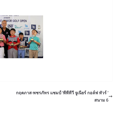
กฤตภาส-พชรภัทร แชมป์ ‘พีพีทีวี จูเนียร์ กอล์ฟ ทัวร์ ‘
สนาม 6