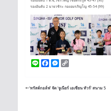
รองอันดับ 1 ด.ช,วชิรวิทญ์ เชยตระกูล 43-47 (90)
รองอันดับ 2 นายวชิระ กองอมรภิญโญ 45-54 (99)
Li
F
M
C
n
ac
e
o
e
e
ss
p
b
e
y
‘ทรัสต์กอล์ฟ’ จัด ‘จูเนียร์ เอเชียน ทัวร์’ สนาม 5
o
n
Li
o
g
n
k
er
k