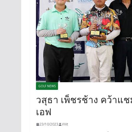
GOLF NEWS
วสุธา เพ็ชรช้าง คว้าแชม
เอฟ
23/10/2023
VVit