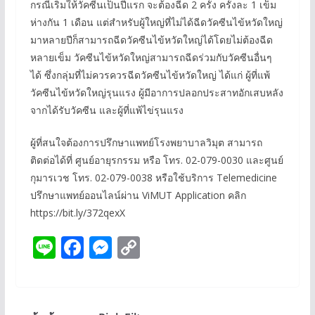
กรณีเริ่มให้วัคซีนเป็นปีแรก จะต้องฉีด 2 ครั้ง ครั้งละ 1 เข็ม
ห่างกัน 1 เดือน แต่สำหรับผู้ใหญ่ที่ไม่ได้ฉีดวัคซีนไข้หวัดใหญ่
มาหลายปีก็สามารถฉีดวัคซีนไข้หวัดใหญ่ได้โดยไม่ต้องฉีด
หลายเข็ม วัคซีนไข้หวัดใหญ่สามารถฉีดร่วมกับวัคซีนอื่นๆ
ได้ ซึ่งกลุ่มที่ไม่ควรควรฉีดวัคซีนไข้หวัดใหญ่ ได้แก่ ผู้ที่แพ้
วัคซีนไข้หวัดใหญ่รุนแรง ผู้มีอาการปลอกประสาทอักเสบหลัง
จากได้รับวัคซีน และผู้ที่แพ้ไข่รุนแรง
ผู้ที่สนใจต้องการปรึกษาแพทย์โรงพยาบาลวิมุต สามารถ
ติดต่อได้ที่ ศูนย์อายุรกรรม หรือ โทร. 02-079-0030 และศูนย์
กุมารเวช โทร. 02-079-0038 หรือใช้บริการ Telemedicine
ปรึกษาแพทย์ออนไลน์ผ่าน ViMUT Application คลิก
https://bit.ly/372qexX
Li
F
M
C
n
ac
e
o
e
e
ss
p
b
e
y