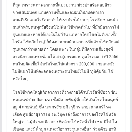
ที่สุด เพราะสภาพอากาศที่แปรปรวน ช่วงบ่ายร้อนอบอ้าว
ช่วงเย็นฝนตก แถมความชื้นและลมฝนก็มักพัดพาเอา
แบคทีเรียและไวรัสมาทำให้เราป่วยได้ง่ายๆ โรคฮิตช่วงหน้า
ฝนสำหรับคนทุกวัยจึงหนีไม่พ้น ‘ไข้หวัดทั่วไป’ ที่มักมีอาการไม่
รุนแรงและหายได้เองในไม่กี่วัน แต่หากใครโชคไม่ดีเจอเชื้อ
ไวรัส ‘ไข้หวัดใหญ่’ ก็ต้องป่วยซมด้วยอาการที่คล้ายไข้หวัดแต่
รุนแรงกว่าหลายเท่า โดยเฉพาะในกลุ่มที่มีความเสี่ยงสูงที่
อาจมีภาวะแทรกซ้อนได้ ล่าสุดกรมควบคุมโรคเผยว่าปี 2566
คนไทยติดเชื้อไข้หวัดใหญ่ไปแล้วกว่า 200,000 รายและยัง
ไม่มีแนวโน้มที่จะลดลงเพราะคนไทยยังไม่มี ‘ภูมิคุ้มกัน’ ไข้
หวัดใหญ่
โรคไข้หวัดใหญ่เกิดจากการที่ร่างกายได้รับไวรัสที่ชื่อว่า ‘อิน
ฟลูเอนซา’ (influenza) ซึ่งมีสายพันธุ์ที่ก่อให้เกิดโรคในมนุษย์
อยู่ 4 สายพันธุ์ ซึ่ง นพ.กรธัช อชิรรุจิกร อายุรศาสตร์โรค
เลือด ศูนย์อายุรกรรม รพ.วิมุต เล่าถึงอาการของโรคไข้หวัด
ใหญ่ว่า “..ผู้ป่วยจะมีอาการที่คล้ายไข้หวัดทั่วไป เช่น มีไข้ ไอ
เจ็บคอ และมีน้ำมูก แต่จะมีอาการรุนแรงอื่นๆ ร่วมด้วย อาทิ