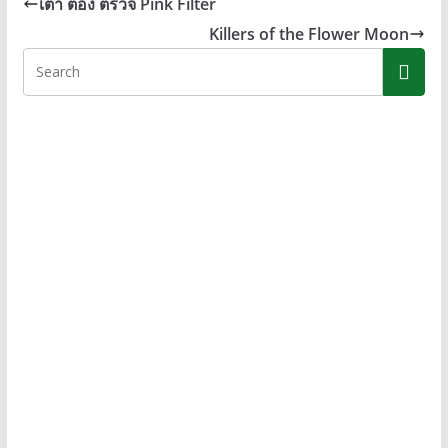
เต้า ต้อง ตรวจ Pink Filter
o
n
Li
Killers of the Flower Moon
o
g
n
k
er
k