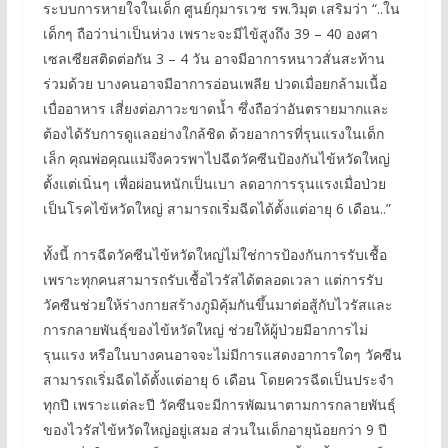
ระบบการหายใจในเด็ก ศูนย์กุมารเวช รพ.วิมุต เสริมว่า “..ใน
เด็กๆ ถือว่าน่าเป็นห่วง เพราะจะมีไข้สูงถึง 39 – 40 องศา
เซลเซียสติดต่อกัน 3 – 4 วัน อาจมีอาการหนาวสั่นสะท้าน
ร่วมด้วย บางคนอาจมีอาการอ่อนเพลีย ปวดเมื่อยกล้ามเนื้อ
เบื่ออาหาร เสี่ยงต่อภาวะขาดน้ำ ซึ่งถือว่าอันตรายมากและ
ต้องได้รับการดูแลอย่างใกล้ชิด ด้วยอาการที่รุนแรงในเด็ก
เล็ก คุณพ่อคุณแม่จึงควรพาไปฉีดวัคซีนป้องกันไข้หวัดใหญ่
ตั้งแต่เนิ่นๆ เพื่อผ่อนหนักเป็นเบา ลดอาการรุนแรงเมื่อป่วย
เป็นโรคไข้หวัดใหญ่ สามารถเริ่มฉีดได้ตั้งแต่อายุ 6 เดือน..”
ทั้งนี้ การฉีดวัคซีนไข้หวัดใหญ่ไม่ใช่การป้องกันการรับเชื้อ
เพราะทุกคนสามารถรับเชื้อไวรัสได้ตลอดเวลา แต่การรับ
วัคซีนช่วยให้ร่างกายสร้างภูมิคุ้มกันขึ้นมาต่อสู้กับไวรัสและ
การกลายพันธุ์ของไข้หวัดใหญ่ ช่วยให้ผู้ป่วยมีอาการไม่
รุนแรง หรือในบางคนอาจจะไม่มีการแสดงอาการใดๆ วัคซีน
สามารถเริ่มฉีดได้ตั้งแต่อายุ 6 เดือน โดยควรฉีดเป็นประจำ
ทุกปี เพราะแต่ละปี วัคซีนจะมีการพัฒนาตามการกลายพันธุ์
ของไวรัสไข้หวัดใหญ่อยู่เสมอ ส่วนในเด็กอายุน้อยกว่า 9 ปี