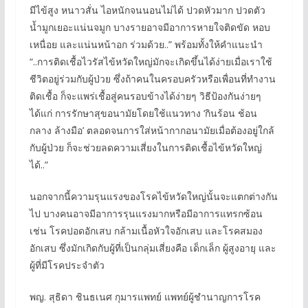
มีไข้สูง หนาวสั่น ไอหนักจนนอนไม่ได้ ปวดหัวมาก ปวดตัว
น้ำมูกเยอะแน่นจมูก บางรายอาจมีอาการหายใจติดขัด หอบ
เหนื่อย และแน่นหน้าอก ร่วมด้วย..” พร้อมทั้งให้คำแนะนำ
“..การติดเชื้อไวรัสไข้หวัดใหญ่มักจะเกิดขึ้นได้ง่ายเมื่อเราใช้
ชีวิตอยู่ร่วมกับผู้ป่วย ซึ่งถ้าคนในครอบครัวหรือเพื่อนที่ทำงาน
ติดเชื้อ ก็จะแพร่เชื้อสู่คนรอบข้างได้ง่ายๆ วิธีป้องกันง่ายๆ
ได้แก่ การรักษาสุขอนามัยโดยใช้แนวทาง ‘กินร้อน ช้อน
กลาง ล้างมือ’ ตลอดจนการใส่หน้ากากอนามัยเมื่อต้องอยู่ใกล้
กับผู้ป่วย ก็จะช่วยลดความเสี่ยงในการติดเชื้อไข้หวัดใหญ่
ได้..”
นอกจากนี้ความรุนแรงของโรคไข้หวัดใหญ่นั้นจะแตกต่างกัน
ไป บางคนอาจมีอาการรุนแรงมากหรือมีอาการแทรกซ้อน
เช่น โรคปอดอักเสบ กล้ามเนื้อหัวใจอักเสบ และโรคสมอง
อักเสบ ซึ่งมักเกิดกับผู้ที่เป็นกลุ่มเสี่ยงคือ เด็กเล็ก ผู้สูงอายุ และ
ผู้ที่มีโรคประจำตัว
พญ. สุธิดา ชินธเนศ กุมารแพทย์ แพทย์ผู้ชำนาญการโรค