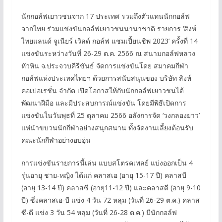
นักกอล์ฟเยาวชนจาก 17 ประเทศ รวมถึงตัวแทนนักกอล์ฟ
จากไทย ร่วมแข่งขันกอล์ฟเยาวชนนานาชาติ รายการ ‘สิงห์
ไทยแลนด์ จูเนียร์ เวิลด์ กอล์ฟ แชมเปี้ยนชิพ 2023’ ครั้งที่ 14
แข่งขันระหว่างวันที่ 26-29 ต.ค. 2566 ณ สนามกอล์ฟหลวง
หัวหิน จ.ประจวบคีรีขันธ์ จัดการแข่งขันโดย สมาคมกีฬา
กอล์ฟแห่งประเทศไทยฯ ด้วยการสนับสนุนของ บริษัท สิงห์
คอเปอเรชั่น จำกัด เปิดโอกาสให้กับนักกอล์ฟเยาวชนได้
พัฒนาฝีมือ และมีประสบการณ์แข่งขัน โดยมีพิธีเปิดการ
แข่งขันในวันพุธที่ 25 ตุลาคม 2566 อลังการจัด ‘วงกลองยาว’
แห่นำขบวนนักกีฬาอย่างสนุกสนาน ทั้งจัดงานเลี้ยงต้อนรับ
คณะนักกีฬาอย่างอบอุ่น
การแข่งขันรายการนี้เล่น แบบสโตรคเพลย์ แบ่งออกเป็น 4
รุ่นอายุ ชาย-หญิง ได้แก่ คลาสเอ (อายุ 15-17 ปี) คลาสบี
(อายุ 13-14 ปี) คลาสซี (อายุ11-12 ปี) และคลาสดี (อายุ 9-10
ปี) ซึ่งคลาสเอ-บี แข่ง 4 วัน 72 หลุม (วันที่ 26-29 ต.ค.) คลาส
ซี-ดี แข่ง 3 วัน 54 หลุม (วันที่ 26-28 ต.ค.) มีนักกอล์ฟ