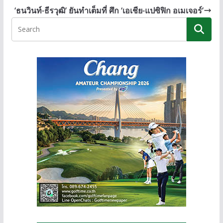
o
n
Li
‘ธนวินท์-ธีรวุฒิ’ ยันทำเต็มที่ ศึก ‘เอเชีย-แปซิฟิก อเมเจอร์’
o
g
n
k
er
k