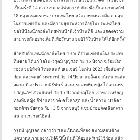
เป็นครั้งที่ 14 ณ สนามกอล์ฟหลวงหัวหิน ซึ่งเป็นสนามกอล์ฟ
18 หลุมแห่งแรกของประเทศไทย หวังว่าทุกคนจะมีความสุข
ในการแข่งขัน และมีความสุขระหว่างที่อยู่ในประเทศไทย
ขอให้น้องนักกอล์ฟไทยทำหน้าที่เจ้าบ้านที่ดี และแสดงความ
สามารถกันอย่างเต็มที่เพื่อรักษาแชมป์ไว้ในบ้านให้ได้อีกครั้ง”
สำหรับตัวแทนนักกอล์ฟไทย 4 รายที่ร่วมแข่งขันในประเภท
ทีมชาย ได้แก่ โอโน่-วรุตม์ บุญรอด วัย 15 ปีจาก จ.ร้อยเอ็ด
รองแชมป์สิงห์ ไทยแลนด์ อเมเจอร์ โอเพ่น 2023 เมื่อสัปดาห์
ก่อน และหลุยส์ มหากาฬ วัย 14 ปีจาก แบล็คเมาน์เท่น กอล์ฟ
อคาเดมี่ จ.ประจวบคีรีขันธ์ ส่วนประเภททีมหญิง ได้แก่ แพร-
ขวัญนภัช สวนอินทร์ วัย 15 ปีจากพิษณุโลก เจ้าของเหรียญ
ทองทีมหญิง กีฬาแห่งชาติ ครั้งล่าสุด และน้ำหวาน-ปาลิดา
กอตติพรชัยสกุล วัย 13 ปี จากชลบุรี แชมป์รอบคัดเลือกจาก
สนามนารายณ์ฮิลส์
วรุตม์ บุญรอด กล่าวว่า “เล่นเป็นหนที่สอง สนามค่อนข้าง
แคบ หนแรกผลงานไม่ดี ปีนี้เน้นตีให้อยู่แฟร์เวย์ไว้ก่อน แล้ว