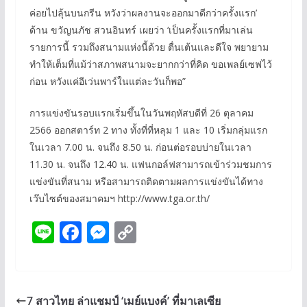
ค่อยไปลุ้นบนกรีน หวังว่าผลงานจะออกมาดีกว่าครั้งแรก’
ด้าน ขวัญนภัช สวนอินทร์ เผยว่า ‘เป็นครั้งแรกที่มาเล่น
รายการนี้ รวมถึงสนามแห่งนี้ด้วย ตื่นเต้นและดีใจ พยายาม
ทำให้เต็มที่แม้ว่าสภาพสนามจะยากกว่าที่คิด ขอเพลย์เซฟไว้
ก่อน หวังแค่อีเว่นพาร์ในแต่ละวันก็พอ”
การแข่งขันรอบแรกเริ่มขึ้นในวันพฤหัสบดีที่ 26 ตุลาคม
2566 ออกสตาร์ท 2 ทาง ทั้งที่ที่หลุม 1 และ 10 เริ่มกลุ่มแรก
ในเวลา 7.00 น. จนถึง 8.50 น. ก่อนต่อรอบบ่ายในเวลา
11.30 น. จนถึง 12.40 น. แฟนกอล์ฟสามารถเข้าร่วมชมการ
แข่งขันที่สนาม หรือสามารถติดตามผลการแข่งขันได้ทาง
เว๊บไซต์ของสมาคมฯ http://www.tga.or.th/
Li
F
M
C
n
ac
e
o
e
e
ss
p
b
e
y
7 สาวไทย ล่าแชมป์ ‘เมย์แบงค์’ ที่มาเลเซีย