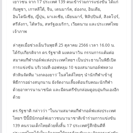
เยาวชน จาก 17 ประเทศ 139 คนเข้าร่วมการแข่งขัน ได้แก่
กัมพูชา, เกาหลีใต้, จีน, เดนมาร์ค, ฮ่องกง, อินเดีย,
อินโดนีเซีย, ญี่ปุ่น, มาเลเซีย, เมียนมาร์, ฟิลิปปินส์, สิงคโปร์,
ศรีลังกา, ไต้หวัน, สหรัฐอเมริกา, เวียดนาม และประเทศไทย
เจ้าภาพ
ล่าสุดเมื่อช่วงเย็นวันพุธที่ 25 ตุลาคม 2566 เวลา 16.00 น.
ได้รับเกียรติจาก ดร.รัฐชาติ มงคลนาวิน กรรมการแต้มต่อ
สมาคมกีฬากอล์ฟแห่งประเทศไทยฯ เป็นประธานในพิธีเปิด
การแข่งขัน บริเวณที-ออฟหลุม 10 ของสนามกอล์ฟหลวง
หัวหินจัดทีม ‘วงกลองยาว’ ในสไตล์ไทยๆ นำนักกีฬาเข้าสู่
พิธีการอย่างสนุกนาน ยังจัดงานเลี้ยงต้อนรับคณะนักกีฬา
ด้วยอาหารนานาชนิด และมีดนตรีขับกล่อมดูอบอุ่นกันเองอีก
ด้วย
ดร.รัฐชาติ กล่าวว่า “ในนามสมาคมกีฬากอล์ฟแห่งประเทศ
ไทยฯ ปีนี้มีนักกอล์ฟเยาวชนนานาชาติเข้าร่วมการแข่งขัน
139 คนรวมเด็กไทยด้วยทั้งสิ้น 17 ประเทศรู้สึกยินดีที่
ประเทศไทยได้เป็นเจ้าภาพให้การต้อนรับและจัดการแข่งขัน