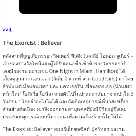
VVit
The Exorcist : Believer
หลังจากที่สูญเสียภรรยา วิคเตอร์ ฟีลดิง (เลสลีย์ โอดอม จูเนียร์ –
เจ้าของรางวัลโทนีและผู้ได้รับเสนอชื่อเข้าชิงรางวัลออสการ์
เคยมีผลงาน อย่างเช่น One Night in Miami, Hamilton) ได้
เลี้ยงดูลูกสาว แอนเจลา (ลิเดีย จิวเวทท์ จาก Good Girls) มาโดย
ลำพัง แต่เมื่อแอนเจลา และ แคทเธอรีน เพื่อนของเธอ (นักแสดง
หน้าใหม่ โอลิเวีย โอนีล) หายตัวไปในป่าและกลับมาจากป่าใน 3
วันต่อมา โดยจำอะไรไม่ได้ และยังเกิดเหตุการณ์ที่น่าสะพรึ่งก
ลัวอย่างต่อเนื่อง เขาจึงออกตามหาบุคคลที่ยังมีชีวิตอยู่ซึ่งเคย
ประสบเหตุการณ์แบบนี้มาก่อน เพื่อผ่านเรื่องร้ายนี้ไปให้ได้
The Exorcist : Believer หมอผีเอ็กซอซิสต์: ผู้ศรัทธา ผลงาน