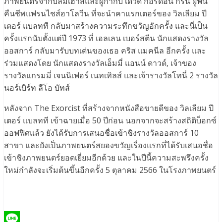
ภาพยนตร์จากบลัมเฮาส์และผู้กำกับ เดวิด กอร์ดอน กรีน ผู้ฟื้น
คืนชีพแฟรนไชส์ฮาโลวีน ที่จะนำคาแรกเตอร์ของ วิลเลียม ปี
เตอร์ แบลทที กลับมาสร้างความระทึกขวัญอักครั้ง และนี่เป็น
ครั้งแรกนับตั้งแต่ปี 1973 ที่ เอลเลน เบอร์สตีน นักแสดงรางวัล
ออสการ์ กลับมารับบทเด่นของเธอ คริส แมคนีล อีกครั้ง และ
ร่วมแสดงโดย นักแสดงรางวัลเอ็มมี่ แอนน์ ดาวด์, เจ้าของ
รางวัลแกรมมี่ เจนนิเฟอร์ เนทเทิลส์ และเจ้ารางวัลโทนี่ 2 รางวัล
นอร์เบิร์ท ลีโอ บัทส์
หลังจาก The Exorcist ที่สร้างจากหนังสือขายดีของ วิลเลียม ปี
เตอร์ แบลทที เข้าฉายเมื่อ 50 ปีก่อน นอกจากจะสร้างสถิติบ็อกซ์
ออฟฟิศแล้ว ยังได้รับการเสนอชื่อเข้าชิงรางวัลออสการ์ 10
สาขา และยังเป็นภาพยนตร์สยองขวัญเรื่องแรกที่ได้รับเสนอชื่อ
เข้าชิงภาพยนตร์ยอดเยี่ยมอีกด้วย และในปีนี้ความสะพรึงครั้ง
ใหม่กำลังจะเริ่มต้นขึ้นอีกครั้ง 5 ตุลาคม 2566 ในโรงภาพยนตร์