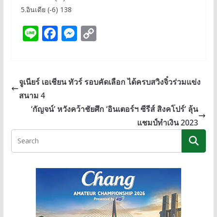
5.อินเดีย (-6) 138
Li
F
M
C
n
ac
e
o
e
e
ss
p
b
e
y
จูเนียร์ เอเชียน ทัวร์ รอบคัดเลือก ได้ครบสวิงจิ๋วร่วมแข่ง
o
n
Li
สนาม 4
o
g
n
‘กัญจน์’ หวังคว้าชัยศึก ‘อินเตอร์ฯ ซีรีส์ สิงคโปร์’ ลุ้น
k
er
k
แชมป์ทำเงิน 2023