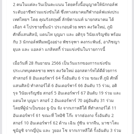
2 คนในแต่ละวันเป็นคะแนน โดยครั้งนี้อนุญาตให้นักกอล์ฟ
ระดับอาชีพร่วมแข่งขันได้ ซึ่งทางสมาคมกีฬากอล์ฟแห่งประ
เทศไทยฯ โดย คุณรังสฤษดิ์ ลักษิตานนท์ นายกสมาคม ได้
เลือก 4 โปรชายชั้นนำ ประกอบด้วย พชร คงวัดใหม่, ภูมิ
ศักดิ์แสนศิลป์, แดนไท บุญมา และ อติรุจ วินัยเจริญชัย พร้อม
กับ 3 นักกอล์ฟทีมหญิงอย่าง พัชรจุฑา คงกระพันธ์, อาภิชญา
ยุบล และ แอลล่า แกลิทสกี้ ร่วมแข่งขันในรายการนี้
เมื่อวันที่ 28 กันยายน 2566 เป็นวันแรกของการแข่งขัน
ประเภทบุคคลชาย พชร คงวัดใหม่ ออกสตาร์ทได้ดีด้วยการ
ทำสกอร์ 8 อันเดอร์พาร์ 64 รั้งอันดับ 6 ร่วม ขณะที่ ภูมิ ศักดิ์
แสนศิลป์ ทำสกอร์ได้ 6 อันเดอร์พาร์ 66 อันดับ 15 ร่วม, อติ
รุจ วินัยเจริญชัย สกอร์ 5 อันเดอร์พาร์ 67 อันดับ 19 ร่วม และ
แดนไท บุญมา สกอร์ 2 อันเดอร์พาร์ 70 อยู่อันดับ 31 ร่วม
โดยที่ผู้นำเป็นของ ยู-บิน จัง จากเกาหลีใต้ ที่ทำสกอร์ได้ 11
อันเดอร์พาร์ 61 ขณะที่ ไทอิชิ โก๊ะ จากฮ่องกง รั้งอันดับ 2
สกอร์ 10 อันเดอร์พาร์ 62 ด้าน เฉิน กู๋ซิน จากจีน, มาซาโตะ
ซูมิอูชิ จากญี่ปุ่น และ วูยอง โช จากเกาหลีใต้ รั้งอันดับ 3 ร่วม