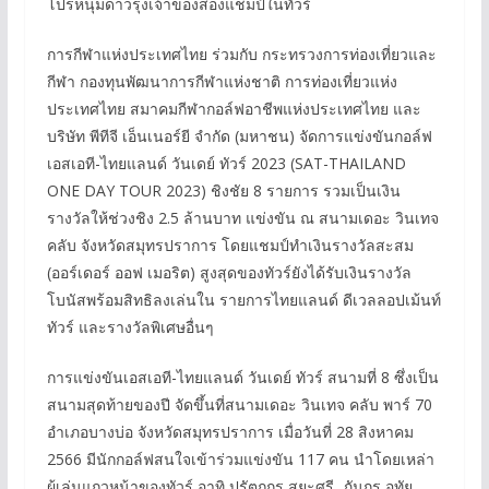
โปรหนุ่มดาวรุ่งเจ้าของสองแชมป์ในทัวร์
การกีฬาแห่งประเทศไทย ร่วมกับ กระทรวงการท่องเที่ยวและ
กีฬา กองทุนพัฒนาการกีฬาแห่งชาติ การท่องเที่ยวแห่ง
ประเทศไทย สมาคมกีฬากอล์ฟอาชีพแห่งประเทศไทย และ
บริษัท พีทีจี เอ็นเนอร์ยี จำกัด (มหาชน) จัดการแข่งขันกอล์ฟ
เอสเอที-ไทยแลนด์ วันเดย์ ทัวร์ 2023 (SAT-THAILAND
ONE DAY TOUR 2023) ชิงชัย 8 รายการ รวมเป็นเงิน
รางวัลให้ช่วงชิง 2.5 ล้านบาท แข่งขัน ณ สนามเดอะ วินเทจ
คลับ จังหวัดสมุทรปราการ โดยแชมป์ทำเงินรางวัลสะสม
(ออร์เดอร์ ออฟ เมอริต) สูงสุดของทัวร์ยังได้รับเงินรางวัล
โบนัสพร้อมสิทธิลงเล่นใน รายการไทยแลนด์ ดีเวลลอปเม้นท์
ทัวร์ และรางวัลพิเศษอื่นๆ
การแข่งขันเอสเอที-ไทยแลนด์ วันเดย์ ทัวร์ สนามที่ 8 ซึ่งเป็น
สนามสุดท้ายของปี จัดขึ้นที่สนามเดอะ วินเทจ คลับ พาร์ 70
อำเภอบางบ่อ จังหวัดสมุทรปราการ เมื่อวันที่ 28 สิงหาคม
2566 มีนักกอล์ฟสนใจเข้าร่วมแข่งขัน 117 คน นำโดยเหล่า
ผู้เล่นแถวหน้าของทัวร์ อาทิ ปรัตถกร สูยะศรี, ภันกร อุทัย