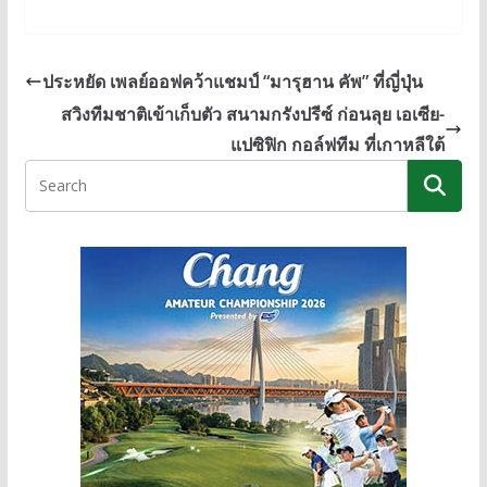
n
ac
e
o
e
e
ss
p
b
e
y
ประหยัด เพลย์ออฟคว้าแชมป์ “มารุฮาน คัพ” ที่ญี่ปุ่น
o
n
Li
สวิงทีมชาติเข้าเก็บตัว สนามกรังปรีซ์ ก่อนลุย เอเซีย-
o
g
n
แปซิฟิก กอล์ฟทีม ที่เกาหลีใต้
k
er
k