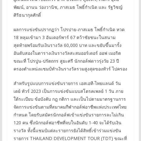
พัฒน์, อานน ว่องวานิช, ภาสเมธ โพธิ์กำเนิด และ รัฐวิชญ์
ศิริธนากุลศักดิ์
ผลการแข่งขันปรากฏว่า โปรปาย-ภาสเมธ โพธิ์กำเนิด หวด
18 หลุมเข้ามา 3 อันเดอร์พาร์ 67 คว้าชัยชนะในสนาม
สุดท้ายพร้อมรับเงินรางวัล 60,000 บาท และขยับขึ้นมารั้ง
อันดับสองในตารางเงินรางวัลสะสมออร์เดอร์ ออฟ เมอริต
ขณะที่ โปรปูน-ปรัตถกร สูยะศรี นักกอล์ฟดาวรุ่งวัย 23 ปี
ครองตำแหน่งแชมป์ทำเงินรางวัลรวมสูงสุดของทัวร์ ไปครอง
สำหรับรูปแบบการแข่งขันรายการ เอสเอที-ไทยแลนด์ วัน
เดย์ ทัวร์ 2023 เป็นการแข่งขันแบบสโตรคเพลย์ 1 วัน ภาย
ใต้ระเบียบ ข้อบังคับ กฎ กติกา และเป็นไปตามมาตรฐานการ
จัดการแข่งขันตามที่สมาคมกีฬากอล์ฟอาชีพแห่งประเทศไทย
กำหนด โดยรับสมัครนักกอล์ฟเข้าแข่งขันรายการละไม่เกิน
120 คน ซึ่งนักกอล์ฟอาชีพที่จบในอันดับ 1-40 จะได้รับเงิน
รางวัล ทั้งนี้แชมป์แต่ละรายการยังได้สิทธิ์เข้าร่วมแข่งขัน
รายการ THAILAND DEVELOPMENT TOUR (TDT) ขณะที่