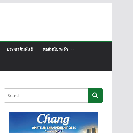
ประชาสัมพันธ์
คอลัมน์ประจำ