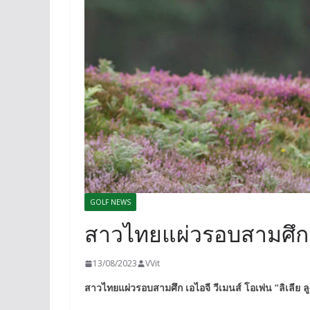
GOLF NEWS
สาวไทยแผ่วรอบสามศึก เ
13/08/2023
VVit
สาวไทยแผ่วรอบสามศึก เอไอจี วีเมนส์ โอเพ่น “ลิเลีย ลู