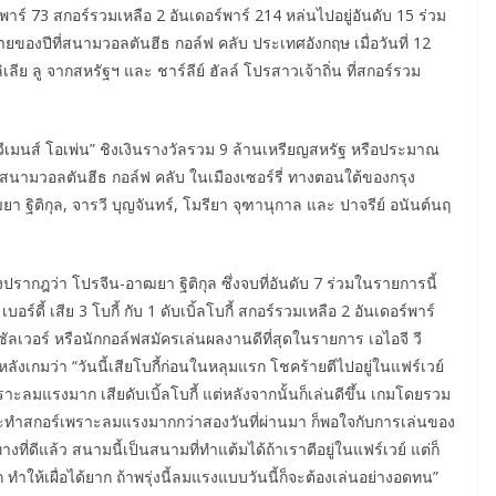
าร์ 73 สกอร์รวมเหลือ 2 อันเดอร์พาร์ 214 หล่นไปอยู่อันดับ 15 ร่วม
้ายของปีที่สนามวอลตันฮีธ กอล์ฟ คลับ ประเทศอังกฤษ เมื่อวันที่ 12
ลีย ลู จากสหรัฐฯ และ ชาร์ลีย์ ฮัลล์ โปรสาวเจ้าถิ่น ที่สกอร์รวม
วีเมนส์ โอเพ่น” ชิงเงินรางวัลรวม 9 ล้านเหรียญสหรัฐ หรือประมาณ
ี่สนามวอลตันฮีธ กอล์ฟ คลับ ในเมืองเซอร์รี่ ทางตอนใต้ของกรุง
า ฐิติกุล, จารวี บุญจันทร์, โมรียา จุฑานุกาล และ ปาจรีย์ อนันต์นฤ
กฎว่า โปรจีน-อาฒยา ฐิติกุล ซึ่งจบที่อันดับ 7 ร่วมในรายการนี้
บอร์ดี้ เสีย 3 โบกี้ กับ 1 ดับเบิ้ลโบกี้ สกอร์รวมเหลือ 2 อันเดอร์พาร์
ซัลเวอร์ หรือนักกอล์ฟสมัครเล่นผลงานดีที่สุดในรายการ เอไอจี วี
ังเกมว่า “วันนี้เสียโบกี้ก่อนในหลุมแรก โชคร้ายตีไปอยู่ในแฟร์เวย์
ลมแรงมาก เสียดับเบิ้ลโบกี้ แต่หลังจากนั้นก็เล่นดีขึ้น เกมโดยรวม
ากที่จะทำสกอร์เพราะลมแรงมากกว่าสองวันที่ผ่านมา ก็พอใจกับการเล่นของ
ที่ดีแล้ว สนามนี้เป็นสนามที่ทำแต้มได้ถ้าเราตีอยู่ในแฟร์เวย์ แต่ก็
ให้เผื่อได้ยาก ถ้าพรุ่งนี้ลมแรงแบบวันนี้ก็จะต้องเล่นอย่างอดทน”