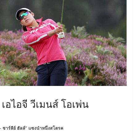
อไอจี วีเมนส์ โอเพ่น
- ชาร์ลีย์ ฮัลล์” แซงนำหนึ่งสโตรค