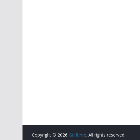
Copyright © 2026
Golftime
. All rights reserved.