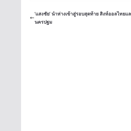
e
e
ss
p
b
e
y
‘แสงชัย’ นำห่างเข้าสู่รอบสุดท้าย สิงห์ออลไทยแลน
o
n
Li
นครปฐม
o
g
n
k
er
k