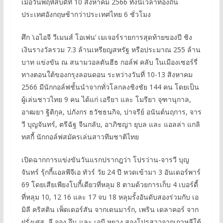
เมื่อวันพฤหัสบดีที่ 10 สิงหาคม 2566 ทั้งนี้เวลาท้องถิ่น
ประเทศอังกฤษช้ากว่าประเทศไทย 6 ชั่วโมง
ศึก ‘เอไอจี วีเมนส์ โอเพ่น’ เมเจอร์รายการสุดท้ายของปี ชิง
เงินรางวัลรวม 7.3 ล้านเหรียญสหรัฐ หรือประมาณ 255 ล้าน
บาท แข่งขัน ณ สนามวอลตันฮีธ กอล์ฟ คลับ ในเมืองเซอร์รี่
ทางตอนใต้ของกรุงลอนดอน ระหว่างวันที่ 10-13 สิงหาคม
2566 มีนักกอล์ฟชั้นนำจากทั่วโลกลงชิงชัย 144 คน โดยเป็น
ผู้เล่นชาวไทย 9 คน ได้แก่ เอรียา และ โมรียา จุฑานุกาล,
อาฒยา ฐิติกุล, ปภังกร ธวัชธนกิจ, ปาจรีย์ อนันต์นฤการ, จาร
วี บุญจันทร์, ตรีฉัฐ จีนกลับ, อาภิชญา ยุบล และ แอลล่า แกลิ
ทสกี้ นักกอล์ฟสมัครเล่นสาวทีมชาติไทย
เปิดฉากการแข่งขันวันแรกปรากฎว่า โปรว่าน-จารวี บุญ
จันทร์ รุ้กกี้แอลพีจีเอ ทัวร์ วัย 24 ปี หวดเข้ามา 3 อันเดอร์พาร์
69 โดยเสียเพียงโบกี้เดียวที่หลุม 8 ตามด้วยการเก็บ 4 เบอร์ดี้
ที่หลุม 10, 12 16 และ 17 จบ 18 หลุมรั้งอันดับสองร่วมกับ เอ
มิลี คริสติน เพ็ดเดอร์สัน จากเดนมาร์ก, เพริน เดลาคอร์ จาก
ฝรั่งเศส, ลี จอง อึน และ เอมี หยาง สองโปรสาวจากเกาหลีใต้