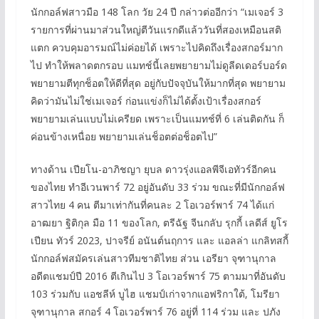
นักกอล์ฟสาวมือ 148 โลก วัย 24 ปี กล่าวต่ออีกว่า “เมเจอร์ 3
รายการที่ผ่านมาส่วนใหญ่ตีวันแรกดีแล้ววันที่สองเหมือนสติ
แตก ควบคุมอารมณ์ไม่ค่อยได้ เพราะไปคิดถึงเรื่องสกอร์มาก
ไป ทำให้พลาดตกรอบ แมทช์นี้เลยพยายามไม่ดูลีดเดอร์บอร์ด
พยายามตีทุกช็อตให้ดีที่สุด อยู่กับปัจจุบันให้มากที่สุด พยายาม
คิดว่ามันไม่ใช่เมเจอร์ ก่อนแข่งก็ไม่ได้ตั้งเป้าเรื่องสกอร์
พยายามเล่นแบบไม่เครียด เพราะเป็นแมทช์ที่ 6 เล่นติดกัน ก็
ค่อนข้างเหนื่อย พยายามเล่นช็อตต่อช็อตไป”
ทางด้าน เปียโน-อาภิชญา ยุบล ดาวรุ่งแอลพีจีเอทัวร์อีกคน
ของไทย ทำอีเวนพาร์ 72 อยู่อันดับ 33 ร่วม ขณะที่มีนักกอล์ฟ
สาวไทย 4 คน ตีมาเท่ากันที่คนละ 2 โอเวอร์พาร์ 74 ได้แก่
อาฒยา ฐิติกุล มือ 11 ของโลก, ตรีฉัฐ จีนกลับ รุกกี้ เลดีส์ ยูโร
เปียน ทัวร์ 2023, ปาจรีย์ อนันต์นฤการ และ แอลล่า แกลิทสกี้
นักกอล์ฟสมัครเล่นสาวทีมชาติไทย ส่วน เอรียา จุฑานุกาล
อดีตแชมป์ปี 2016 ตีเกินไป 3 โอเวอร์พาร์ 75 ตามมาที่อันดับ
103 ร่วมกับ แอชลีห์ บูไฮ แชมป์เก่าจากแอฟริกาใต้, โมรียา
จุฑานุกาล สกอร์ 4 โอเวอร์พาร์ 76 อยู่ที่ 114 ร่วม และ ปภัง