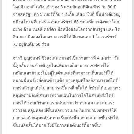
โดยมี แอลลี่ เอวิง เจ้าของ 3 แชมป์แอลพีจีเอ ทัวร์ วัย 30 ปี
จากสหรัฐฯ ทำ 5 เบอร์ดี้กับ 1 อีเกิ้ล เสีย 3 โบกี้ ขึ้นนำเดี่ยวอยู่
หนึ่งสโตรคที่สกอร์ 4 อันเดอร์พาร์ 68 ขณะที่ดาวดังของโลก
อย่าง ด้าน เนลลี คอร์ดา มือหนึ่งของโลกจากสหรัฐฯ และ โค
จิน-ยอง มือสองโลกจากเกาหลีใต้ ตีมาคนละ 1 โอเวอร์พาร์
73 อยู่อันดับ 60 ร่วม
จารวี บุญจันทร์ ซึ่งลงเล่นเมเจอร์เป็นรายการที่ 4 เผยว่า “วัน
นี้ลูกสั้นค่อนข้างดี ลูกไหนที่พลาดก็สามารถเซฟพาร์ได้
เหมือนเอาตัวเองไปอยู่ในตำแหน่งที่สามารถเก็บเบอร์ดี้ได้
สนามนี้แฟร์เวย์ค่อนข้างแข็ง บางหลุมที่ไกลก็สามารถตีไดร์
เวอร์แล้วลูกเด้งไป สามารถขึ้นเหล็กสั้นได้ ก็ช่วยได้เยอะ บาง
หลุมที่ตามลมก็สามารถวางแผนในการใช้ไม้สามหรือไดร์
เวอร์ได้ รอบเก้าหลุมแรกเล่นยาวกว่า ทวนลม และลมแรง
กว่ารอบหลุมหลัง มีขึ้นเหล็กยาวเยอะ ก็พยายามเซฟพาร์ให้
มาก พอเก้าหลุมหลังสนามเริ่มแห้งขึ้น ตามลมมากขึ้น ทำให้
ขึ้นเหล็กสั้นได้มาก จึงมีโอกาสพัตต์เบอร์ดี้มากขึ้น”