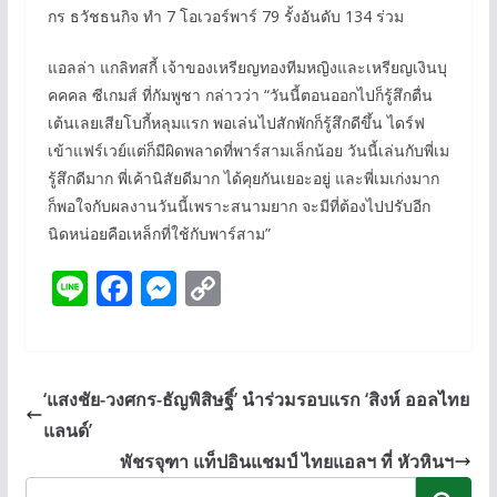
กร ธวัชธนกิจ ทำ 7 โอเวอร์พาร์ 79 รั้งอันดับ 134 ร่วม
แอลล่า แกลิทสกี้ เจ้าของเหรียญทองทีมหญิงและเหรียญเงินบุ
คคคล ซีเกมส์ ที่กัมพูชา กล่าวว่า “วันนี้ตอนออกไปก็รู้สึกตื่น
เต้นเลยเสียโบกี้หลุมแรก พอเล่นไปสักพักก็รู้สึกดีขึ้น ไดร์ฟ
เข้าแฟร์เวย์แต่ก็มีผิดพลาดที่พาร์สามเล็กน้อย วันนี้เล่นกับพี่เม
รู้สึกดีมาก พี่เค้านิสัยดีมาก ได้คุยกันเยอะอยู่ และพี่เมเก่งมาก
ก็พอใจกับผลงานวันนี้เพราะสนามยาก จะมีที่ต้องไปปรับอีก
นิดหน่อยคือเหล็กที่ใช้กับพาร์สาม”
Li
F
M
C
n
ac
e
o
e
e
ss
p
b
e
y
‘แสงชัย-วงศกร-ธัญพิสิษฐิ์’ นำร่วมรอบแรก ‘สิงห์ ออลไทย
o
n
Li
แลนด์’
o
g
n
พัชรจุฑา แท็ปอินแชมป์ ไทยแอลฯ ที่ หัวหินฯ