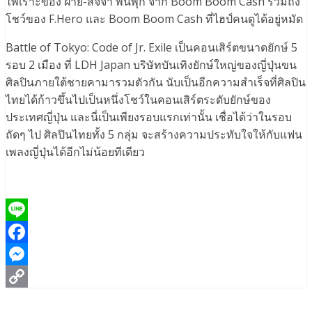
ไพเราะของ ฝ้าย-สัจจา พันพุก จาก Boom Boom Cash รวมถึง
โชว์ของ F.Hero และ Boom Boom Cash ที่ไฮป์คนดูได้อยู่หมัด
Battle of Tokyo: Code of Jr. Exile เป็นคอนเสิร์ตขนาดยักษ์ 5
รอบ 2 เมือง ที่ LDH Japan บริษัทบันเทิงยักษ์ใหญ่ของญี่ปุ่นขน
ศิลปินภายใต้ชายคามารวมตัวกัน นับเป็นอีกความสำเร็จที่ศิลปิน
ไทยได้ก้าวขึ้นไปเป็นหนึ่งโชว์ในคอนเสิร์ตระดับยักษ์ของ
ประเทศญี่ปุ่น และนี่เป็นเพียงรอบแรกเท่านั้น เชื่อได้ว่าในรอบ
ถัดๆ ไป ศิลปินไทยทั้ง 5 กลุ่ม จะสร้างความประทับใจให้กับแฟน
เพลงญี่ปุ่นได้อีกไม่น้อยทีเดียว
Line
Facebook
Messenger
Copy