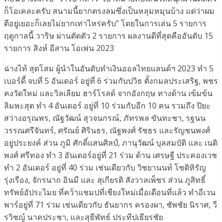
ก็โอเคละครับ สนามนี้ยากตรงลมซึ่งเป็นหลุมหมุนบ้าง แต่ว่าผม
ตีอยู่เยอะก็เลยไม่ยากเท่าไหร่ครับ” โดยในการเล่น 5 รายการ
ฤดูกาลนี้ วาริษ ผ่านตัดตัว 2 รายการ ผลงานดีที่สุดคืออันดับ 15
รายการ สิงห์ อีสาน โอเพ่น 2023
ฉ่างไท้ สุดโสม ผู้นำในอันดับทำเงินออลไทยแลนด์ฯ 2023 ทำ 5
เบอร์ดี้ จบที่ 5 อันเดอร์ อยู่ที่ 6 ร่วมกับปวิธ ตั้งกมลประเสริฐ, พชร
คงวัดใหม่ และวิลเลียม ฮาร์โรลด์ จากอังกฤษ ทางด้าน เข้มข้น
ลิมพะสุต ทำ 4 อันเดอร์ อยู่ที่ 10 ร่วมกับอีก 10 คน รวมถึง ปิยะ
สว่างอรุณพร, ณัฐวัฒน์ สุวจนกรณ์, ภัทรพล ขันทะชา, รฐนน
วรรณศรีจันทร์, ศรัณย์ ศิรินธร, ณัฐพงศ์ รัชธร และรัญชนพงศ์
อยู่ประยงค์ ส่วน ภูมิ ศักดิ์แสนศิลป์, ภานุวัฒน์ บุลสมบัติ และ เนติ
พงศ์ ศรีทอง ทำ 3 อันเดอร์อยู่ที่ 21 ร่วม ด้าน เศรษฐี ประคองเวช
ทำ 2 อันเดอร์ อยู่ที่ 40 ร่วม เช่นเดียวกับ วิชยานนท์ โชติหิรัญ
รุ่งเรือง, จักรนาถ อินมี และ สุเกียรติ สังวาลเพ็ชร ส่วน ภูสิทธิ์
ทรัพย์อัประไมย ที่คว้าแชมปที่เชียงใหม่เมื่อเดือนที่แล้ว ทำอีเวน
พาร์อยู่ที่ 71 ร่วม เช่นเดียวกับ ธันยากร ครองผา, ชัพชัย นิราศ, วี
รวิชญ์ นาคประชา, และสุธีพัทธ์ ประทีปเธียรชัย