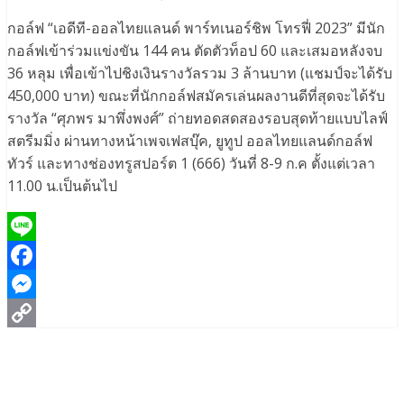
กอล์ฟ “เอดีที-ออลไทยแลนด์ พาร์ทเนอร์ชิพ โทรฟี่ 2023” มีนัก
กอล์ฟเข้าร่วมแข่งขัน 144 คน ตัดตัวท็อป 60 และเสมอหลังจบ
36 หลุม เพื่อเข้าไปชิงเงินรางวัลรวม 3 ล้านบาท (แชมป์จะได้รับ
450,000 บาท) ขณะที่นักกอล์ฟสมัครเล่นผลงานดีที่สุดจะได้รับ
รางวัล “ศุภพร มาพึ่งพงศ์” ถ่ายทอดสดสองรอบสุดท้ายแบบไลฟ์
สตรีมมิ่ง ผ่านทางหน้าเพจเฟสบุ๊ค, ยูทูป ออลไทยแลนด์กอล์ฟ
ทัวร์ และทางช่องทรูสปอร์ต 1 (666) วันที่ 8-9 ก.ค ตั้งแต่เวลา
11.00 น.เป็นต้นไป
Line
Facebook
Messenger
Copy
Link