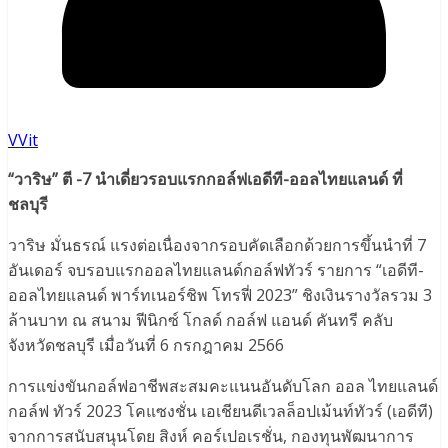
VVit
“วาริษ” ตี -7 นำเดี่ยวรอบแรกกอล์ฟเอดีที-ออลไทยแลนด์ ที่
ชลบุรี
วาริษ มั่นธรณ์ แรงต่อเนื่องจากรอบคัดเลือกด้วยการขึ้นนำที่ 7
อันเดอร์ จบรอบแรกออลไทยแลนด์กอล์ฟทัวร์ รายการ “เอดีที-
ออลไทยแลนด์ พาร์ทเนอร์ชิพ โทรฟี่ 2023” ชิงเงินรางวัลรวม 3
ล้านบาท ณ สนาม ฟีนิกซ์ โกลด์ กอล์ฟ แอนด์ คันทรี คลับ
จังหวัดชลบุรี เมื่อวันที่ 6 กรกฎาคม 2566
การแข่งขันกอล์ฟอาชีพสะสมคะแนนอันดับโลก ออล ไทยแลนด์
กอล์ฟ ทัวร์ 2023 โคแซงชั่น เอเชียนดีเวลล็อปเม้นท์ทัวร์ (เอดีที)
จากการสนับสนุนโดย สิงห์ คอร์เปอเรชั่น, กองทุนพัฒนาการ