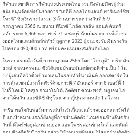
กีฬาแห่งชาติ การกีฬาแห่งประเทศไทย รวมถึงพันธมิตรผู้ร่วม
สนับสนุนจัดแข่งขันรายการ “เอดีที ออลไทยแลนด์ พาร์เนอร์ชิพ
โทรฟี่” ชิงเงินรางวัลรวม 3 ล้านบาท ระหว่างวันที่ 6-9
กรกฎาคม 2566 ณ สนาม ฟินิกซ์ โกล์ด กอล์ฟ แอนด์ คันทรี
คลับ ระยะ 6,966 หลา พาร์ 71 จ.ชลบุรี นับเป็นรายการที่เจ็ดขอ
งออลไทยแลนด์กอล์ฟทัวร์ ฤดูกาล 2023 ผู้ชนะจะรับเงินรางวัล
ไปครอง 450,000 บาท พร้อมคะแนนสะสมอันดับโลก
ในรอบแรกเมื่อวันที่ 6 กรกฎาคม 2566 โดย “โปรภูมิ” วาริษ มั่น
ธรณ์ จากนครพนม ซึ่งได้แชมป์รอบมันเดย์ควอลิฟายเป็น 1 ใน
12 ผู้เล่นที่คว้าตั๋วเข้ามาเล่นในรอบทัวร์นาเม้นท์ ออกสตาร์ทใน
การลุ้นแชมป์แรกในทัวร์ด้วยการตี 7 อันเดอร์ จาก 8 เบอร์ดี้ 1
โบกี้ โดยมี โคสุเก ฮามาโมโต้, กิตติพร ชวนะพงศ์, หยู เชง โฮ
จากไต้หวัน และชินิชิ มิซูโนะ จากญี่ปุ่น ตามหลัง 1 สโตรก
วาริษ พอใจกับฟอร์มการเล่นในวันนี้และแม้ว่าจะออกสตาร์ทได้
ดี แต่เป้าหมายแรกก็ยังอยู่ที่การผ่านตัดตัว “เกมค่อนข้างลื่นครับ
วันนี้ ตีไดร์ฟอยู่ค่อนข้างเยอะ แอพโพชรค่อนข้างใกล้ และพัตต์
ค่อนข้างดีครับ” วาริษ กล่าว “เป้าหมายคือเล่นให้สนุกผ่านตัดตัว