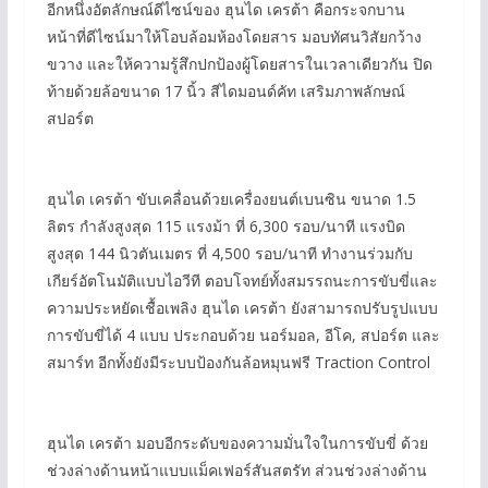
อีกหนึ่งอัตลักษณ์ดีไซน์ของ ฮุนได เครต้า คือกระจกบาน
หน้าที่ดีไซน์มาให้โอบล้อมห้องโดยสาร มอบทัศนวิสัยกว้าง
ขวาง และให้ความรู้สึกปกป้องผู้โดยสารในเวลาเดียวกัน ปิด
ท้ายด้วยล้อขนาด 17 นิ้ว สีไดมอนด์คัท เสริมภาพลักษณ์
สปอร์ต
ฮุนได เครต้า ขับเคลื่อนด้วยเครื่องยนต์เบนซิน ขนาด 1.5
ลิตร กำลังสูงสุด 115 แรงม้า ที่ 6,300 รอบ/นาที แรงบิด
สูงสุด 144 นิวตันเมตร ที่ 4,500 รอบ/นาที ทำงานร่วมกับ
เกียร์อัตโนมัติแบบไอวีที ตอบโจทย์ทั้งสมรรถนะการขับขี่และ
ความประหยัดเชื้อเพลิง ฮุนได เครต้า ยังสามารถปรับรูปแบบ
การขับขี่ได้ 4 แบบ ประกอบด้วย นอร์มอล, อีโค, สปอร์ต และ
สมาร์ท อีกทั้งยังมีระบบป้องกันล้อหมุนฟรี Traction Control
ฮุนได เครต้า มอบอีกระดับของความมั่นใจในการขับขี่ ด้วย
ช่วงล่างด้านหน้าแบบแม็คเฟอร์สันสตรัท ส่วนช่วงล่างด้าน