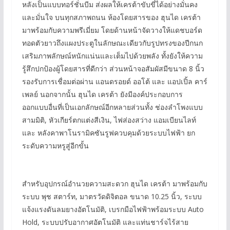
หลังเป็นแบบทอร์ชั่นบีม ส่งผลให้เครต้าขับขี่ได้อย่างมั่นคง
และมั่นใจ บนทุกสภาพถนน ห้องโดยสารของ ฮุนได เครต้า
มาพร้อมกับความพรีเมี่ยม โดยด้านหน้าจัดวางให้แดชบอร์ด
ทอดตัวยาวถึงแผงประตูในลักษณะเดียวกับรูปทรงของปีกนก
เสริมภาพลักษณ์หนักแน่นและเต็มไปด้วยพลัง ทั้งยังให้ความ
รู้สึกปกป้องผู้โดยสารที่ดีกว่า ส่วนหน้าจอสัมผัสมีขนาด 8 นิ้ว
รองรับการเชื่อมต่อผ่าน แอนดรอยด์ ออโต้ และ แอปเปิ้ล คาร์
เพลย์ นอกจากนั้น ฮุนได เครต้า ยังมีองค์ประกอบการ
ออกแบบอื่นที่เป็นเอกลักษณ์อีกหลายส่วนทั้ง ช่องลำโพงแบบ
สามมิติ, หัวเกียร์ตกแต่งสีเงิน, ไฟส่องสว่าง แอมเบียนไลท์
และ หลังคาพาโนรามิคซันรูฟควบคุมด้วยระบบไฟฟ้า ยก
ระดับความหรูสู่อีกขั้น
สำหรับอุปกรณ์อำนวยความสะดวก ฮุนได เครต้า มาพร้อมกับ
ระบบ พุช สตาร์ท, มาตรวัดดิจิตอล ขนาด 10.25 นิ้ว, ระบบ
แจ้งแรงดันลมยางอัตโนมัติ, เบรกมือไฟฟ้าพร้อมระบบ Auto
Hold, ระบบปรับอากาศอัตโนมัติ และแท่นชาร์จไร้สาย