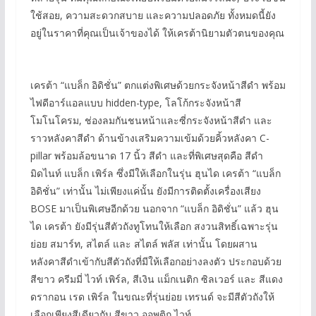
ใช้สอย, ความสะดวกสบาย และความปลอดภัย ทั้งหมดนี้ยัง
อยู่ในราคาที่คุณเป็นเจ้าของได้ ให้เครต้านิยามตัวตนของคุณ
เครต้า “แบล็ก อิดิชั่น” ตกแต่งพิเศษด้วยกระจังหน้าสีดำ พร้อม
ไฟดีอาร์แอลแบบ hidden-type, โลโก้กระจังหน้าสี
โมโนโครม, ช่องลมกันชนหน้าและซี่กระจังหน้าสีดำ และ
ราวหลังคาสีดำ ด้านข้างเสริมความเข้มด้วยคิ้วหลังคา C-
pillar พร้อมล้อขนาด 17 นิ้ว สีดำ และที่พิเศษสุดคือ สีดำ
มิดไนท์ แบล็ก เพิร์ล ซึ่งมีให้เลือกในรุ่น ฮุนได เครต้า “แบล็ก
อิดิชั่น” เท่านั้น ไม่เพียงแค่นั้น ยังมีการติดตั้งเครื่องเสียง
BOSE มาเป็นพิเศษอีกด้วย นอกจาก “แบล็ก อิดิชั่น” แล้ว ฮุน
ได เครต้า ยังมีรุ่นสีตัวถังทูโทนให้เลือก สงวนสิทธิ์เฉพาะรุ่น
ย่อย สมาร์ท, สไตล์ และ สไตล์ พลัส เท่านั้น โดยผสาน
หลังคาสีดำเข้ากับสีตัวถังที่มีให้เลือกอย่างลงตัว ประกอบด้วย
สีขาว ครีมมี่ ไวท์ เพิร์ล, สีเงิน แม็กเนติก ซิลเวอร์ และ สีแดง
ดรากอน เรด เพิร์ล ในขณะที่รุ่นย่อย เทรนด์ จะมีสีตัวถังให้
เลือกเพียงสีเดียวกับ สีขาว ออพติก ไวท์