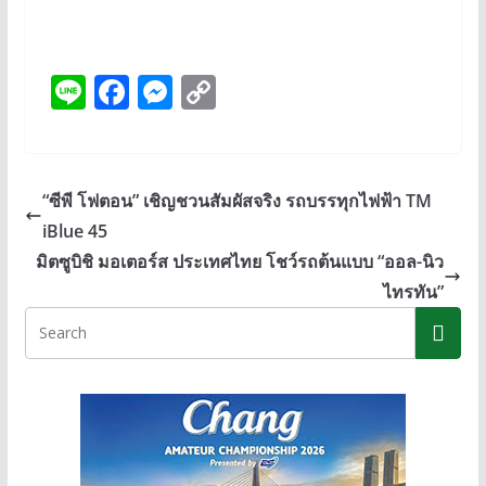
Li
F
M
C
n
ac
e
o
e
e
ss
p
b
e
y
“ซีพี โฟตอน” เชิญชวนสัมผัสจริง รถบรรทุกไฟฟ้า TM
o
n
Li
iBlue 45
o
g
n
มิตซูบิชิ มอเตอร์ส ประเทศไทย โชว์รถต้นแบบ “ออล-นิว
k
er
k
ไทรทัน”