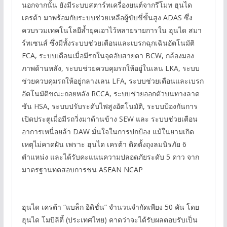
นอกจากนั้น ยังมีระบบสตาร์ทเครื่องยนต์จากรีโมท ฮุนได
เครต้า มาพร้อมกับระบบช่วยเหลือผู้ขับขี่ขั้นสูง ADAS ซึ่ง
ควบรวมเทคโนโลยีล้ำยุคเอาไว้หลายรายการใน ฮุนได สมา
ร์ทเซนส์ ซึ่งมีทั้งระบบช่วยเตือนและเบรกฉุกเฉินอัตโนมัติ
FCA, ระบบเตือนเมื่อมีรถในจุดอับสายตา BCW, กล้องมอง
ภาพด้านหลัง, ระบบช่วยควบคุมรถให้อยู่ในเลน LKA, ระบบ
ช่วยควบคุมรถให้อยู่กลางเลน LFA, ระบบช่วยเตือนและเบรก
อัตโนมัติขณะถอยหลัง RCCA, ระบบช่วยออกตัวบนทางลาด
ชัน HSA, ระบบปรับระดับไฟสูงอัตโนมัติ, ระบบป้องกันการ
เปิดประตูเมื่อมีรถวิ่งมาด้านข้าง SEW และ ระบบช่วยเตือน
อาการเหนื่อยล้า DAW มั่นใจในการปกป้อง แม้ในยามเกิด
เหตุไม่คาดฝัน เพราะ ฮุนได เครต้า ติดตั้งถุงลมนิรภัย 6
ตำแหน่ง และได้รับคะแนนความปลอดภัยระดับ 5 ดาว จาก
มาตรฐานทดสอบการชน ASEAN NCAP
ฮุนได เครต้า “แบล็ก อิดิชั่น” จำนวนจำกัดเพียง 50 คัน โดย
ฮุนได โมบิลิตี้ (ประเทศไทย) คาดว่าจะได้รับผลตอบรับเป็น