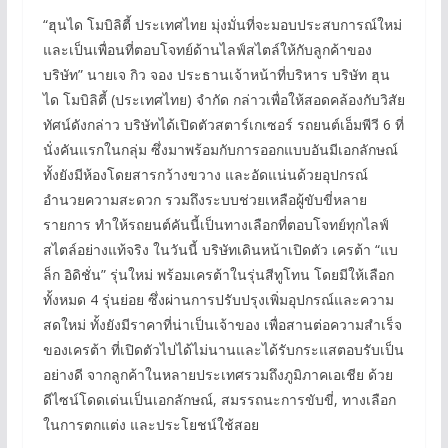
“ฮุนได โมบิลิตี้ ประเทศไทย มุ่งมั่นที่จะมอบประสบการณ์ใหม่
และเป็นเพื่อนที่ตอบโจทย์ด้านไลฟ์สไตล์ให้กับลูกค้าของ
บริษัท” นายเจ กิว จอง ประธานเจ้าหน้าที่บริหาร บริษัท ฮุน
ได โมบิลิตี้ (ประเทศไทย) จำกัด กล่าวเพื่อให้สอดคล้องกับวิสัย
ทัศน์ดังกล่าว บริษัทได้เปิดตัวสตาร์เกเซอร์ รถยนต์เอ็มพีวี 6 ที่
นั่งคันแรกในกลุ่ม ซึ่งมาพร้อมกับการออกแบบอันมีเอกลักษณ์
ทั้งยังมีห้องโดยสารกว้างขวาง และอัดแน่นด้วยอุปกรณ์
อำนวยความสะดวก รวมถึงระบบช่วยเหลือผู้ขับขี่หลาย
รายการ ทำให้รถยนต์คันนี้เป็นทางเลือกที่ตอบโจทย์ทุกไลฟ์
สไตล์อย่างแท้จริง ในวันนี้ บริษัทเดินหน้าเปิดตัว เครต้า “แบ
ล็ก อิดิชั่น” รุ่นใหม่ พร้อมเครต้าในรุ่นสีทูโทน โดยมีให้เลือก
ทั้งหมด 4 รุ่นย่อย ซึ่งผ่านการปรับปรุงเพิ่มอุปกรณ์และความ
สดใหม่ ทั้งยังมีราคาที่น่าเป็นเจ้าของ เพื่อสานต่อความสำเร็จ
ของเครต้า ที่เปิดตัวไปได้ไม่นานและได้รับกระแสตอบรับเป็น
อย่างดี จากลูกค้าในหลายประเทศรวมถึงภูมิภาคเอเชีย ด้วย
ดีไซน์โดดเด่นเป็นเอกลักษณ์, สมรรถนะการขับขี่, ทางเลือก
ในการตกแต่ง และประโยชน์ใช้สอย