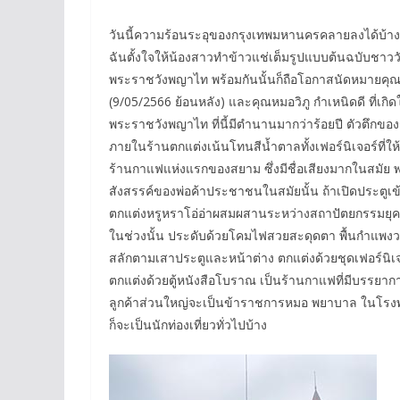
วันนี้ความร้อนระอุของกรุงเทพมหานครคลายลงได้บ้าง เ
ฉันตั้งใจให้น้องสาวทำข้าวแช่เต็มรูปแบบต้นฉบับชาววัง
พระราชวังพญาไท พร้อมกันนั้นก็ถือโอกาสนัดหมายคุณแม่ต
(9/05/2566 ย้อนหลัง) และคุณหมอวิภู กำเหนิดดี ที่เกิ
พระราชวังพญาไท ที่นี้มีตำนานมากว่าร้อยปี ตัวตึกของ
ภายในร้านตกแต่งเน้นโทนสีน้ำตาลทั้งเฟอร์นิเจอร์ที
ร้านกาแฟแห่งแรกของสยาม ซึ่งมีชื่อเสียงมากในสมัย พระ
สังสรรค์ของพ่อค้าประชาชนในสมัยนั้น ถ้าเปิดประตูเข้
ตกแต่งหรูหราโอ่อ่าผสมผสานระหว่างสถาปัตยกรรมยุค
ในช่วงนั้น ประดับด้วยโคมไฟสวยสะดุดตา พื้นกำแพ
สลักตามเสาประตูและหน้าต่าง ตกแต่งด้วยชุดเฟอร์นิเจอร
ตกแต่งด้วยตู้หนังสือโบราณ เป็นร้านกาแฟที่มีบรรย
ลูกค้าส่วนใหญ่จะเป็นข้าราชการหมอ พยาบาล ในโรงพย
ก็จะเป็นนักท่องเที่ยวทั่วไปบ้าง