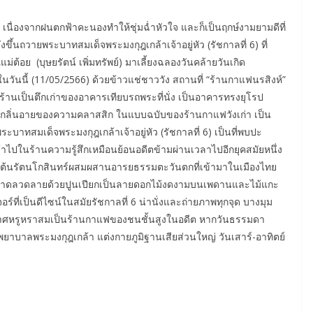
นื่องจากฝนตกฟ้าคะนองทำให้ชุ่มฉ่ำหัวใจ และก็เป็นฤกษ์งามยามดีที่
ขึ้นถวายพระบาทสมเด็จพระมงกุฎเกล้าเจ้าอยู่หัว (รัชกาลที่ 6) ที่
้อย (บุษยรัตน์ เพิ่มทรัพย์) มาเลี้ยงฉลองวันคล้ายวันเกิด
ดในวันนี้ (11/05/2566) ด้วยข้าวแช่ชาววัง สถานที่ “ร้านกาแฟนรสิงห์”
ร้านเป็นตึกเก่าของอาคารเทียบรถพระที่นั่ง เป็นอาคารทรงยุโรป
่ให้กลิ่นอายของความคลาสสิก ในแบบฉบับของร้านกาแฟวังเก่า เป็น
บาทสมเด็จพระมงกุฎเกล้าเจ้าอยู่หัว (รัชกาลที่ 6) เป็นที่พบปะ
าไปในร้านความรู้สึกเหมือนย้อนอดีตข้ามผ่านเวลาไปอีกยุคสมัยหนึ่ง
ต้นรัตนโกสินทร์ผสมผสานอารยธรรมตะวันตกที่เข้ามาในเมืองไทย
งวาดลวดลายด้วยปูนเปียกเป็นลายดอกไม้งดงามบนเพดานและไม้แกะ
์ที่เป็นดีไซน์ในสมัยรัชกาลที่ 6 น่านั่งและถ่ายภาพทุกจุด บางมุม
ากาศหรูหราสมเป็นร้านกาแฟของชนชั้นสูงในอดีต หากวันธรรมดา
าบาลพระมงกุฎเกล้า แต่งกายภูมิฐานเสียส่วนใหญ่ วันเสาร์-อาทิตย์