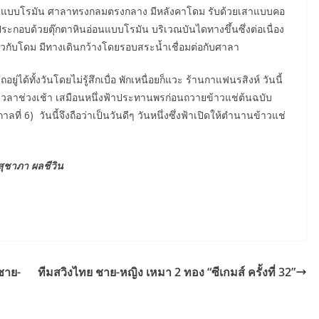
แบบโรมัน ศาลาทรงกลมตรงกลาง มีหลังคาโดม รับด้วยเสาแบบคอ
ระกอบด้วยตุ๊กตาหินอ่อนแบบโรมัน บริเวณบันไดทางขึ้นซึ่งต่อเนื่อง
ียวกับโดม มีทางเดินกว้างโดยรอบสระน้ำเชื่อมต่อกับศาลา
ด้ทั้งวันโดยไม่รู้สึกเบื่อ พักเหนื่อยก็แวะ ร้านกาแฟนรสิงห์ วันนี้
นเวลาช่วงเช้า เสมือนหนึ่งฟ้าประทานพรก่อนถวายข้าวแช่ต้นฉบับ
ที่ 6) วันนี้จึงถือว่าเป็นวันดีๆ วันหนึ่งซึ่งฟ้าเปิดให้ตำนานข้าวแช่
สุชาภา ผลชีวิน
งชาย-
ทีมสวิงไทย ชาย-หญิง เหมา 2 ทอง “ซีเกมส์ ครั้งที่ 32”