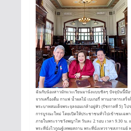
ฉันกับน้องสาวมักแวะเวียนมานั่งแบบชิลๆ ปัจจุบันนี้
จากเครื่องดื่ม กาแฟ น้ำผลไม้ เบเกอรี่ ทานอาหารเสร็จ
พระบาทสมเด็จพระจุลจอมเกล้าอยู่หัว (รัชกาลที่ 5) โป
การบูรณะใหม่ โดยเปิดให้ประชาชนทั่วไปเข้าชมเฉพาะ
ภายในพระราชวังพญาไท วันละ 2 รอบ เวลา 9.30 น. แล
พระที่นั่งไวกูณฐ์เทพยสถาน พระที่นั่งเทวราชสภารมย์