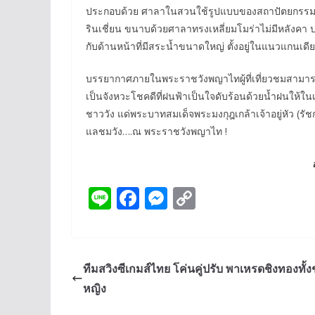
ประกอบด้วย ศาลาในสวนใช้รูปแบบของสถาปัตยกรรม
รินเชี่ยน ขนาบด้วยศาลาทรงเหลี่ยมโมร่าไม่มีหลังคา ป
กับด้านหน้าที่มีสระน้ำขนาดใหญ่ ตั้งอยู่ในแนวแกนเด
บรรยากาศภายในพระราชวังพญาไทผู้ที่เที่ยวชมสามารถอยู่ไ
เป็นจังหวะโชคดีที่ฝนฟ้าเป็นใจดับร้อนด้วยน้ำฝนให้ใ
ชาววัง แด่พระบาทสมเด็จพระมงกุฎเกล้าเจ้าอยู่หัว (รัชกาล
แลชมวัง….ณ พระราชวังพญาไท !
Li
F
M
C
n
ac
e
o
e
e
ss
p
b
e
y
ทีมสวิงซีเกมส์ไทย โค่นคู่ปรับ พาเหรดชิงทองทั้
o
n
Li
หญิง
o
g
n