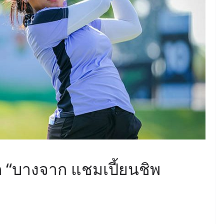
ก “บางจาก แชมเปี้ยนชิพ