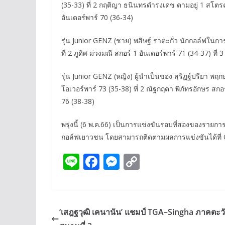
(35-33) ที่ 2 กฤติญา ธนินทรดำรงเดช ตามอยู่ 1 สโตรค จบ
อันเดอร์พาร์ 70 (36-34)
รุ่น Junior GENZ (ชาย) พสิษฐ์ ราตะกั่ว นักกอล์ฟใน
ที่ 2 ภูดิศ ม่วงมณี สกอร์ 1 อันเดอร์พาร์ 71 (34-37) ท
รุ่น Junior GENZ (หญิง) ผู้นำเป็นของ สุริฏฐ์ปรียา 
โอเวอร์พาร์ 73 (35-38) ที่ 2 ณัฐกฤตา พิภัทรอักษร สกอร
76 (38-38)
พรุ่งนี้ (6 พ.ค.66) เป็นการแข่งขันรอบที่สองของรายกา
กอล์ฟเยาวชน โดยสามารถติดตามผลการแข่งขันได้ที่ Of
Li
F
M
C
n
ac
e
o
e
e
ss
p
b
e
y
‘เสฎฐวุฒิ เคนานัน’ แชมป์ TGA–Singha ภาคตะ