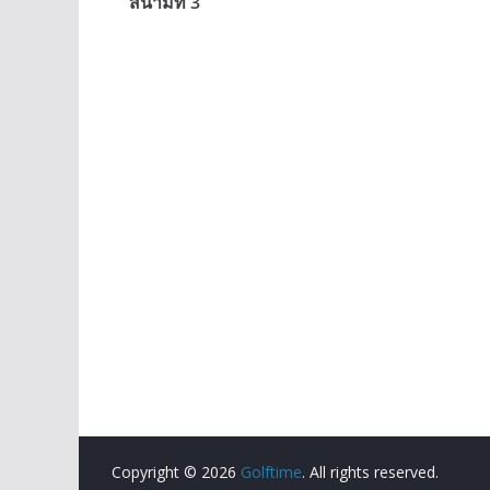
o
n
Li
สนามที่ 3
o
g
n
k
er
k
Copyright © 2026
Golftime
. All rights reserved.