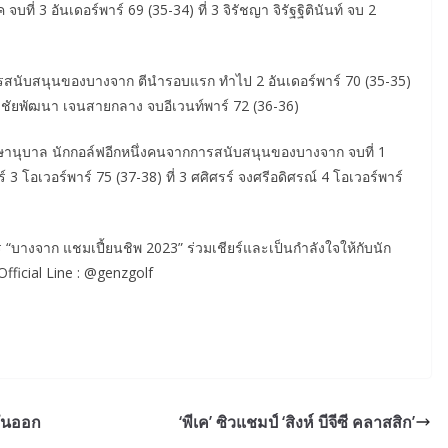
ที่ 3 อันเดอร์พาร์ 69 (35-34) ที่ 3 จิรัชญา จิรัฐฐิตินันท์ จบ 2
การสนับสนุนของบางจาก ตีนำรอบแรก ทำไป 2 อันเดอร์พาร์ 70 (35-35)
ี่ 3 ชัยพัฒนา เจนสายกลาง จบอีเวนท์พาร์ 72 (36-36)
พฤกษานุบาล นักกอล์ฟอีกหนึ่งคนจากการสนับสนุนของบางจาก จบที่ 1
์ 3 โอเวอร์พาร์ 75 (37-38) ที่ 3 ศศิศรร์ จงศรีอดิศรณ์ 4 โอเวอร์พาร์
ร “บางจาก แชมเปี้ยนชิพ 2023” ร่วมเชียร์และเป็นกำลังใจให้กับนัก
ficial Line : @genzgolf
วันออก
‘พีเค’ ซิวแชมป์ ‘สิงห์ บีจีซี คลาสสิก’