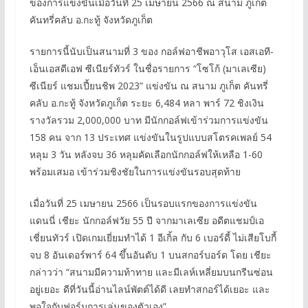
ของการแข่งขันเมื่อวันที่ 25 เมษายน 2566 ณ สนาม ภูเก็ต
คันทรี่คลับ อ.กะทู้ จังหวัดภูเก็ต
รายการนี้นับเป็นสนามที่ 3 ของ กอล์ฟอาชีพอาวุโส เอสเอที-
เอ็นเอสดีเอฟ ซีเนียร์ทัวร์ ในชื่อรายการ “โซโก้ (มาเลเซีย)
ซีเนียร์ แชมเปี้ยนชิพ 2023” แข่งขัน ณ สนาม ภูเก็ต คันทรี่
คลับ อ.กะทู้ จังหวัดภูเก็ต ระยะ 6,484 หลา พาร์ 72 ชิงเงิน
รางวัลรวม 2,000,000 บาท มีนักกอล์ฟเข้าร่วมการแข่งขัน
158 คน จาก 13 ประเทศ แข่งขันในรูปแบบสโตรคเพลย์ 54
หลุม 3 วัน หลังจบ 36 หลุมคัดเลือกนักกอล์ฟให้เหลือ 1-60
พร้อมเสมอ เข้าร่วมชิงชัยในการแข่งขันรอบสุดท้าย
เมื่อวันที่ 25 เมษายน 2566 เป็นรอบแรกของการแข่งขัน
แดนนี่ เชียะ นักกอล์ฟวัย 55 ปี จากมาเลเซีย อดีตแชมป์เอ
เชี่ยนทัวร์ เปิดเกมเยี่ยมทำได้ 1 อีเกิ้ล กับ 6 เบอร์ดี้ ไม่เสียโบกี้
จบ 8 อันเดอร์พาร์ 64 ขึ้นอันดับ 1 บนสกอร์บอร์ด โดย เชียะ
กล่าวว่า “สนามมีความท้าทาย และมีเลห์เหลี่ยมบนกรีนซ่อน
อยู่เยอะ ดีที่วันนี้อ่านไลน์พัตต์ได้ดี เลยทำสกอร์ได้เยอะ และ
พอใจกับฟอร์มการเล่นของตัวเอง”