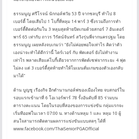
ธรรมนูญ ศรีโรจน์ นักกอล์ฟวัย 53 ปี จากชลบุรี ทำไป 8
เบอร์ดี้ โดยเสียไป 1 โบกี้ที่หลุม 14 พาร์ 3 ซึ่งรวมถึงการทำ
เบอร์ดี้ติดต่อกันใน 3 หลุมสุดท้ายปิดเกมด้วยสกอร์ 7 อันเดอร์
พาร์ 65 เท่ากับ ถาวร วิรัตน์จันทร์ สวิงรุ่นพี่จากนครปฐม โดย
ธรรมนูญ เผยหลังจบเกมว่า “ยังไม่ค่อยพอใจเท่าไร คิดว่าตัว
เองน่าจะทำได้ดีกว่านี้ ไดร์เวอร์ กับ พัตเตอร์ ยังไม่ทำงาน
เท่าไร พลาดเสียแค่โบกี้เดียวจากการพัตต์เซฟจากระยะ 4 ฟุต
ไม่ลง แต่ 3 เบอร์ดี้สุดท้ายทำให้โมเมนตั่มเกมของตัวเองกลับ
มาได้”
ด้าน บูญชู เรืองกิจ อีกตำนานกอล์ฟของเมืองไทย จบสกอร์ใน
รอบแรกเข้ามาที่ 6 โอเวอร์พาร์ 78 รั้งอันดับที่ 85 ร่วมบน
ตารางคะแนน โดยในรอบที่สองของการแข่งขัน กลุ่มแรกจะ
เริ่มทีออฟในเวลา 07:00 น. ทางด้านหลุม 1 และ หลุม 10 ผู้
สนใจสามารถติดตามผลการแข่งขันแบบสดๆ ได้ที่
www.facebook.com/ThaiSeniorPGAOfficial