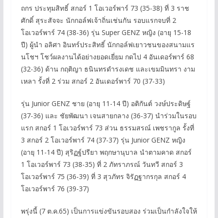
ถกร ประทุมสิทธิ์ สกอร์ 1 โอเวอร์พาร์ 73 (35-38) ที่ 3 ราช
ศักดิ์ สุระสัจจะ นักกอล์ฟเจ้าถิ่นเช่นกัน รอบแรกจบที่ 2
โอเวอร์พาร์ 74 (38-36) รุ่น Super GENZ หญิง (อายุ 15-18
ปี) ผู้นำ อลิศา อินทร์ประสิทธิ์ นักกอล์ฟเยาวชนของสนามแร
นโชฯ โชว์ผลงานได้อย่างยอดเยี่ยม กดไป 4 อันเดอร์พาร์ 68
(32-36) ด้าน กฤติญา ธนินทรดำรงเดช และเขมมินทรา งาม
เหลา รั้งที่ 2 ร่วม สกอร์ 2 อันเดอร์พาร์ 70 (37-33)
รุ่น Junior GENZ ชาย (อายุ 11-14 ปี) อติกันต์ วงษ์ประดิษฐ์
(37-36) และ ชัยพัฒนา เจนสายกลาง (36-37) นำร่วมในรอบ
แรก สกอร์ 1 โอเวอร์พาร์ 73 ส่วน ธรรมสรณ์ เพชรากูล รั้งที่
3 สกอร์ 2 โอเวอร์พาร์ 74 (37-37) รุ่น Junior GENZ หญิง
(อายุ 11-14 ปี) สุริฏฐ์ปรียา พฤกษานุบาล นำตามคาด สกอร์
1 โอเวอร์พาร์ 73 (38-35) ที่ 2 ภัทราภรณ์ วันทวี สกอร์ 3
โอเวอร์พาร์ 75 (36-39) ที่ 3 สุวภัทร จิรัฏฐากรกุล สกอร์ 4
โอเวอร์พาร์ 76 (39-37)
พรุ่งนี้ (7 ต.ค.65) เป็นการแข่งขันรอบสอง ร่วมเป็นกำลังใจให้