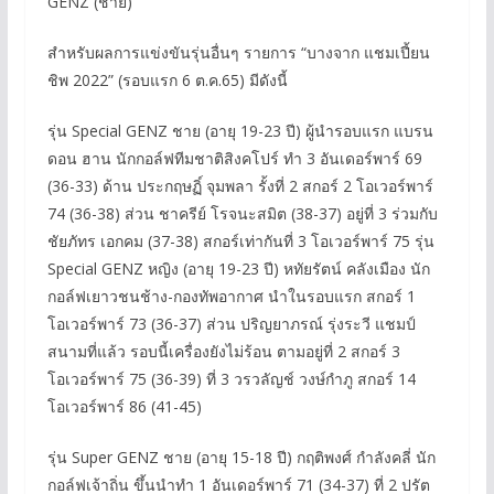
GENZ (ชาย)
สำหรับผลการแข่งขันรุ่นอื่นๆ รายการ “บางจาก แชมเปี้ยน
ชิพ 2022” (รอบแรก 6 ต.ค.65) มีดังนี้
รุ่น Special GENZ ชาย (อายุ 19-23 ปี) ผู้นำรอบแรก แบรน
ดอน ฮาน นักกอล์ฟทีมชาติสิงคโปร์ ทำ 3 อันเดอร์พาร์ 69
(36-33) ด้าน ประกฤษฏิ์ จุมพลา รั้งที่ 2 สกอร์ 2 โอเวอร์พาร์
74 (36-38) ส่วน ชาครีย์ โรจนะสมิต (38-37) อยู่ที่ 3 ร่วมกับ
ชัยภัทร เอกคม (37-38) สกอร์เท่ากันที่ 3 โอเวอร์พาร์ 75 รุ่น
Special GENZ หญิง (อายุ 19-23 ปี) หทัยรัตน์ คลังเมือง นัก
กอล์ฟเยาวชนช้าง-กองทัพอากาศ นำในรอบแรก สกอร์ 1
โอเวอร์พาร์ 73 (36-37) ส่วน ปริญยาภรณ์ รุ่งระวี แชมป์
สนามที่แล้ว รอบนี้เครื่องยังไม่ร้อน ตามอยู่ที่ 2 สกอร์ 3
โอเวอร์พาร์ 75 (36-39) ที่ 3 วรวลัญช์ วงษ์กำภู สกอร์ 14
โอเวอร์พาร์ 86 (41-45)
รุ่น Super GENZ ชาย (อายุ 15-18 ปี) กฤติพงศ์ กำลังคลี่ นัก
กอล์ฟเจ้าถิ่น ขึ้นนำทำ 1 อันเดอร์พาร์ 71 (34-37) ที่ 2 ปรัต