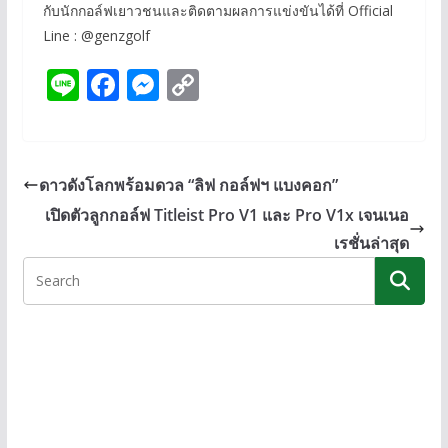
กับนักกอล์ฟเยาวชนและติดตามผลการแข่งขันได้ที่ Official
Line : @genzgolf
Li
F
M
C
n
ac
e
o
e
e
ss
p
b
e
y
ดาวดังโลกพร้อมดวล “ลิฟ กอล์ฟฯ แบงคอก”
o
n
Li
เปิดตัวลูกกอล์ฟ Titleist Pro V1 และ Pro V1x เจนเนอ
o
g
n
เรชั่นล่าสุด
k
er
k