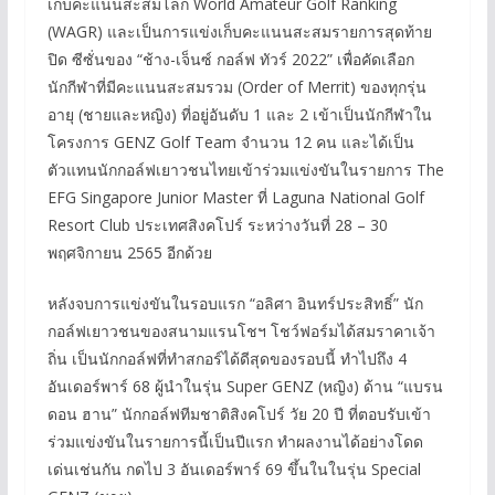
เก็บคะแนนสะสมโลก World Amateur Golf Ranking
(WAGR) และเป็นการแข่งเก็บคะแนนสะสมรายการสุดท้าย
ปิด ซีซั่นของ “ช้าง-เจ็นซ์ กอล์ฟ ทัวร์ 2022” เพื่อคัดเลือก
นักกีฬาที่มีคะแนนสะสมรวม (Order of Merrit) ของทุกรุ่น
อายุ (ชายและหญิง) ที่อยู่อันดับ 1 และ 2 เข้าเป็นนักกีฬาใน
โครงการ GENZ Golf Team จำนวน 12 คน และได้เป็น
ตัวแทนนักกอล์ฟเยาวชนไทยเข้าร่วมแข่งขันในรายการ The
EFG Singapore Junior Master ที่ Laguna National Golf
Resort Club ประเทศสิงคโปร์ ระหว่างวันที่ 28 – 30
พฤศจิกายน 2565 อีกด้วย
หลังจบการแข่งขันในรอบแรก “อลิศา อินทร์ประสิทธิ์” นัก
กอล์ฟเยาวชนของสนามแรนโชฯ โชว์ฟอร์มได้สมราคาเจ้า
ถิ่น เป็นนักกอล์ฟที่ทำสกอร์ได้ดีสุดของรอบนี้ ทำไปถึง 4
อันเดอร์พาร์ 68 ผู้นำในรุ่น Super GENZ (หญิง) ด้าน “แบรน
ดอน ฮาน” นักกอล์ฟทีมชาติสิงคโปร์ วัย 20 ปี ที่ตอบรับเข้า
ร่วมแข่งขันในรายการนี้เป็นปีแรก ทำผลงานได้อย่างโดด
เด่นเช่นกัน กดไป 3 อันเดอร์พาร์ 69 ขึ้นในในรุ่น Special