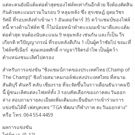
แต่ละคนยังมีแต้มต่อต่ำสุดของไฟล์ทเท่ากันอีกด้วย จึงต้องตัดสิน
กันด้วยคะแนนรวมในรอบ 9 หลุมหลัง ซึ่ง สุรเชษฎ์ อุดมวัชร
รัศมี ที่รอบหลังทำเข้ามา 1 อันเดอร์พาร์ 35 คว้าแชมป์ของไฟล์
ทนี้ ทางด้านไฟล์ท ซี. ก็ไม่น้อยหน้าทำคะแนนเข้ามาดีและแต้ม
ต่อต่ำสุด จนต้องนับคะแนน 9 หลุมหลัง เช่นกัน และก็เป็น วีร
เกียรติ ทวีปัญญาภรณ์ ที่รอบหลังตีเกิน 1 เป็นผู้คว้าชัยไป ขณะที่
ไฟล์ทซีเนียร์ คุณเทอดศักดิ์ กาญจาวิจิตรอำไพ เป็นผู้คว้า
ตำแหน่งชนะเลิศไปครอง
สำหรับการแข่งขัน “ชิงแชมป์ภาคของประเทศไทย (Champ of
The Champ)” ชิงถ้วยสมาคมกอล์ฟแห่งประเทศไทย ที่สนาม
สันติบุรี คันทรี คลับ เชียงราย ที่จะจัดขึ้นในราวเดือนธันวาคมปี
นี้ ผู้ชนะเลิศแต่ละไฟลท์ทั้ง 3 รอบคัดเลือกของภาคตะวันออก
ล่าง สอบถามรายละเอียดเพิ่มเติมและยืนยันการเข้าร่วมการ
แข่งขันได้ที่ เฟสบุคเพจ “TGA พัฒนากีฬาภาค ตะวันออกล่าง”
หรือ โทร. 064 554 4459
ผลการแข่งขัน
ไฟล์ท เอ. (0-12)