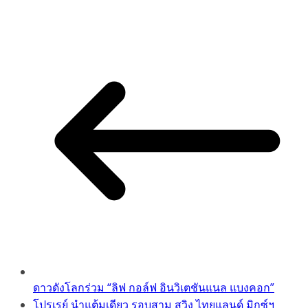
Copy
Link
ดาวดังโลกร่วม “ลิฟ กอล์ฟ อินวิเตชันแนล แบงคอก”
โปรเรย์ นำแต้มเดียว รอบสาม สวิง ไทยแลนด์ มิกซ์ฯ