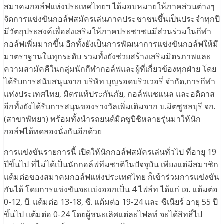
สมาคมกอล์ฟแห่งประเทศไทยฯ ได้มอบหมายให้ภาคส่วนต่างๆ
จัดการแข่งขันกอล์ฟสมัครเล่นภาคประชาชนขึ้นเป็นประจำทุกปี
มีวัตถุประสงค์เพื่อส่งเสริมให้ภาคประชาชนมีส่วนร่วมในกีฬา
กอล์ฟเพิ่มมากขึ้น อีกทั้งยังเป็นการพัฒนาการแข่งขันกอล์ฟให้มี
มาตราฐานในทุกระดับ รวมทั้งยังช่วยสร้างเสริมมิตรภาพและ
ความสามัคคีในกลุ่มนักกีฬากอล์ฟและผู้ที่เกี่ยวข้องทุกฝ่าย โดย
ได้รับการสนับสนุนจาก บริษัท บุญรอดบริวเวอรี่ จำกัด,การกีฬา
แห่งประเทศไทย, มิตรแท้ประกันภัย, กอล์ฟแชแนล และอดิดาส
อีกทั้งยังได้รับการสนุนของรางวัลเพิ่มเติมจาก บ.มิตซูชลบุรี จก.
(สาขาพัทยา) พร้อมทั้งนำรถยนต์มิตซูบิชิหลายรุ่นมาให้นัก
กอล์ฟได้ทดลองนั่งกันอีกด้วย
การแข่งขันรายการนี้ เปิดให้นักกอล์ฟสมัครเล่นทั่วไป ที่อายุ 19
ปีขึ้นไป ที่ไม่ได้เป็นนักกอล์ฟทีมชาติในปัจจุบัน เพียงแต่มีสมาชิก
แต้มต่อของสมาคมกอล์ฟแห่งประเทศไทย ก็เข้าร่วมการแข่งขัน
กันได้ โดยการแข่งขันจะแบ่งออกเป็น 4 ไฟล์ท ได้แก่ เอ. แต้มต่อ
0-12, บี. แต้มต่อ 13-18, ซี. แต้มต่อ 19-24 และ ซีเนียร์ อายุ 55 ปี
ขึ้นไป แต้มต่อ 0-24 โดยผู้ชนะเลิศแต่ละไฟลท์ จะได้สิทธิ์ไป