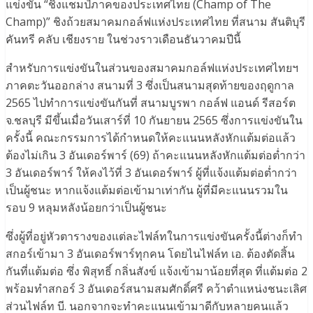
แข่งขัน “ชิงแชมป์ภาคของประเทศไทย (Champ of The
Champ)” ชิงถ้วยสมาคมกอล์ฟแห่งประเทศไทย ที่สนาม สันติบุรี
คันทรี คลับ เชียงราย ในช่วงราวเดือนธันวาคมปีนี้
สำหรับการแข่งขันในส่วนของสมาคมกอล์ฟแห่งประเทศไทยฯ
ภาคตะวันออกล่าง สนามที่ 3 ซึ่งเป็นสนามสุดท้ายของฤดูกาล
2565 ไปทำการแข่งขันกันที่ สนามบูรพา กอล์ฟ แอนด์ รีสอร์ต
จ.ชลบุรี มีขึ้นเมื่อวันเสาร์ที่ 10 กันยายน 2565 ซึ่งการแข่งขันใน
ครั้งนี้ คณะกรรมการได้กำหนดให้คะแนนหลังหักแต้มต่อแล้ว
ต้องไม่เกิน 3 อันเดอร์พาร์ (69) ถ้าคะแนนหลังหักแต้มต่อต่ำกว่า
3 อันเดอร์พาร์ ให้คงไว้ที่ 3 อันเดอร์พาร์ ผู้ที่แจ้งแต้มต่อต่ำกว่า
เป็นผู้ชนะ หากแจ้งแต้มต่อเข้ามาเท่ากัน ผู้ที่มีคะแนนรวมใน
รอบ 9 หลุมหลังน้อยกว่าเป็นผู้ชนะ
ซึ่งผู้ที่อยู่หัวตารางของแต่ละไฟล์ทในการแข่งขันครั้งนี้ต่างก็ทำ
สกอร์เข้ามา 3 อันเดอร์พาร์ทุกคน โดยไนไฟล์ท เอ. ต้องตัดสิ้น
กันที่แต้มต่อ ซึ่ง พิสุทธิ์ กลิ่นสังข์ แจ้งเข้ามาน้อยที่สุด ที่แต้มต่อ 2
พร้อมทำสกอร์ 3 อันเดอร์สนามสมศักดิ์ศรี คว้าตำแหน่งชนะเลิศ
ส่วนไฟล์ท บี. นอกจากจะทำคะแนนเข้ามาดีกับหลายคนแล้ว