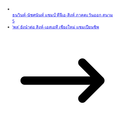
ธนวินท์-นัชศนันท์ แชมป์ ทีจีเอ-สิงห์ ภาคตะวันออก สนาม
5
‘พล’ ยังนำต่อ สิงห์-เอสเอที เชียงใหม่ แชมเปียนชิพ