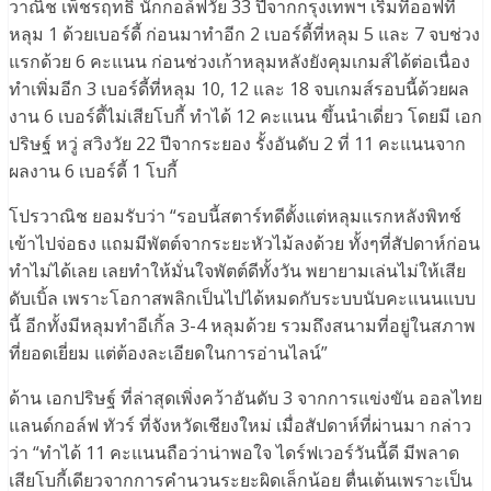
วาณิช เพ็ชรฤทธิ์ นักกอล์ฟวัย 33 ปีจากกรุงเทพฯ เริ่มทีออฟที่
หลุม 1 ด้วยเบอร์ดี้ ก่อนมาทำอีก 2 เบอร์ดี้ที่หลุม 5 และ 7 จบช่วง
แรกด้วย 6 คะแนน ก่อนช่วงเก้าหลุมหลังยังคุมเกมส์ได้ต่อเนื่อง
ทำเพิ่มอีก 3 เบอร์ดี้ที่หลุม 10, 12 และ 18 จบเกมส์รอบนี้ด้วยผล
งาน 6 เบอร์ดี้ไม่เสียโบกี้ ทำได้ 12 คะแนน ขึ้นนำเดี่ยว โดยมี เอก
ปริษฐ์​ หวู่ สวิงวัย 22 ปีจากระยอง รั้งอันดับ 2 ที่ 11 คะแนนจาก
ผลงาน 6 เบอร์ดี้ 1 โบกี้
โปรวาณิช ยอมรับว่า “รอบนี้สตาร์ทดีตั้งแต่หลุมแรกหลังพิทช์
เข้าไปจ่อธง แถมมีพัตต์จากระยะหัวไม้ลงด้วย ทั้งๆที่สัปดาห์ก่อน
ทำไม่ได้เลย เลยทำให้มั่นใจพัตต์ดีทั้งวัน พยายามเล่นไม่ให้เสีย
ดับเบิ้ล เพราะโอกาสพลิกเป็นไปได้หมดกับระบบนับคะแนนแบบ
นี้ อีกทั้งมีหลุมทำอีเกิ้ล 3-4 หลุมด้วย รวมถึงสนามที่อยู่ในสภาพ
ที่ยอดเยี่ยม แต่ต้องละเอียดในการอ่านไลน์”
ด้าน เอกปริษฐ์ ที่ล่าสุดเพิ่งคว้าอันดับ 3 จากการแข่งขัน ออลไทย
แลนด์กอล์ฟ ทัวร์ ที่จังหวัดเชียงใหม่ เมื่อสัปดาห์ที่ผ่านมา กล่าว
ว่า “ทำได้ 11 คะแนนถือว่าน่าพอใจ ไดร์ฟเวอร์วันนี้ดี มีพลาด
เสียโบกี้เดียวจากการคำนวนระยะผิดเล็กน้อย ตื่นเต้นเพราะเป็น