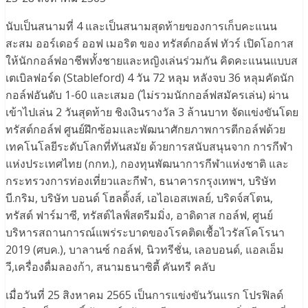
นับเป็นสนามที่ 4 และเป็นสนามสุดท้ายของการเก็บคะแนน
สะสม ออร์เดอร์ ออฟ เมอริต ของ ทรัสต์กอล์ฟ ทัวร์ เปิดโอกาส
ให้นักกอล์ฟอาชีพทั้งชายและหญิงเล่นร่วมกัน คิดคะแนนแบบส
เตเบิลฟอร์ด (Stableford) 4 วัน 72 หลุม หลังจบ 36 หลุมคัดนัก
กอล์ฟอันดับ 1-60 และเสมอ (ไม่รวมนักกอล์ฟสมัครเล่น) ผ่าน
เข้าไปเล่น 2 วันสุดท้าย ชิงเงินรางวัล 3 ล้านบาท จัดแข่งขันโดย
ทรัสต์กอล์ฟ ศูนย์ฝึกซ้อมและพัฒนาศักยภาพการตีกอล์ฟด้วย
เทคโนโลยีระดับโลกที่ทันสมัย ด้วยการสนับสนุนจาก การกีฬา
แห่งประเทศไทย (กกท.), กองทุนพัฒนาการกีฬาแห่งชาติ และ
กระทรวงการท่องเที่ยวและกีฬา, ธนาคารกรุงเทพฯ, บริษัท
บี.กริม, บริษัท บอนด์ โฮลดิ้งส์, เอไอเอสเพลย์, บริดจ์สโตน,
ทรัสต์ ฟาร์มาซี, ทรัสต์ไลฟ์สตรีมมิ่ง, อาดิดาส กอล์ฟ, ศูนย์
บริหารสถานการณ์แพร่ระบาดของโรคติดเชื้อไวรัสโคโรนา
2019 (ศบค.), บาลานซ์ กอล์ฟ, นิวทรีชั่น, เลอบอนด์, แอลเอ็ม
วี,เครื่องดื่มลองก้า, สนามธนาซิตี้ คันทรี คลับ
เมื่อวันที่ 25 สิงหาคม 2565 เป็นการแข่งขันวันแรก โปรฟิลด์