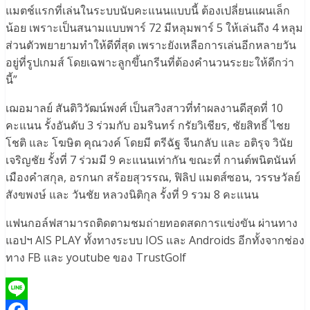
แมตช์แรกที่เล่นในระบบนับคะแนนแบบนี้ ต้องเปลี่ยนแผนเล็ก
น้อย เพราะเป็นสนามแบบพาร์ 72 มีหลุมพาร์ 5 ให้เล่นถึง 4 หลุม
ส่วนตัวพยายามทำให้ดีที่สุด เพราะยังเหลือการเล่นอีกหลายวัน
อยู่ที่รูปเกมส์ โดยเฉพาะลูกขึ้นกรีนที่ต้องคำนวนระยะให้ดีกว่า
นี้”
เฌอมาลย์ สันติวิวัฒน์พงศ์ เป็นสวิงสาวที่ทำผลงานดีสุดที่ 10
คะแนน รั้งอันดับ 3 ร่วมกับ อมรินทร์ กรัยวิเชียร, ชัยสิทธิ์ ไชย
โชติ และ โฆษิต คุณวงค์ โดยมี ตรีฉัฐ จีนกลับ และ อติรุจ วินัย
เจริญชัย รั้งที่ 7 ร่วมมี 9 คะแนนเท่ากัน ขณะที่ กานต์พนิตนันท์
เมืองคำสกุล, อรกนก สร้อยสุวรรณ, ฟิลิป แมตส์ซอน, วรรษวัลย์
สังขพงษ์ และ วันชัย หลวงนิติกุล รั้งที่ 9 รวม 8 คะแนน
แฟนกอล์ฟสามารถติดตามชมถ่ายทอดสดการแข่งขัน ผ่านทาง
แอปฯ AIS PLAY ทั้งทางระบบ IOS และ Androids อีกทั้งจากช่อง
ทาง FB และ youtube ของ TrustGolf