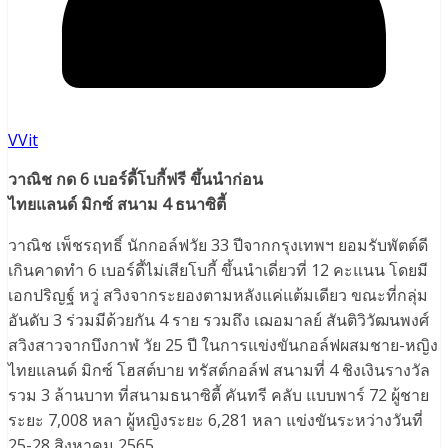
VVit
วาณิช กด 6 เบอร์ดี้โบกี้ฟรี ขึ้นนำก่อน
ไทยแลนด์ มิกซ์ สนาม 4 ธนาซิตี้
วาณิช เพ็ชรฤทธิ์ นักกอล์ฟวัย 33 ปีจากกรุงเทพฯ ยอมรับพัตต์ดี
เกินคาดทำ 6 เบอร์ดี้ไม่เสียโบกี้ ขึ้นนำเดี่ยวที่ 12 คะแนน โดยมี
เอกปริญฐ์​ หวู่ สวิงจากระยองตามหลังแค่แต้มเดียว ขณะที่กลุ่ม
อันดับ 3 ร่วมมีด้วยกัน 4 ราย รวมถึง เฌอมาลย์ สันติวิวัฒนพงศ์
สวิงสาวจากบึงกาฬ วัย 25 ปี ในการแข่งขันกอล์ฟผสมชาย-หญิง
ไทยแลนด์ มิกซ์​ โฮสต์บาย ทรัสต์กอล์ฟ สนามที่ 4 ชิงเงินรางวัล
รวม 3 ล้านบาท ที่สนามธนาซิตี้ คันทรี คลับ แบบพาร์ 72 ผู้ชาย
ระยะ 7,008 หลา ผู้หญิงระยะ 6,281 หลา แข่งขันระหว่างวันที่
25-28 สิงหาคม 2565