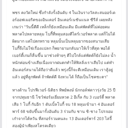
พชร คงวัดใหม่ ซึ่งกำลังรั้งอันดับ 4 ในเงินรางวัลสะสมออร์เด
อร์ออฟเมอริตของอินเตอร์ อินเตอร์เนชันแนล ซีรีส์ เผยหลัง
เกมว่า “วันนี้ตีดี เหล็กก็ยังเหมือนเดิม มีแค่พัตต์ที่ไม่ค่อยคม
พลาดไปหลายหลุม โบกี้ที่หลุมสองตีไดร์เวอร์พลาด แต่ก็ไม่ได้
ผิดมาก แต่ไปตกทราย หลุมนั้นเป็นหลุมยากของสนามเสีย
โบกี้จึงไม่ใช่เรื่องแปลก ก็พยายามกลับมาให้เร็วที่สุด พอได้
เบอร์ดี้เกมก็ลื่นขึ้น มาช่วงท้ายๆ ตีไปใกล้แต่พัตต์ก็ยังไม่ลง น้ำ
หนักค่อนข้างเสียเนื่องจากฝนตกทำให้ฟิลลิ่งเราเสียไป แต่ทำ
อันเดอร์สนามได้ถือว่าดีแล้ว พรุ่งนี้ก็จะตีเหมือนเดิม เราสู้อยู่
แล้ว อยู่ที่ลูกพัตต์ ถ้าพัตต์ดี จังหวะได้ ก็ถือเป็นโชคชะตา”
ทางด้าน โปรฟีเวอร์-นิติธร ทิพย์พงษ์ นักกอล์ฟดาวรุ่งวัย 25 ปี
จากปทุมธานี โชว์ฟอร์มเยี่ยมหวด 2 อีเกิ้ล กับ 3 เบอร์ดี้ พลาด
เสีย 1 โบกี้ กับอีก 1 ดับเบิ้ลโบกี้ จบ 18 หลุมเข้ามา 4 อันเดอร์
พาร์ 68 ขยับขึ้นมารั้งอันดับ 3 ร่วมกับ ชาน ชิ-ชาง โปรจอม
เก๋าจากไต้หวัน ที่สกอร์รวมคนละ 13 อันเดอร์พาร์ 203 ไล่จี้
สองผู้นำเพียงสโตรคเดียว