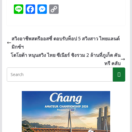
Li
F
M
C
n
ac
e
o
e
e
ss
p
b
e
y
สวิงอาชีพสตรีออสซี่ ตอบรับท็อป 5 สวิงสาว ไทยแลนด์
o
n
Li
มิกซ์ฯ
o
g
n
โตโยต้า หนุนสวิง ไทย ซีเนียร์ ชิงรวม 2 ล้านที่ภูเก็ต คัน
k
er
k
ทรี คลับ