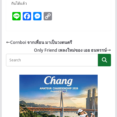
กันได้แล้ว
Li
F
M
C
n
ac
e
o
e
e
ss
p
b
e
y
Cornboi จากเพื่อน มาเป็นวงดนตรี
o
n
Li
Only Friend เพลงใหม่ของ เอย ธนพรรษ์
o
g
n
k
er
k