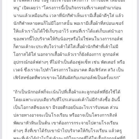
หนู” เปิดเผยว่า “โครงการนี้เป็นกิจกรรมที่เราเคยทำมาก่อน
นานแล้วเหมือนกัน เวลาที่นักกีฬาเห็นเรามีเสื้อผ้าดีๆใส่ แล้ว
นักกีฬาหลายคนก็ไม่มีโอกาสนั้น พอเรามีเสื้อผ้าที่สปอนเซอร์
ให้แล้วเราไม่ได้ใช้เก็บๆเอาไว้ แทนที่เราได้แต่เก็บแต่นำเอา
ของพวกนี้ไปบริจาคให้กับน้องๆหรือไม่ใช่คนในวงการกอล์ฟ
ก็ตามเค้าจะประทับใจว่าเต้าได้ใส่เสื้อผ้านักกีฬาที่เค้าไม่มี
โอกาสได้ใส่ นอกจากเสื้อผ้าแล้วเราก็ยังต้องการ ลูกกอล์ฟ
อุปกรณ์กอล์ฟต่างๆ ที่ไม่จำเป็นต้องฟูลเซ็ท เช่น พัตเตอร์ หรือ
เวดจ์ ซึ่งเราจะไปทำโครงการในอนาคต คือเฟิร์สท สวิง เป็น
เฟิร์สทช์อตที่พวกเขาจะได้สัมผัสกับเกมกอล์ฟเป็นครั้งแรก”
“ถ้าเป็นนักกอล์ฟก็จะเน้นไปที่เสื้อผ้าและลูกกอล์ฟที่ยังใช้ได้
โดยเฉพาะแบบเดียวกับที่โปรเล่นแต่เค้าไม่มีกำลังซื้อ อันนี้
เป็นโอกาสดีของเขา มีรอยตีรอยบิ่นอะไรเรารับหมด ส่วน
ปลายทางอาจจะเป็นโรงเรียน หรืออาจเป็นโครงการสิงห์
พัฒนาหัวหินเป็นต้น เขาต้องการกระจายไปตามโรงเรียน
ต่างๆ สิ่งที่เขาได้รับเขานำไปบริจาคให้กับโรงเรียน แล้วครู
พละที่เค้าได้นำไปใส่เค้าจะภูมิใจมากๆที่ได้ใส่เสื้อนักกอล์ฟที่มี