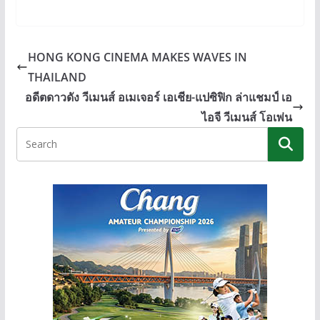
n
ac
e
o
e
e
ss
p
b
e
y
HONG KONG CINEMA MAKES WAVES IN
o
n
Li
THAILAND
o
g
n
อดีตดาวดัง วีเมนส์ อเมเจอร์ เอเชีย-แปซิฟิก ล่าแชมป์ เอ
k
er
k
ไอจี วีเมนส์ โอเพ่น