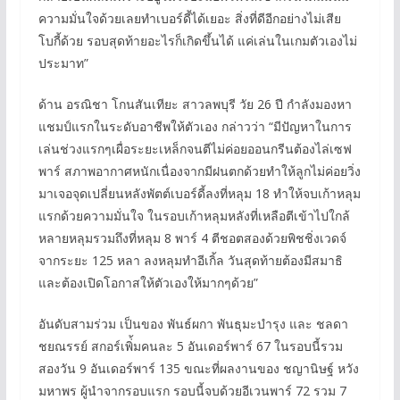
ความมั่นใจด้วยเลยทำเบอร์ดี้ได้เยอะ สิ่งที่ดีอีกอย่างไม่เสีย
โบกี้ด้วย รอบสุดท้ายอะไรก็เกิดขึ้นได้ แค่เล่นในเกมตัวเองไม่
ประมาท”
ด้าน อรณิชา โกนสันเทียะ สาวลพบุรี วัย 26 ปี กำลังมองหา
แชมป์แรกในระดับอาชีพให้ตัวเอง กล่าวว่า “มีปัญหาในการ
เล่นช่วงแรกๆเผื่อระยะเหล็กจนตีไม่ค่อยออนกรีนต้องไล่เซฟ
พาร์ สภาพอากาศหนักเนื่องจากมีฝนตกด้วยทำให้ลูกไม่ค่อยวิ่ง
มาเจอจุดเปลี่ยนหลังพัตต์เบอร์ดี้ลงที่หลุม 18 ทำให้จบเก้าหลุม
แรกด้วยความมั่นใจ ในรอบเก้าหลุมหลังที่เหลือตีเข้าไปใกล้
หลายหลุมรวมถึงที่หลุม 8 พาร์ 4 ตีชอตสองด้วยพิชชิ่งเวดจ์
จากระยะ 125 หลา ลงหลุมทำอีเกิ้ล วันสุดท้ายต้องมีสมาธิ
และต้องเปิดโอกาสให้ตัวเองให้มากๆด้วย”
อันดับสามร่วม เป็นของ พันธ์ผกา พันธุมะบำรุง และ ชลดา
ชยณรรย์ สกอร์เพิ่้มคนละ 5 อันเดอร์พาร์ 67 ในรอบนี้รวม
สองวัน 9 อันเดอร์พาร์ 135 ขณะที่ผลงานของ ชญานิษฐ์ หวัง
มหาพร ผู้นำจากรอบแรก รอบนี้จบด้วยอีเวนพาร์ 72 รวม 7