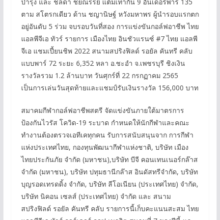
บำรุง และ ชลดา ชยณรรย์ แต้มเท่ากัน 9 อันเดอร์พาร์ 135
ตาม สโตรกเดียว ด้าน ชญานิษฐ์ หวังมหาพร ผู้นำรอบแรกตก
อยู่อันดับ 5 ร่วม จบรอบวันที่สอง การแข่งขันกอล์ฟอาชีพ ไทย
แอลพีจีเอ ทัวร์ รายการ เมืองไทย อินชัวแรนซ์ #7 ไทย แอลพี
จีเอ แชมเปี้ยนชิพ 2022 สนามสปริงฟิลด์ รอยัล คันทรี คลับ
แบบพาร์ 72 ระยะ 6,352 หลา อ.ชะอำ จ.เพชรบุรี ชิงเงิน
รางวัลรวม 1.2 ล้านบาท วันศุกร์ที่ 22 กรกฏาคม 2565
เป็นการเล่นวันสุดท้ายและแชมป์รับเงินรางวัล 156,000 บาท
สมาคมกีฬากอล์ฟอาชีพสตรี จัดแข่งขันภายใต้มาตรการ
ป้องกันไวรัส โควิด-19 ระบาด กำหนดให้นักกีฬาและคณะ
ทำงานต้องตรวจเอทีเคทุกคน รับการสนับสนุนจาก การกีฬา
แห่งประเทศไทย, กองทุนพัฒนากีฬาแห่งชาติ, บริษัท เมือง
ไทยประกันภัย จำกัด (มหาชน),บริษัท บีจี คอนเทนเนอร์กล๊าส
จำกัด (มหาชน), บริษัท ปทุมธานีกล๊าส อินดัสทรีจำกัด, บริษัท
บุญรอดเทรดดิ้ง จำกัด, บริษัท ลีโอเนียน (ประเทศไทย) จำกัด,
บริษัท นิคอน เซลส์ (ประเทศไทย) จํากัด และ สนาม
สปริงฟิลด์ รอยัล คันทรี คลับ รายการนี้เก็บคะแนนสะสม ไทย