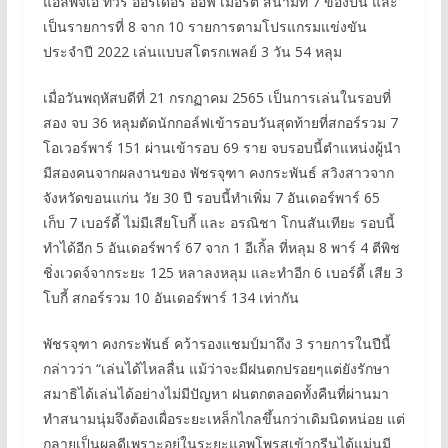
แอลพีจีเอ ทัวร์ ออร์เดอร์ ออฟ เมอริต สนามที่ 7 ของปีนี้ และ
เป็นรายการที่ 8 จาก 10 รายการตามโปรแกรมแข่งขัน
ประจำปี 2022 เล่นแบบสโตรกเพลย์ 3 วัน 54 หลุม
เมื่อวันพฤหัสบดีที่ 21 กรกฏาคม 2565 เป็นการเล่นในรอบที่
สอง จบ 36 หลุมตัดนักกอล์ฟเข้ารอบวันสุดท้ายที่สกอร์รวม 7
โอเวอร์พาร์ 151 ผ่านเข้ารอบ 69 ราย จบรอบนี้ตำแหน่งผู้นำ
มีสองคนจากผลงานของ พัชรจุฑา คงกระพันธ์ สวิงสาวจาก
จังหวัดขอนแก่น วัย 30 ปี รอบนี้ทำเพิ่ม 7 อันเดอร์พาร์ 65
เก็บ 7 เบอร์ดี้ ไม่มีเสียโบกี้ และ อรณิชา โกนสันเทียะ รอบนี้
ทำได้อีก 5 อันเดอร์พาร์ 67 จาก 1 อีเกิ้ล ที่หลุม 8 พาร์ 4 ตีพิช
ชิ่งเวดจ์จากระยะ 125 หลาลงหลุม และทำอีก 6 เบอร์ดี้ เสีย 3
โบกี้ สกอร์รวม 10 อันเดอร์พาร์ 134 เท่ากัน
พัชรจุฑา คงกระพันธ์ คว้ารองแชมป์มาถึง 3 รายการในปีนี้
กล่าวว่า “เล่นได้ไหลลื่น แม้ว่าจะมีฝนตกปรอยๆแต่ยังรักษา
สมาธิได้เล่นได้อย่างไม่มีปัญหา ฝนตกตลอดทั้งคืนที่ผ่านมา
ทำสนามนุ่มจึงต้องเผื่อระยะเหล็กไกลขึ้นกว่าเดิมนิดหน่อย แต่
กลายเป็นผลดีเพราะอยู่ในระยะแอพโพรสเข้ากรีนได้แม่นมี