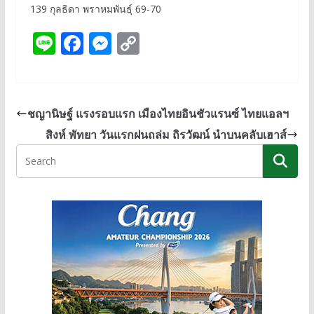
139 กุลธิดา พราหมพันธุ์ 69-70
Li
F
M
C
n
ac
e
o
e
e
ss
p
b
e
y
ชญานิษฐ์ แรงรอบแรก เมืองไทยอินชัวแรนซ์ ไทยแอลฯ
o
n
Li
สิงห์ พัทยา วันแรกฝนถล่ม ถิรวัฒน์ นำบนคลับเฮาส์
o
g
n
k
er
k