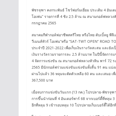
พัชรจุฑา คงกระพันธ์ โชว์ฟอร์มเยี่ยม ประเดิม 4 อันเด
โอเพ่น” รายการที่ 4 ชิง 2.5 ล้าน ณ สนามกอล์ฟหลวงหัว
กรกฎาคม 2565
สมาคมกีฬากอล์ฟอาชีพสตรีไทย หรือไทย ดับเบิ้ลยู พีจ
วีเมนส์ทัวร์ โอเพ่น”หรือ “SAT-TWT OPEN” ROAD T
ประจำปี 2021-2022 เพื่อเก็บเงินรางวัลสะสม และยัง
เงินรางวัลรวมรายการละ 2.5 ล้านบาท ในปีนี้จัดการแข่
4 จัดการแข่งขัน ณ สนามกอล์ฟหลวงหัวหิน พาร์ 72 ระ
2565 มีนักกอล์ฟร่วมแข่งขันแข่งขันทั้งสิ้น 91 คน แบ
ผ่านไปแล้ว 36 หลุมจะตัดตัวเหลือ 60 คน และเสมอ เพื่อ
367,500 บาท
เมื่อจบการแข่งขันวันแรก (13 กค.) โปรปลาย-พัชรจุฑ
การขึ้นนำก่อนที่ 4 อันเดอร์พาร์ 68 จากเบอร์ดี้ที่หลุม 3 ส
อีกที่หลุม 9 เข้ารอบหลุม 10 โปรปลายเก็บเบอร์ดี้ได้อีกที