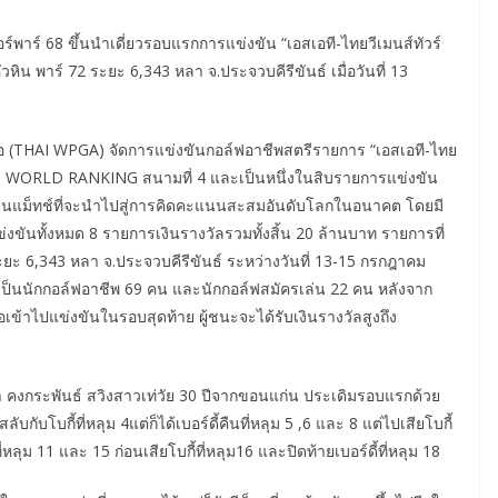
อร์พาร์ 68 ขึ้นนำเดี่ยวรอบแรกการแข่งขัน “เอสเอที-ไทยวีเมนส์ทัวร์
หิน พาร์ 72 ระยะ 6,343 หลา จ.ประจวบคีรีขันธ์ เมื่อวันที่ 13
ีเอ (THAI WPGA) จัดการแข่งขันกอล์ฟอาชีพสตรีรายการ “เอสเอที-ไทย
O WORLD RANKING สนามที่ 4 และเป็นหนึ่งในสิบรายการแข่งขัน
เป็นแม็ทช์ที่จะนำไปสู่การคิดคะแนนสะสมอันดับโลกในอนาคต โดยมี
งขันทั้งหมด 8 รายการเงินรางวัลรวมทั้งสิ้น 20 ล้านบาท รายการที่
ยะ 6,343 หลา จ.ประจวบคีรีขันธ์ ระหว่างวันที่ 13-15 กรกฎาคม
่งเป็นนักกอล์ฟอาชีพ 69 คน และนักกอล์ฟสมัครเล่น 22 คน หลังจาก
เข้าไปแข่งขันในรอบสุดท้าย ผู้ชนะจะได้รับเงินรางวัลสูงถึง
า คงกระพันธ์ สวิงสาวเท่วัย 30 ปีจากขอนแก่น ประเดิมรอบแรกด้วย
ลับกับโบกี้ที่หลุม 4แต่ก็ได้เบอร์ดี้คืนที่หลุม 5 ,6 และ 8 แต่ไปเสียโบกี้
่หลุม 11 และ 15 ก่อนเสียโบกี้ที่หลุม16 และปิดท้ายเบอร์ดี้ที่หลุม 18