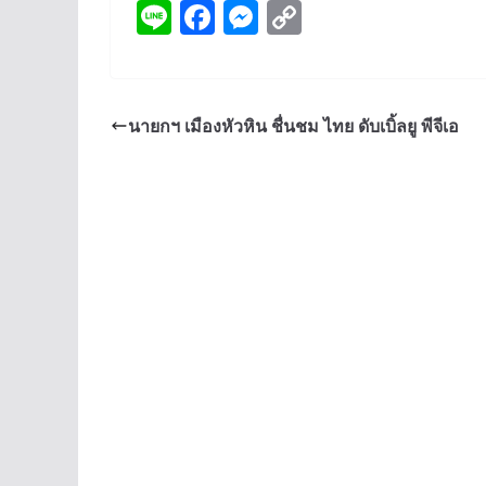
Li
F
M
C
n
ac
e
o
e
e
ss
p
b
e
y
นายกฯ เมืองหัวหิน ชื่นชม ไทย ดับเบิ้ลยู พีจีเอ
o
n
Li
o
g
n
k
er
k