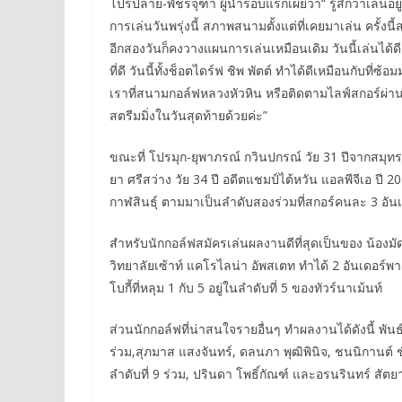
โปรปลาย-พัชรจุฑา ผู้นำรอบแรกเผยว่า“ รู้สึกว่าเล่นอยู
การเล่นวันพรุ่งนี้ สภาพสนามตั้งแต่ที่เคยมาเล่น คร
อีกสองวันก็คงวางแผนการเล่นเหมือนเดิม วันนี้เล่นได้ด
ที่ดี วันนี้ทั้งช็อตไดร์ฟ ชิพ พัตต์ ทำได้ดีเหมือนกั
เราที่สนามกอล์ฟหลวงหัวหิน หรือติดตามไลฟ์สกอร์ผ่
สตรีมมิ่งในวันสุดท้ายด้วยค่ะ”
ขณะที่ โปรมุก-ยุพาภรณ์ กวินปกรณ์ วัย 31 ปีจากสมุทร
ยา ศรีสว่าง วัย 34 ปี อดีตแชมป์ไต้หวัน แอลพีจีเอ ป
กาฬสินธุ์ ตามมาเป็นลำดับสองร่วมที่สกอร์คนละ 3 อันเ
สำหรับนักกอล์ฟสมัครเล่นผลงานดีที่สุดเป็นของ น้องมัด
วิทยาลัยเซ้าท์ แคโรไลน่า อัพสเตท ทำได้ 2 อันเดอร์พาร์ 
โบกี้ที่หลุม 1 กับ 5 อยู่ในลำดับที่ 5 ของทัวร์นาเม้นท์
ส่วนนักกอล์ฟที่น่าสนใจรายอื่นๆ ทำผลงานได้ดังนี้ พัน
ร่วม,สุภมาส แสงจันทร์, ดลนภา พุฒิพินิจ, ชนนิกานต์ ชัย
ลำดับที่ 9 ร่วม, ปรินดา โพธิ์กัณฑ์ และอรนรินทร์ สัต