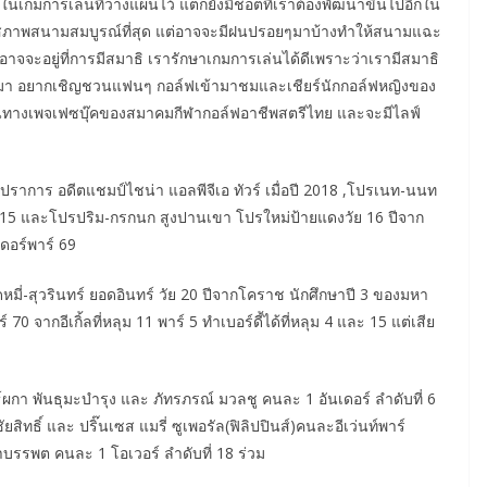
่ในเกมการเล่นที่วางแผนไว้ แต่ก็ยังมีช็อตที่เราต้องพัฒนาขึ้นไปอีกใน
ั้งนี้สภาพสนามสมบูรณ์ที่สุด แต่อาจจะมีฝนปรอยๆมาบ้างทำให้สนามแฉะ
ีอาจจะอยู่ที่การมีสมาธิ เรารักษาเกมการเล่นได้ดีเพราะว่าเรามีสมาธิ
บที่ซ้อมมา อยากเชิญชวนแฟนๆ กอล์ฟเข้ามาชมและเชียร์นักกอล์ฟหญิงของ
านทางเพจเฟซบุ๊คของสมาคมกีฬากอล์ฟอาชีพสตรีไทย และจะมีไลฟ์
ปราการ อดีตแชมป์ไชน่า แอลพีจีเอ ทัวร์ เมื่อปี 2018 ,โปรเนท-นนท
ี 2015 และโปรปริม-กรกนก สูงปานเขา โปรใหม่ป้ายแดงวัย 16 ปีจาก
ดอร์พาร์ 69
หมี่-สุวรินทร์ ยอดอินทร์ วัย 20 ปีจากโคราช นักศึกษาปี 3 ของมหา
70 จากอีเกิ้ลที่หลุม 11 พาร์ 5 ทำเบอร์ดี้ได้ที่หลุม 4 และ 15 แต่เสีย
ธ์ผกา พันธุมะบำรุง และ ภัทรภรณ์ มวลชู คนละ 1 อันเดอร์ ลำดับที่ 6
สิทธิ์ และ ปริ๊นเซส แมรี่ ซูเพอรัล(ฟิลิปปินส์)คนละอีเว่นท์พาร์
ยาบรรพต คนละ 1 โอเวอร์ ลำดับที่ 18 ร่วม