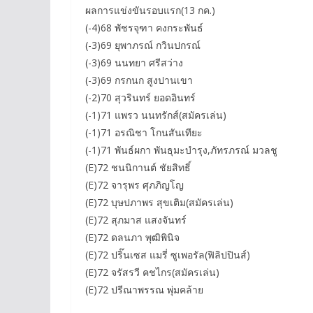
ผลการแข่งขันรอบแรก(13 กค.)
(-4)68 พัชรจุฑา คงกระพันธ์
(-3)69 ยุพาภรณ์ กวินปกรณ์
(-3)69 นนทยา ศรีสว่าง
(-3)69 กรกนก สูงปานเขา
(-2)70 สุวรินทร์ ยอดอินทร์
(-1)71 แพรว นนทรักส์(สมัครเล่น)
(-1)71 อรณิชา โกนสันเทียะ
(-1)71 พันธ์ผกา พันธุมะบำรุง,ภัทรภรณ์ มวลชู
(E)72 ชนนิกานต์ ชัยสิทธิ์
(E)72 จารุพร ศุภภิญโญ
(E)72 บุษปภาพร สุขเติม(สมัครเล่น)
(E)72 สุภมาส แสงจันทร์
(E)72 ดลนภา พุฒิพินิจ
(E)72 ปริ๊นเซส แมรี่ ซูเพอรัล(ฟิลิปปินส์)
(E)72 จรัสรวี คชไกร(สมัครเล่น)
(E)72 ปรีณาพรรณ พุ่มคล้าย