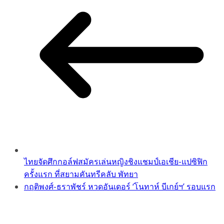
ไทยจัดศึกกอล์ฟสมัครเล่นหญิงชิงแชมป์เอเชีย-แปซิฟิก
ครั้งแรก ที่สยามคันทรีคลับ พัทยา
กฤติพงศ์-ธราพัชร์ หวดอันเดอร์ ‘โนทาห์ บีเกย์ฯ’ รอบแรก