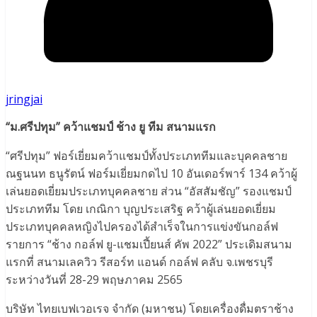
jringjai
“ม.ศรีปทุม” คว้าแชมป์ ช้าง ยู ทีม สนามแรก
“ศรีปทุม” ฟอร์เยี่ยมคว้าแชมป์ทั้งประเภททีมและบุคคลชาย
ณฐนนท ธนูรัตน์ ฟอร์มเยี่ยมกดไป 10 อันเดอร์พาร์ 134 คว้าผู้
เล่นยอดเยี่ยมประเภทบุคคลชาย ส่วน “อัสสัมชัญ” รองแชมป์
ประเภททีม โดย เกณิกา บุญประเสริฐ คว้าผู้เล่นยอดเยี่ยม
ประเภทบุคคลหญิงไปครองได้สำเร็จในการแข่งขันกอล์ฟ
รายการ “ช้าง กอล์ฟ ยู-แชมเปี้ยนส์ คัพ 2022” ประเดิมสนาม
แรกที่ สนามเลควิว รีสอร์ท แอนด์ กอล์ฟ คลับ จ.เพชรบุรี
ระหว่างวันที่ 28-29 พฤษภาคม 2565
บริษัท ไทยเบฟเวอเรจ จำกัด (มหาชน) โดยเครื่องดื่มตราช้าง