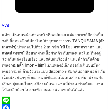
VVit
แม้จะเป็นคนหน้าเก่าจากโยคีเพลย์บอย แต่พวกเขาก็ถือว่าเป็น
วงอิเล็กทรอนิกส์น้องใหม่ล่าสุดของวงการ
TANQUE’AMA (ตัง
เกอาม่า)
ประกอบไปด้วย 2 สมาชิก
โป้ ปิยะ ศาสตรวาหา
และ
สุทัศน์ เพชรมี
ที่อยากฝากเนื้อฝากตัว กับเพลงแนวใหม่ที่ทั้งคู่
ร่วมกันแต่ง เรียบเรียง และสลับกันร้องนำ แนะนำตัวกันด้วย
เพลง
หมอล้ำ [
m
ŏ
r – l
á
m]
เป็นเพลงอิเล็กทรอนิคส์ แบบมันๆ
เต็มอารมณ์ ด้วยจังหวะแบบ discomix ผสมกลิ่นอายหมอลำ กับ
เนื้อเพลงสนุกๆ ด้วยอารมณ์ขันแบบไม่เน้นสาระ ที่มาพร้อมกับ
เสียงขลุ่ยแบบไทยๆ สกิลระดับรองแชมป์ประเทศระดับเยาวชน
โป้เองอีกด้วย ไปลองฟังงานของพวกเขากันได้แล้ว
Line