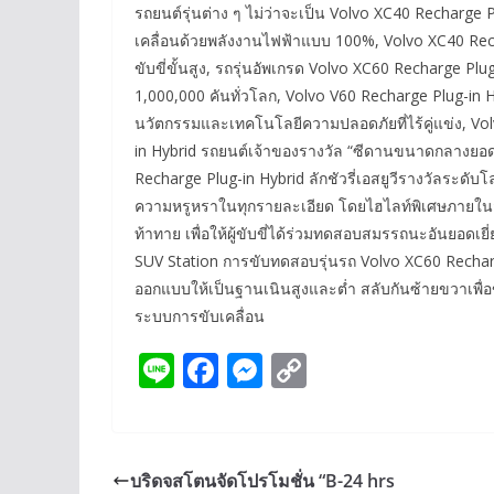
รถยนต์รุ่นต่าง ๆ ไม่ว่าจะเป็น Volvo XC40 Recharge 
เคลื่อนด้วยพลังงานไฟฟ้าแบบ 100%, Volvo XC40 Rech
ขับขี่ขั้นสูง, รถรุ่นอัพเกรด Volvo XC60 Recharge Plu
1,000,000 คันทั่วโลก, Volvo V60 Recharge Plug-in
นวัตกรรมและเทคโนโลยีความปลอดภัยที่ไร้คู่แข่ง, Vo
in Hybrid รถยนต์เจ้าของรางวัล “ซีดานขนาดกลางยอด
Recharge Plug-in Hybrid ลักชัวรี่เอสยูวีรางวัลระดั
ความหรูหราในทุกรายละเอียด โดยไฮไลท์พิเศษภาย
ท้าทาย เพื่อให้ผู้ขับขี่ได้ร่วมทดสอบสมรรถนะอันยอดเ
SUV Station การขับทดสอบรุ่นรถ Volvo XC60 Rechar
ออกแบบให้เป็นฐานเนินสูงและต่ำ สลับกันซ้ายขวาเพื่
ระบบการขับเคลื่อน
Li
F
M
C
n
ac
e
o
e
e
ss
p
b
e
y
บริดจสโตนจัดโปรโมชั่น “B-24 hrs