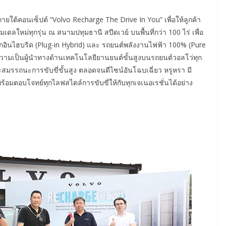
ายใต้คอนเซ็ปต์ “Volvo Recharge The Drive In You” เพื่อให้ลูกค้า
หม่ทุกรุ่น ณ สนามปทุมธานี สปีดเวย์ บนพื้นที่กว่า 100 ไร่ เพื่อ
ินไฮบริด (Plug-in Hybrid) และ รถยนต์พลังงานไฟฟ้า 100% (Pure
ย้ำถึงความเป็นผู้นำทางด้านเทคโนโลยียานยนต์ขั้นสูงบนรถยนต์วอลโว่ทุก
รรถนะการขับขี่ขั้นสูง ตลอดจนดีไซน์อันโฉบเฉี่ยว หรูหรา มี
มตอบโจทย์ทุกไลฟสไตล์การขับขี่ให้กับทุกเจเนอเรชั่นได้อย่าง