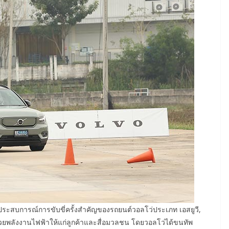
มอบประสบการณ์การขับขี่ครั้งสำคัญของรถยนต์วอลโว่ประเภท เอสยูวี,
้วยพลังงานไฟฟ้าให้แก่ลูกค้าและสื่อมวลชน โดยวอลโว่ได้ขนทัพ