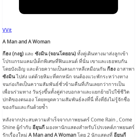
VVit
A Man and A Woman
กีฮง (กงยู)
และ
ซังมิน (จอนโดยอน)
ทั้งคู่เดินทางมาส่งลูกเข้า
โปรแกรมแคมป์เด็กพิเศษที่ฟินแลนด์ ที่นั่น เขาและเธอพบกัน
โดยบังเอิญ และด้วยความเป็นคนเกาหลีเหมือนกัน
กีฮง
อาสาพา
ซังมิน
ไปส่ง แต่ด้วยหิมะที่ตกหนัก จนต้องแวะพักระหว่างทาง
จนก่อเกิดเป็นความสัมพันธ์ชั่วข้ามคืนที่เกินเลยกว่าการเป็น
เพื่อนร่วมทาง วันรุ่งขึ้นทั้งคู่ต่างบอกลาและแยกย้ายไปใช้ชีวิต
ปกติของตนเอง โดยหยุดความสัมพันธ์ลงที่นี่ ทั้งที่ยังไม่รู้จักชื่อ
ของกันและกันด้วยซ้ำ
หลังจากประสบความสำเร็จจากภาพยนตร์ Come Rain , Come
Shine ผู้กำกับ
อียุนกี
มองหานักแสดงสำหรับโปรเจคต์ภาพยนตร์
รักเรื่องใหม่
A Man and A Woman
โดย 2 นักแสดงที่
อียุนกี