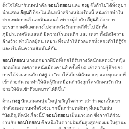
ตั้งใจให้มารับบทนำคือ
จอนโดยอน
และ
กงยู
ซึ่งถ้าไม่ได้ทั้งคู่มา
นำแสดง
อียุนกี
ก็จะไม่เดินหน้าสร้างหนังเรื่องนี้ หนังถ่ายทำใน
ประเทศเกาหลี และฟินแลนด์ เพราะผู้กำกับ
อียุนกิ
ต้องการ
บรรยากาศที่แตกต่างไปจากหนังรักเกาหลีทั่วไป อีกทั้ง
ภูมิประเทศฟินแลนด์ มีความโรแมนติก และ เหงา ทั้งยังมีความ
อ้างว้าง ห่างไกลผู้คน เหมาะที่จะทำให้ตัวละครทั้งสองตัวได้รู้จัก
และเริ่มต้นความสัมพันธ์กัน
จอนโดยอน
นางเอกมากฝีมือที่เคยได้รับรางวัลนักแสดงนำหญิง
ยอดเยี่ยม เทศกาลหนังเมืองคานส์ ครั้งที่ 60 เล่าความรู้สึกของ
การได้ร่วมงานกับ
กงยู
ว่า “เขาให้เกียรติฉันมากๆ และทุกฉากที่
เข้าด้วยกัน เขาทำให้ฉันรู้สึกเหมือนกำลังถูกใครสักคนรัก มัน
ช่วยให้ฉันเข้าถึงบทบาทได้ดีขึ้น”
ด้าน
กงยู
นักแสดงหนุ่มใหญ่ ขวัญใจสาวๆ เล่าว่า ตอนนั้นเขา
กำลังมองหาบทที่จริงจังมากขึ้นกว่าบทเดิมๆ ที่เคยรับเล่น
“บังเอิญที่หนังเรื่องนี้มี
จอนโดยอน
เป็นนางเอก ซึ่งการได้ร่วม
งานกับ
จอนโดยอน
คือหนึ่งในความฝันอันสูงสุดของผมในฐานะ