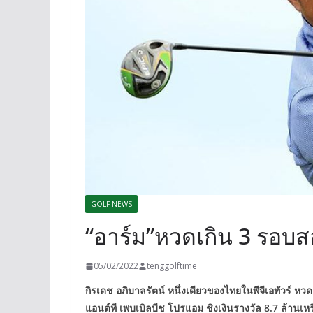
GOLF NEWS
“อาร์ม”หวดเกิน 3 รอบสอ
05/02/2022
tenggolftime
กิรเดช อภิบาลรัตน์ หนึ่งเดียวของไทยในพีจีเอทัวร์ หว
แอนด์ที เพบเบิลบีช โปรแอม ชิงเงินรางวัล 8.7 ล้านเหร