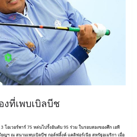
งที่เพบเบิลบีช
ด 3 โอเวอร์พาร์ 75 หล่นไปรั้งอันดับ 95 ร่วม ในรอบสองของศึก เอที
ียญฯ ณ สนามเพบเบิลบีช กอล์ฟลิ้งค์ แคลิฟอร์เนีย สหรัฐอเมริกา เมื่อ