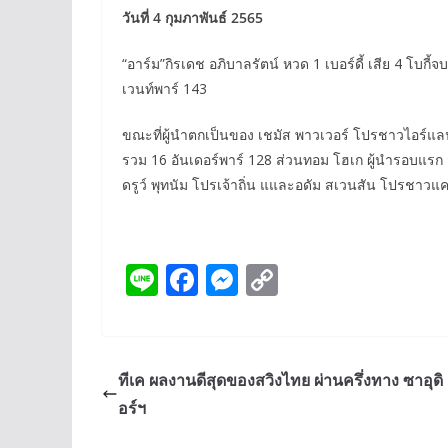
วันที่ 4 กุมภาพันธ์ 2565
“อาร์ม”กิรเดช อภิบาลรัตน์ หวด 1 เบอร์ดี้ เสีย 4 โบกี้
เวนท์พาร์ 143
ขณะที่ผู้นำตกเป็นของ เชมัส พาวเวอร์ โปรชาวไอร์แลนด์
รวม 16 อันเดอร์พาร์ 128 ส่วนทอม โฮเก ผู้นำรอบแรก จ
ดรูว์ พุทนัม โปรเจ้าถิ่น แและอดัม สเวนสัน โปรชาวแค
Li
F
M
C
n
ac
e
o
e
e
ss
p
b
e
y
ทีเค ผลงานดีสุดของสวิงไทย ผ่านครึ่งทาง ซาอุดิ 
o
n
Li
อร์ฯ
o
g
n