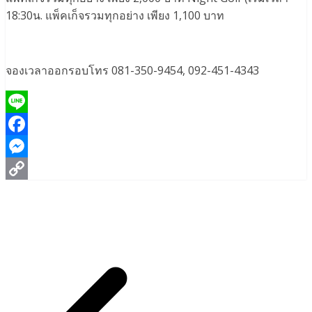
18:30น. แพ็คเก็จรวมทุกอย่าง เพียง 1,100 บาท
จองเวลาออกรอบโทร 081-350-9454, 092-451-4343
Line
Facebook
Messenger
Copy
Link