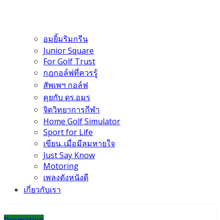
อมยิ้มริมกรีน
Junior Square
For Golf Trust
กฎกอล์ฟที่ควรรู้
สัพเพฯ กอล์ฟ
คุยกับ ดร.อมร
จิตวิทยาการกีฬา
Home Golf Simulator
Sport for Life
เขียน..เมื่อมีลมหายใจ
Just Say Know
Motoring
เพลงดังหนังดี
เกี่ยวกับเรา