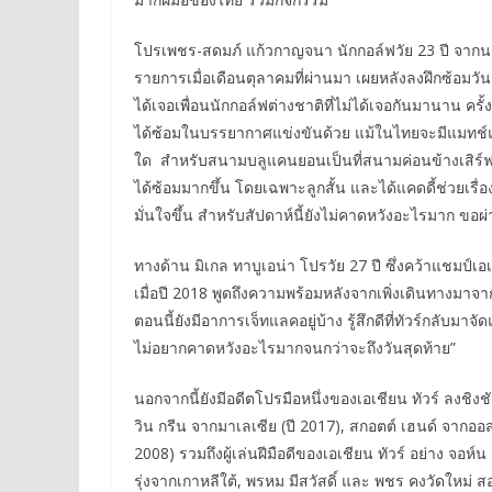
โปรเพชร-สดมภ์ แก้วกาญจนา นักกอล์ฟวัย 23 ปี จากนราธ
รายการเมื่อเดือนตุลาคมที่ผ่านมา เผยหลังลงฝึกซ้อมวันแรกว
ได้เจอเพื่อนนักกอล์ฟต่างชาติที่ไม่ได้เจอกันมานาน ครั้
ได้ซ้อมในบรรยากาศแข่งขันด้วย แม้ในไทยจะมีแมทช์
ใด สำหรับสนามบลูแคนยอนเป็นที่สนามค่อนข้างเสิร์ฟยาก
ได้ซ้อมมากขึ้น โดยเฉพาะลูกสั้น และได้แคดดี้ช่วยเรื่
มั่นใจขึ้น สำหรับสัปดาห์นี้ยังไม่คาดหวังอะไรมาก ขอผ่
ทางด้าน มิเกล ทาบูเอน่า โปรวัย 27 ปี ซึ่งคว้าแชมป์เอเ
เมื่อปี 2018 พูดถึงความพร้อมหลังจากเพิ่งเดินทางมาจ
ตอนนี้ยังมีอาการเจ็ทแลคอยู่บ้าง รู้สึกดีที่ทัวร์กลับมา
ไม่อยากคาดหวังอะไรมากจนกว่าจะถึงวันสุดท้าย”
นอกจากนี้ยังมีอดีตโปรมือหนึ่งของเอเชียน ทัวร์ ลงชิงช
วิน กรีน จากมาเลเซีย (ปี 2017), สกอตต์ เฮนด์ จากออสเต
2008) รวมถึงผู้เล่นฝีมือดีของเอเชียน ทัวร์ อย่าง จอห์
รุ่งจากเกาหลีใต้, พรหม มีสวัสดิ์ และ พชร คงวัดใหม