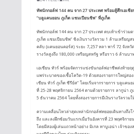
ทัพนักกอล์ฟ 144 คน จาก 27 ประเทศ พร้อมสู้ศึกเอเชียน
“บลูแคนยอน ภูเก็ต แชมเปียนชิพ” ที่ภูเก็ต
ทัพนักกอล์ฟ 144 คน จาก 27 ประเทศ ตบเท้าเข้าร่วมดวล
ภูเก็ต แชมเปียนชิพ” ชิงเงินรางวัลรวม 1 ล้านเหรี
คลับ (แคนยอนคอร์ส) ระยะ 7,257 หลา พาร์ 72 จังหวัด
รางวัลสูงถึง 180,000 เหรียญสหรัฐ หรือราว 6 ล้านบา
เอเชียน ทัวร์ พร้อมจัดการแข่งขันกอล์ฟอาชีพส่งท้ายฤ
แพร่ระบาดของเชื้อโควิด-19 ด้วยสองรายการใหญ่สองสัป
เชียน ทัวร์ ภูเก็ต ซีรีย์ส” โดยเริ่มจากรายการ บลูแค
ที่ 25-28 พฤศจิกายน 2564 ตามด้วยรายการ ลากูน่า ภูเก็
5 ธันวาคม 2564 โดยทั้งสองรายการมีเงินรางวัลรวมใ
ความเคลื่อนไหวล่าสุดเหล่านักกอล์ฟทยอยเดินทางถึงโรง
ถึง และลงฝึกซ้อมวันแรกเมื่อวันอังคารที่ 23 พฤศจิกา
โดยมีสองผู้เล่นแถวหน้าอย่าง มิเกล ทาบูเอน่า เจ้าขอ
มากฝีมือของไทย ร่วมกิจกรรม