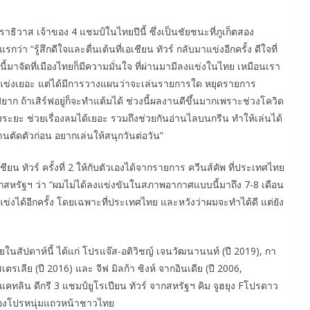
ิวาส เจ้าของ 4 แชมป์ในไทยปีนี้ ซึ่งเป็นชัยชนะที่ภูเก็ตสอง
่า “รู้สึกดีใจและตื่นเต้นที่เอเชียน ทัวร์ กลับมาแข่งอีกครั้ง ดีใจที่
งนี้มาจัดที่เมืองไทยก็มีความมั่นใจ ที่ผ่านมามีลงแข่งในไทย เหมือนเรา
แข่งเยอะ แต่ได้มีการวางแผนว่าจะเล่นรายการใด หยุดรายการ
 ถ้าเสิร์ฟอยู่ก็จะทำแต้มได้ ช่วงนี้ผลงานดีขึ้นมากเพราะช่วงโควิด
องระยะ ช่วยเรื่องลมได้เยอะ รวมถึงช่วยกันอ่านไลบนกรีน ทำให้เล่นได้
านตัดตัวก่อน อยากเล่นให้สนุกวันต่อวัน”
ชียน ทัวร์ ครั้งที่ 2 ให้กับตัวเองได้จากรายการ ควีนส์คัพ ที่ประเทศไทย
ากสหรัฐฯ ว่า “ผมไม่ได้ลงแข่งขันในสภาพอากาศแบบนี้มาถึง 7-8 เดือน
จัดแข่งได้อีกครั้ง โดยเฉพาะที่ประเทศไทย และหวังว่าผมจะทำได้ดี แต่ยัง
ัยในสัปดาห์นี้ ได้แก่ โปรแจ๊ส-อติวิชญ์ เจนวัฒนานนท์ (ปี 2019), กา
รเลีย (ปี 2016) และ จีฟ มิลก้า ซิงห์ จากอินเดีย (ปี 2006,
น แคทลิน ดีกรี 3 แชมป์ยูโรเปียน ทัวร์ จากสหรัฐฯ คิม จูฮยุง Fโปรดาว
่ สองโปรหนุ่มแถวหน้าชาวไทย