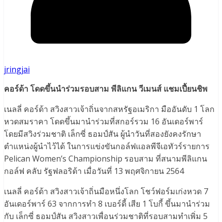
jringjai
คอร์ด้า โดดขึ้นนำร่วมรอบสาม พีลิแกน วีเมนส์ แชมเปี้ยนชิพ
เนลลี่ คอร์ด้า สวิงสาวเจ้าถิ่นจากสหรัฐอเมริกา มืออันดับ 1 โลก
หวดสมราคา โดดขึ้นมานำร่วมที่สกอร์รวม 16 อันเดอร์พาร์
โดยมีสวิงร่วมชาติ เล็กซี่ ธอมป์สัน ผู้นำวันที่สองยังคงรักษา
ตำแหน่งผู้นำไว้ได้ ในการแข่งขันกอล์ฟแอลพีจีเอทัวร์รายการ
Pelican Women’s Championship รอบสาม ที่สนามพีลิแกน
กอล์ฟ คลับ รัฐฟลอริด้า เมื่อวันที่ 13 พฤศจิกายน 2564
เนลลี่ คอร์ด้า สวิงสาวเจ้าถิ่นมือหนึ่งโลก โชว์ฟอร์มเก่งหวด 7
อันเดอร์พาร์ 63 จากการทำ 8 เบอร์ดี้ เสีย 1 โบกี้ ขึ้นมานำร่วม
กับ เล็กซี่ ธอมป์สัน สวิงสาวเพื่อนร่วมชาติที่รอบสามทำเพิ่ม 5