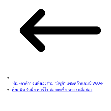
“ซิม-ตาต้า” จบที่สองร่วม “มิซูกิ” แซงคว้าแชมป์ WAAP
ค็อกพิท จับมือ คาร์โร ต่อยอดซื้อ-ขายรถมือสอง