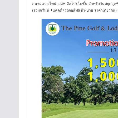
สนามเดอะไพน์กอล์ฟ จัดโปรโมชั่น สำหรับวันหยุดสุดพิ
(รวมกรีนฟี +แคดดี้+รถกอล์ฟ(เช้า-บ่าย ราคาเดียวกัน) 