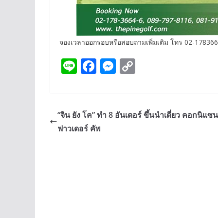
จองเวลาออกรอบหรือสอบถามเพิ่มเติม โทร 02-178366
Li
F
M
C
n
ac
e
o
e
e
ss
p
b
e
y
“จิน ยัง โค” ทำ 8 อันเดอร์ ขึ้นนำเดี่ยว คอกนิแซน
o
n
Li
ฟาวเดอร์ คัพ
o
g
n
k
er
k