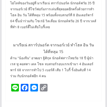
ไฮไลท์ของวันอยู่ที่ มาเรียเน่ สการ์ปนอร์ด นักกอล์ฟวัย 35 ปี
จากนอร์เวย์ ที่โชว์ฟอร์มการเล่นที่สุดยอดอีกครั้งด้วยการทำ
โฮล อิน วัน ได้ที่หลุม 15 พร้อมทั้งจบสกอร์ที่ 8 อันเดอร์พาร์
64 ขึ้นนำร่วมกับ โชเร่ย์ วิลเลี่ยม นักกอล์ฟวัย 26 ปี จากเวลส์
ที่ทำ 8 เบอร์ดี้ไม่เสียโบกี้เลย
มาเรียเน่ สการ์ปนอร์ด จากนอร์เวย์ ทำโฮล อิน วัน
ได้ที่หลุม 15
ด้าน “น้องจีน” อาฒยา ฐิติกุล นักอล์ฟสาวไทยวัย 18 ปี ผู้นำ
เรส ทู คอสตา เดล โซล จบสกอร์รอบแรกเข้ามา 4 อันเดอร์
พาร์ 68 จากการทำไป 5 เบอร์ดี เสีย 1 โบกี้ รั้งอันดับที่ 14
ร่วม กับนักกอล์ฟอีก 4 คน
Li
F
M
C
n
ac
e
o
e
e
ss
p