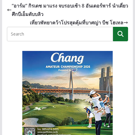
b
e
y
“อาร์ม” กิรเดช มาแรง จบรอบเช้า 8 อันเดอร์พาร์ นำเดี่ยว
o
n
Li
ศึกบีเอ็มดับบลิว
o
g
n
เที่ยวพัทยาคว้าโปรสุดคุ้มที่บาศญ่า บีช โฮเทล
k
er
k